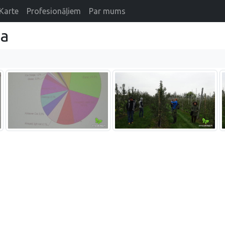
Karte
Profesionāļiem
Par mums
ja