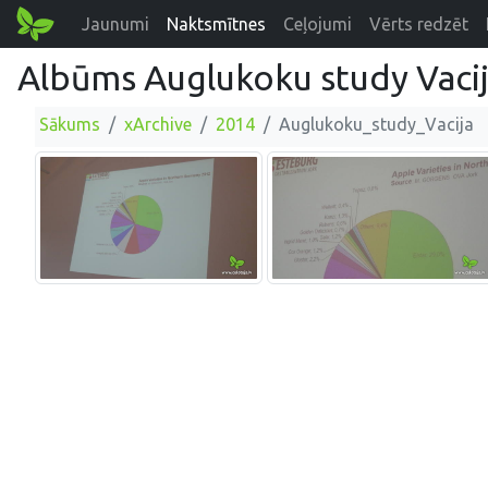
Jaunumi
Naktsmītnes
Ceļojumi
Vērts redzēt
Albūms Auglukoku study Vaci
Sākums
xArchive
2014
Auglukoku_study_Vacija