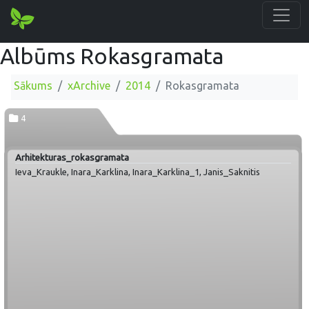
Albūms Rokasgramata
Sākums
xArchive
2014
Rokasgramata
4
Arhitekturas_rokasgramata
Ieva_Kraukle, Inara_Karklina, Inara_Karklina_1, Janis_Saknitis