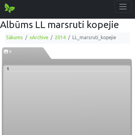
Albūms LL marsruti kopejie
Sākums
xArchive
2014
LL_marsruti_kopejie
9
1