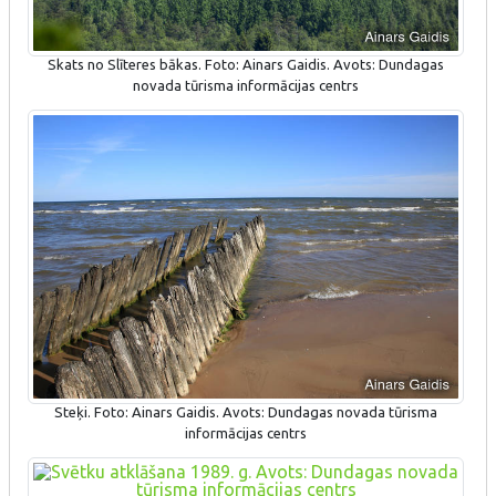
Skats no Slīteres bākas. Foto: Ainars Gaidis. Avots: Dundagas
novada tūrisma informācijas centrs
Steķi. Foto: Ainars Gaidis. Avots: Dundagas novada tūrisma
informācijas centrs