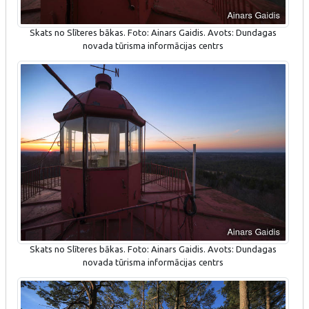
Skats no Slīteres bākas. Foto: Ainars Gaidis. Avots: Dundagas
novada tūrisma informācijas centrs
Skats no Slīteres bākas. Foto: Ainars Gaidis. Avots: Dundagas
novada tūrisma informācijas centrs