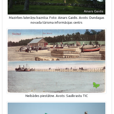
Mazirbes luterāņu baznīca. Foto: Ainars Gaidis. Avots: Dundagas
novada tūrisma informācijas centrs
Neibādes piestātne. Avots: Saulkrastu TIC