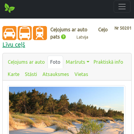
Nr
50201
Ceļojums ar auto
Ceļo
pats
Latvija
Līvu ceļš
Ceļojums ar auto
Foto
Maršruts
Praktiskā info
Karte
Stāsti
Atsauksmes
Vietas