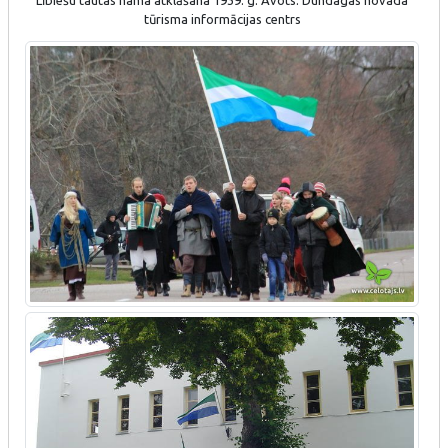
Lībiešu tautas nama atklāšana 1939. g. Avots: Dundagas novada
tūrisma informācijas centrs