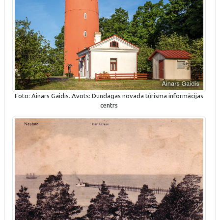
Foto: Ainars Gaidis. Avots: Dundagas novada tūrisma informācijas
centrs