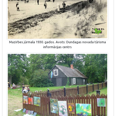
Mazirbes jūrmala 1930. gados. Avots: Dundagas novada tūrisma
informācijas centrs