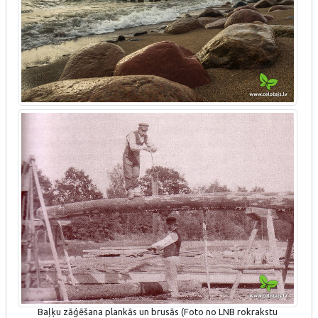
Baļķu zāģēšana plankās un brusās (Foto no LNB rokrakstu