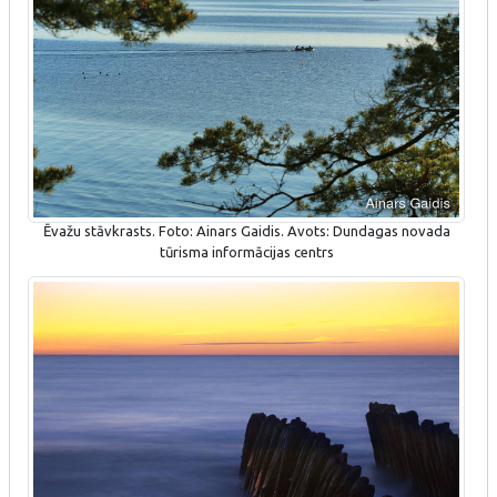
Ēvažu stāvkrasts. Foto: Ainars Gaidis. Avots: Dundagas novada
tūrisma informācijas centrs