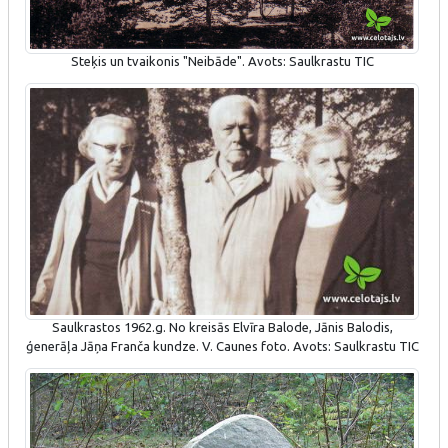
Steķis un tvaikonis "Neibāde". Avots: Saulkrastu TIC
Saulkrastos 1962.g. No kreisās Elvīra Balode, Jānis Balodis,
ģenerāļa Jāņa Franča kundze. V. Caunes foto. Avots: Saulkrastu TIC