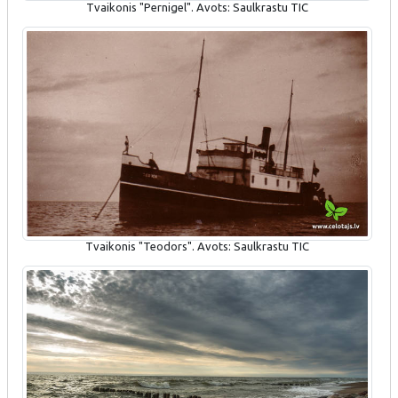
Tvaikonis "Pernigel". Avots: Saulkrastu TIC
Tvaikonis "Teodors". Avots: Saulkrastu TIC