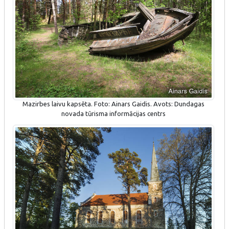
Mazirbes laivu kapsēta. Foto: Ainars Gaidis. Avots: Dundagas
novada tūrisma informācijas centrs