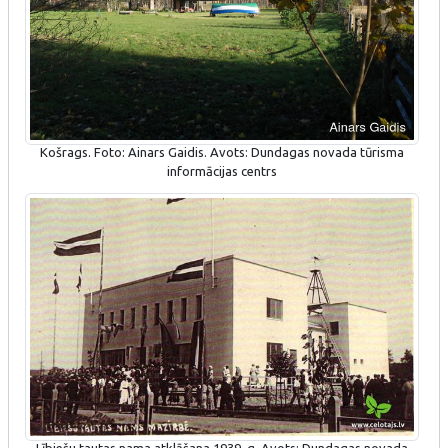
Košrags. Foto: Ainars Gaidis. Avots: Dundagas novada tūrisma
informācijas centrs