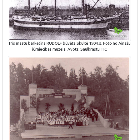
Trīs mastu barketīna RUDOLF būvēta Skultē 1904.g. Foto no Ainažu
jūrniecības muzeja. Avots: Saulkrastu TIC