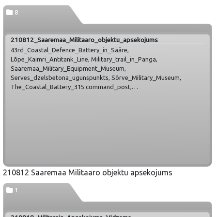
8
210812_Saaremaa_Militaaro_objektu_apsekojums
43rd_Coastal_Defence_Battery_in_Sääre,
Lõpe_Kaimri_Antitank_Line, Military_trail_in_Panga,
Saaremaa_Military_Equipment_Museum,
Serves_dzelsbetona_ugunspunkts, Sõrve_Military_Museum,
The_Coastal_Battery_315 command_post,
World_War_I_trenches_by_Väike_Strait
210812 Saaremaa Militaaro objektu apsekojums
1