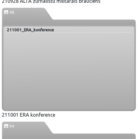
210928 ALTA zurnalistu militarais brauciens
48
211001_ERA_konference
211001 ERA konference
94