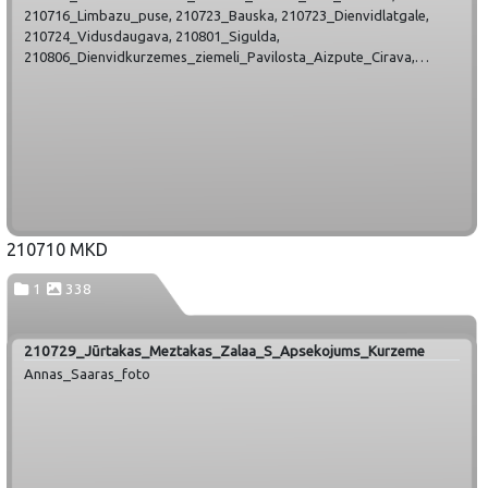
210716_Limbazu_puse, 210723_Bauska, 210723_Dienvidlatgale,
210724_Vidusdaugava, 210801_Sigulda,
210806_Dienvidkurzemes_ziemeli_Pavilosta_Aizpute_Cirava,
210806_Leismalite, 210807_Valmiera, 210813_Viduslatgale,
210814_Cesvaine_Lubana, 210814_Saldus, 210821_Smiltene,
210821_Suiti, 210827_Mersrags_Roja, 210828_Veclaicene,
210828_Ziemellatgale, 210904_Gulbene, 210904_Salaspils_Ropazi,
210911_Jekabpils_Selija, 210925_Cesu_puse,
211003_Ogres_novads
210710 MKD
1
338
210729_Jūrtakas_Meztakas_Zalaa_S_Apsekojums_Kurzeme
Annas_Saaras_foto