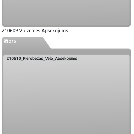
210609 Vidzemes Apsekojums
216
210610_Pierobezas_Velo_Apsekojums