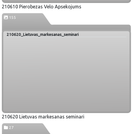
210610 Pierobezas Velo Apsekojums
155
210620_Lietuvas_markesanas_seminari
210620 Lietuvas markesanas seminari
27