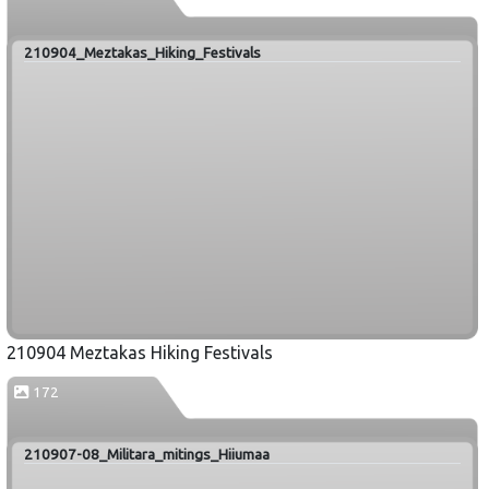
210904_Meztakas_Hiking_Festivals
210904 Meztakas Hiking Festivals
172
210907-08_Militara_mitings_Hiiumaa