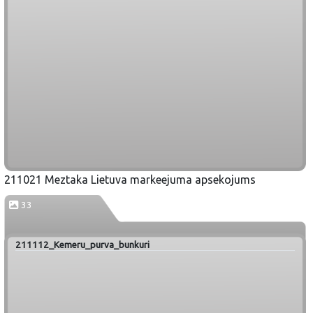
211021 Meztaka Lietuva markeejuma apsekojums
33
211112_Kemeru_purva_bunkuri