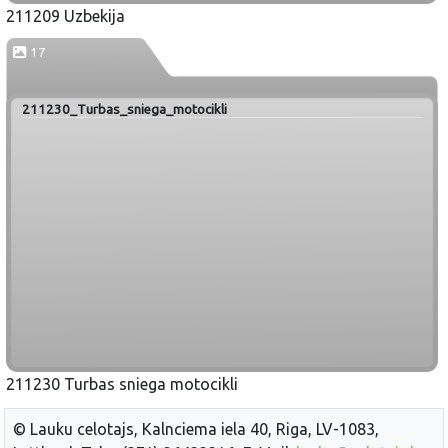
211209 Uzbekija
17
211230_Turbas_sniega_motocikli
211230 Turbas sniega motocikli
© Lauku celotajs, Kalnciema iela 40, Riga, LV-1083,