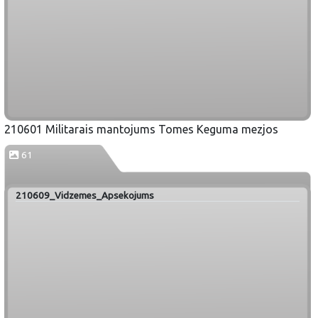
210601 Militarais mantojums Tomes Keguma mezjos
61
210609_Vidzemes_Apsekojums