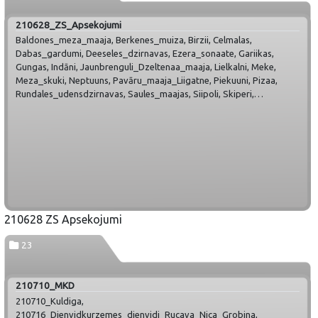
210628_ZS_Apsekojumi
Baldones_meza_maaja, Berkenes_muiza, Birzii, Celmalas,
Dabas_gardumi, Deeseles_dzirnavas, Ezera_sonaate, Gariikas,
Gungas, Indāni, Jaunbrenguli_Dzeltenaa_maaja, Lielkalni, Meke,
Meza_skuki, Neptuuns, Pavāru_maaja_Liigatne, Piekuuni, Pizaa,
Rundales_udensdzirnavas, Saules_maajas, Siipoli, Skiperi,
Skrundas_muiza, Springslu_dzirnavas, Viinkalni,
ZS_komisijas_apsekojums_komisija_Zemgale, Zirgu_seeta_Klajumi
210628 ZS Apsekojumi
23
210710_MKD
210710_Kuldiga,
210716_Dienvidkurzemes_dienvidi_Rucava_Nica_Grobina,