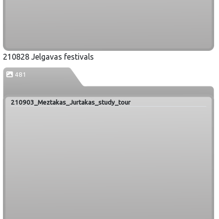
210828 Jelgavas festivals
481
210903_Meztakas_Jurtakas_study_tour