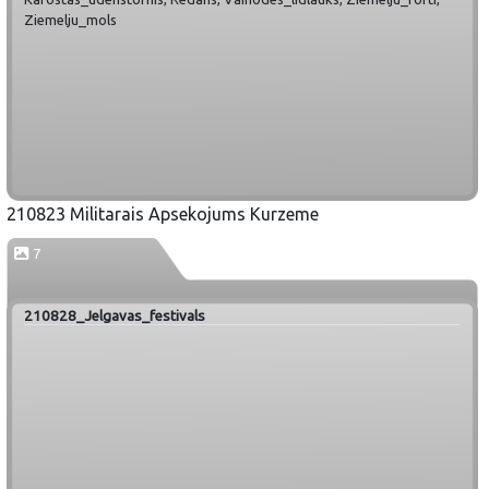
Ziemelju_mols
210823 Militarais Apsekojums Kurzeme
7
210828_Jelgavas_festivals