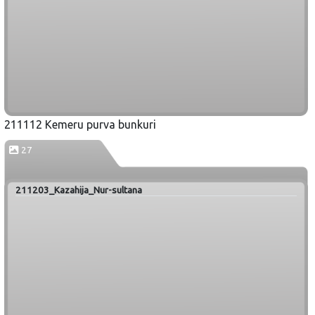
211112 Kemeru purva bunkuri
27
211203_Kazahija_Nur-sultana