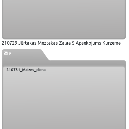
210729 Jūrtakas Meztakas Zalaa S Apsekojums Kurzeme
9
210731_Maizes_diena