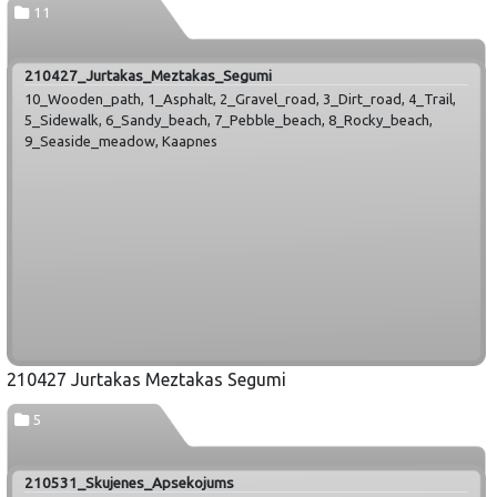
11
210427_Jurtakas_Meztakas_Segumi
10_Wooden_path, 1_Asphalt, 2_Gravel_road, 3_Dirt_road, 4_Trail,
5_Sidewalk, 6_Sandy_beach, 7_Pebble_beach, 8_Rocky_beach,
9_Seaside_meadow, Kaapnes
210427 Jurtakas Meztakas Segumi
5
210531_Skujenes_Apsekojums