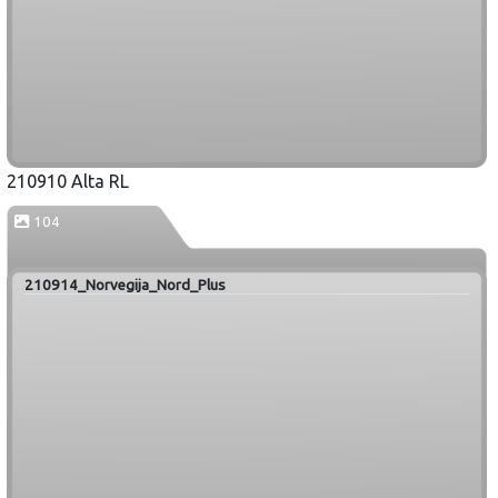
210910 Alta RL
104
210914_Norvegija_Nord_Plus