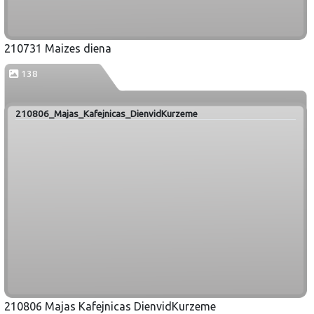
210731 Maizes diena
138
210806_Majas_Kafejnicas_DienvidKurzeme
210806 Majas Kafejnicas DienvidKurzeme