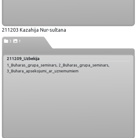
211203 Kazahija Nur-sultana
3
1
211209_Uzbekija
1_Buharas_grupa_seminars, 2_Buharas_grupa_seminars,
3_Buhara_apsekojumi_ar_uznemumiem