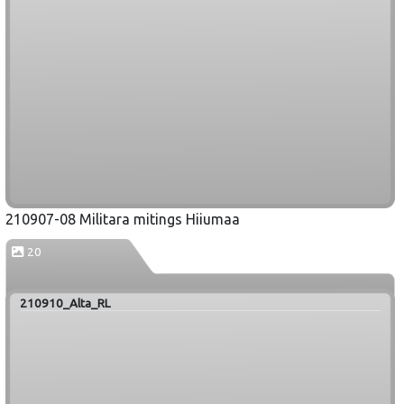
210907-08 Militara mitings Hiiumaa
20
210910_Alta_RL