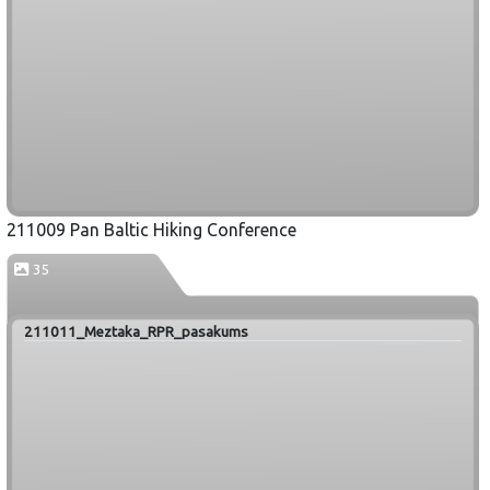
211009 Pan Baltic Hiking Conference
35
211011_Meztaka_RPR_pasakums