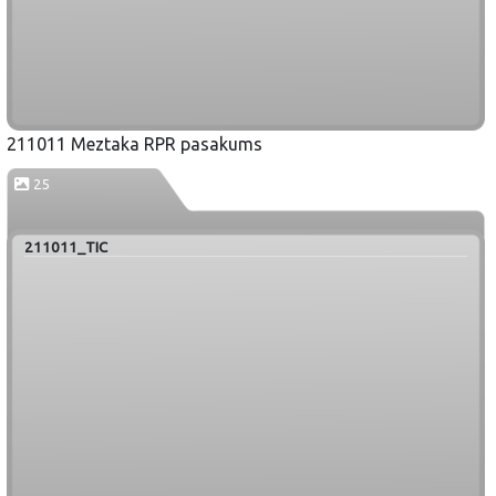
211011 Meztaka RPR pasakums
25
211011_TIC