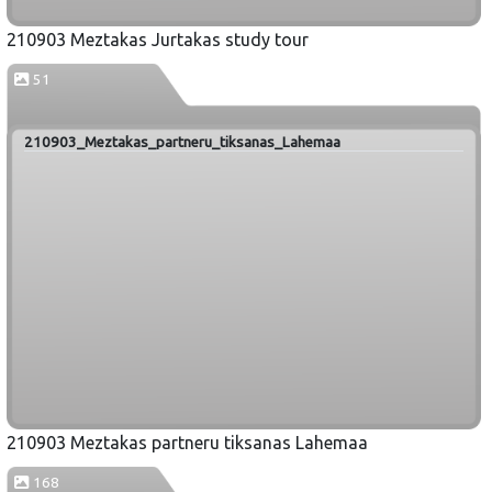
210903 Meztakas Jurtakas study tour
51
210903_Meztakas_partneru_tiksanas_Lahemaa
210903 Meztakas partneru tiksanas Lahemaa
168