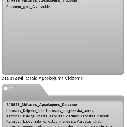
210818_Militarais_Apsekojums_Vidzeme
Padomju_gadi_Aizkraukle
210818 Militarais Apsekojums Vidzeme
13
210823_Militarais_Apsekojums_Kurzeme
Karostas_Kalpaka_tilts, Karostas_Lacjpleesha_parks,
Karostas_balozju_stacija, Karostas_cietums, Karostas_kanaals,
Karostas_katedraale, Karostas_maneezja, Karostas_skati,
Karostas_udenstornis, Redans, Vainodes_lidlauks, Ziemelju_forti,