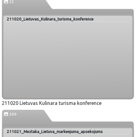
25
211020_Lietuvas_Kulinara_turisma_konference
211020 Lietuvas Kulinara turisma konference
309
211021_Meztaka_Lietuva_markeejuma_apsekojums