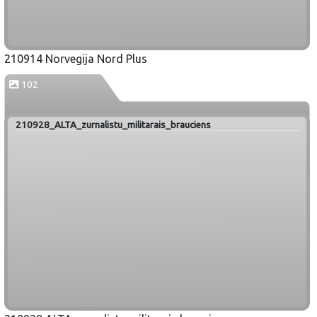
210914 Norvegija Nord Plus
102
210928_ALTA_zurnalistu_militarais_brauciens