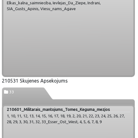
Elkas_kalna_saimnieciba, Ievlejas_Da_Ziepe, Indrani,
SIA_Gusts_Apinis, Viesu_nams_Agave
210531 Skujenes Apsekojums
33
210601_Militarais_mantojums_Tomes_Keguma_mezjos
1, 10, 11, 12, 13, 14, 15, 16, 17, 18, 19, 2, 20, 21, 22, 23, 24, 25, 26, 27,
28, 29, 3, 30, 31, 32, 33_Esser_Ost_West, 4, 5, 6, 7, 8, 9