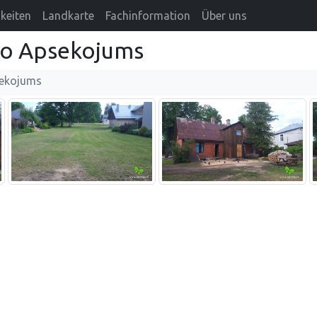
keiten
Landkarte
Fachinformation
Über uns
lo Apsekojums
sekojums