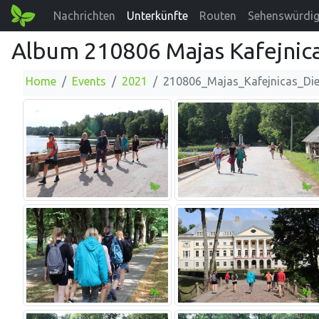
Nachrichten
Unterkünfte
Routen
Sehenswürdig
Album 210806 Majas Kafejnic
Home
Events
2021
210806_Majas_Kafejnicas_Di