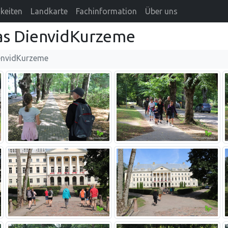
keiten
Landkarte
Fachinformation
Über uns
as DienvidKurzeme
envidKurzeme