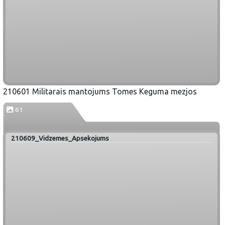
210601 Militarais mantojums Tomes Keguma mezjos
61
210609_Vidzemes_Apsekojums