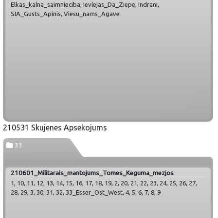
Elkas_kalna_saimnieciba, Ievlejas_Da_Ziepe, Indrani,
SIA_Gusts_Apinis, Viesu_nams_Agave
210531 Skujenes Apsekojums
33
210601_Militarais_mantojums_Tomes_Keguma_mezjos
1, 10, 11, 12, 13, 14, 15, 16, 17, 18, 19, 2, 20, 21, 22, 23, 24, 25, 26, 27,
28, 29, 3, 30, 31, 32, 33_Esser_Ost_West, 4, 5, 6, 7, 8, 9