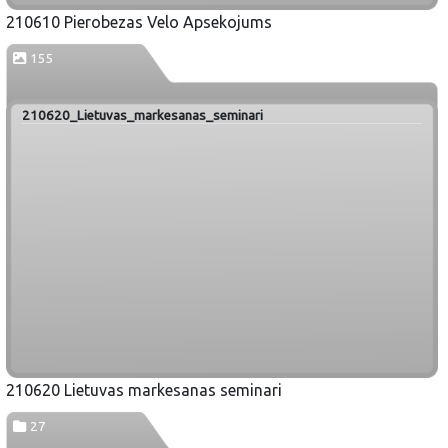
210610 Pierobezas Velo Apsekojums
155
210620_Lietuvas_markesanas_seminari
210620 Lietuvas markesanas seminari
27