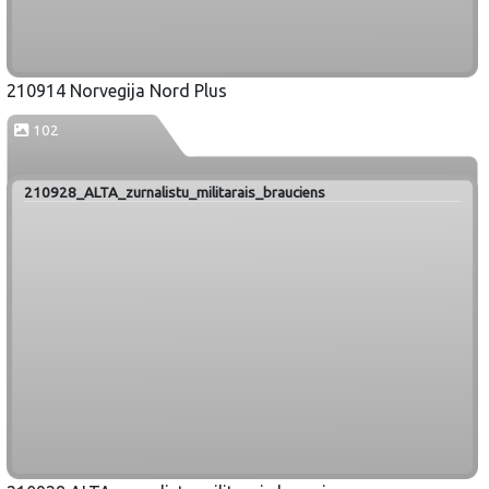
210914 Norvegija Nord Plus
102
210928_ALTA_zurnalistu_militarais_brauciens