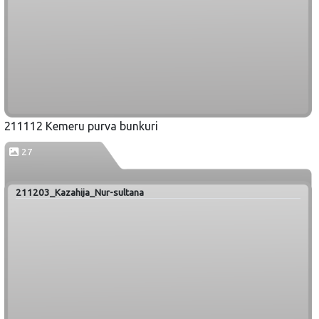
211112 Kemeru purva bunkuri
27
211203_Kazahija_Nur-sultana