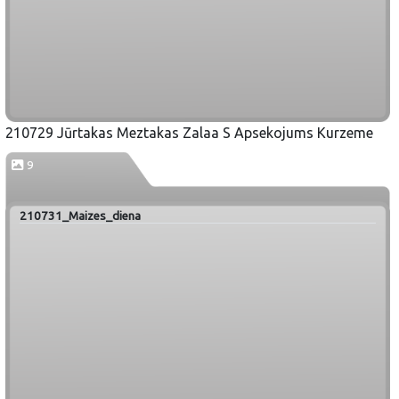
210729 Jūrtakas Meztakas Zalaa S Apsekojums Kurzeme
9
210731_Maizes_diena