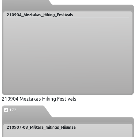
210904_Meztakas_Hiking_Festivals
210904 Meztakas Hiking Festivals
172
210907-08_Militara_mitings_Hiiumaa