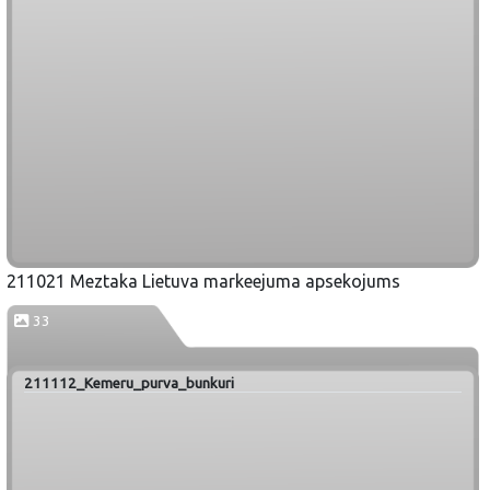
211021 Meztaka Lietuva markeejuma apsekojums
33
211112_Kemeru_purva_bunkuri