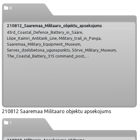
8
210812_Saaremaa_Militaaro_objektu_apsekojums
43rd_Coastal_Defence_Battery_in_Sääre,
Lõpe_Kaimri_Antitank_Line, Military_trail_in_Panga,
Saaremaa_Military_Equipment_Museum,
Serves_dzelsbetona_ugunspunkts, Sõrve_Military_Museum,
The_Coastal_Battery_315 command_post,
World_War_I_trenches_by_Väike_Strait
210812 Saaremaa Militaaro objektu apsekojums
1