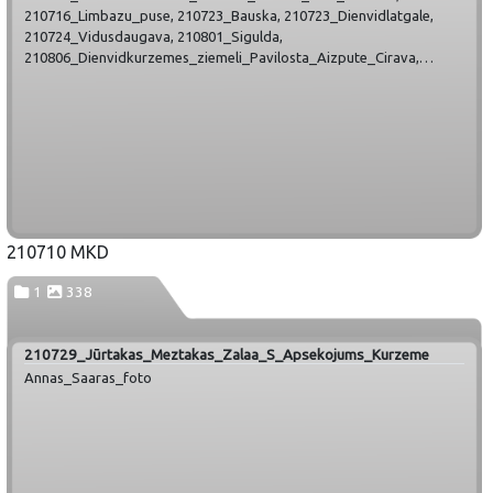
210716_Limbazu_puse, 210723_Bauska, 210723_Dienvidlatgale,
210724_Vidusdaugava, 210801_Sigulda,
210806_Dienvidkurzemes_ziemeli_Pavilosta_Aizpute_Cirava,
210806_Leismalite, 210807_Valmiera, 210813_Viduslatgale,
210814_Cesvaine_Lubana, 210814_Saldus, 210821_Smiltene,
210821_Suiti, 210827_Mersrags_Roja, 210828_Veclaicene,
210828_Ziemellatgale, 210904_Gulbene, 210904_Salaspils_Ropazi,
210911_Jekabpils_Selija, 210925_Cesu_puse,
211003_Ogres_novads
210710 MKD
1
338
210729_Jūrtakas_Meztakas_Zalaa_S_Apsekojums_Kurzeme
Annas_Saaras_foto