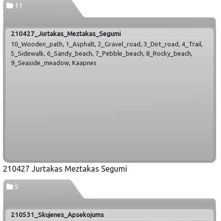
11
210427_Jurtakas_Meztakas_Segumi
10_Wooden_path, 1_Asphalt, 2_Gravel_road, 3_Dirt_road, 4_Trail,
5_Sidewalk, 6_Sandy_beach, 7_Pebble_beach, 8_Rocky_beach,
9_Seaside_meadow, Kaapnes
210427 Jurtakas Meztakas Segumi
5
210531_Skujenes_Apsekojums