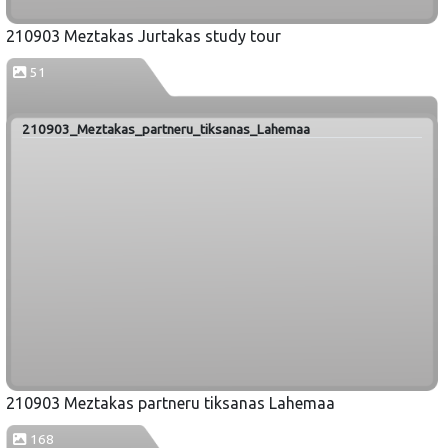
210903 Meztakas Jurtakas study tour
51
210903_Meztakas_partneru_tiksanas_Lahemaa
210903 Meztakas partneru tiksanas Lahemaa
168