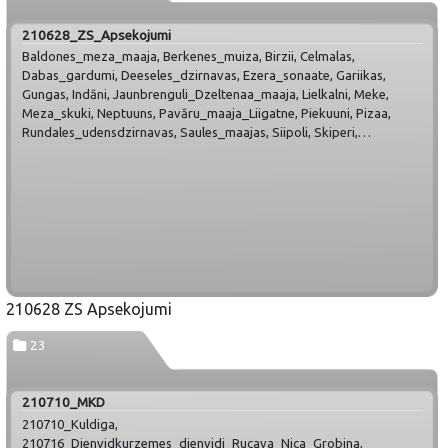
210628_ZS_Apsekojumi
Baldones_meza_maaja, Berkenes_muiza, Birzii, Celmalas,
Dabas_gardumi, Deeseles_dzirnavas, Ezera_sonaate, Gariikas,
Gungas, Indāni, Jaunbrenguli_Dzeltenaa_maaja, Lielkalni, Meke,
Meza_skuki, Neptuuns, Pavāru_maaja_Liigatne, Piekuuni, Pizaa,
Rundales_udensdzirnavas, Saules_maajas, Siipoli, Skiperi,
Skrundas_muiza, Springslu_dzirnavas, Viinkalni,
ZS_komisijas_apsekojums_komisija_Zemgale, Zirgu_seeta_Klajumi
210628 ZS Apsekojumi
23
210710_MKD
210710_Kuldiga,
210716_Dienvidkurzemes_dienvidi_Rucava_Nica_Grobina,