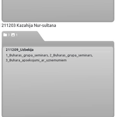
211203 Kazahija Nur-sultana
3
1
211209_Uzbekija
1_Buharas_grupa_seminars, 2_Buharas_grupa_seminars,
3_Buhara_apsekojumi_ar_uznemumiem