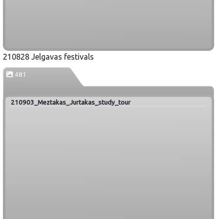
210828 Jelgavas festivals
481
210903_Meztakas_Jurtakas_study_tour