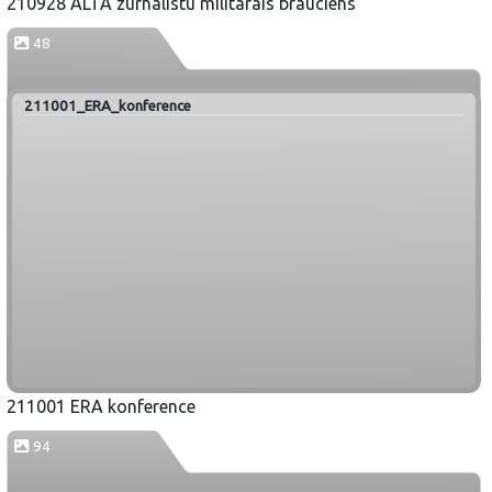
210928 ALTA zurnalistu militarais brauciens
48
211001_ERA_konference
211001 ERA konference
94