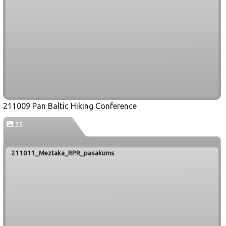
211009 Pan Baltic Hiking Conference
35
211011_Meztaka_RPR_pasakums