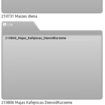
210731 Maizes diena
138
210806_Majas_Kafejnicas_DienvidKurzeme
210806 Majas Kafejnicas DienvidKurzeme