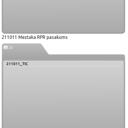
211011 Meztaka RPR pasakums
25
211011_TIC