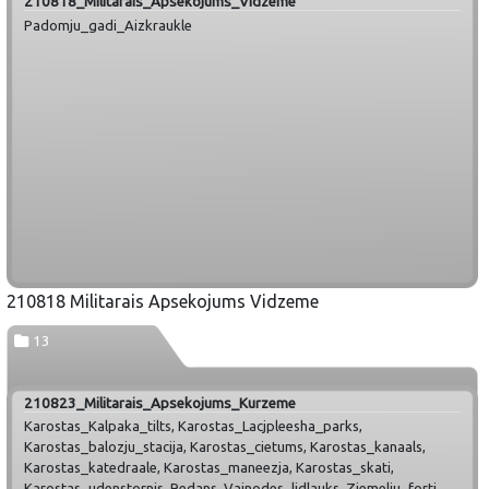
210818_Militarais_Apsekojums_Vidzeme
Padomju_gadi_Aizkraukle
210818 Militarais Apsekojums Vidzeme
13
210823_Militarais_Apsekojums_Kurzeme
Karostas_Kalpaka_tilts, Karostas_Lacjpleesha_parks,
Karostas_balozju_stacija, Karostas_cietums, Karostas_kanaals,
Karostas_katedraale, Karostas_maneezja, Karostas_skati,
Karostas_udenstornis, Redans, Vainodes_lidlauks, Ziemelju_forti,