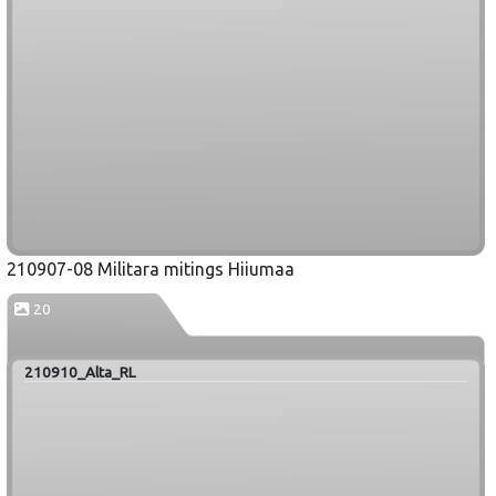
210907-08 Militara mitings Hiiumaa
20
210910_Alta_RL