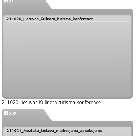
25
211020_Lietuvas_Kulinara_turisma_konference
211020 Lietuvas Kulinara turisma konference
309
211021_Meztaka_Lietuva_markeejuma_apsekojums