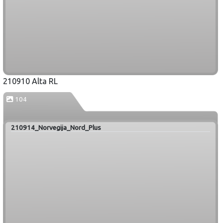
210910 Alta RL
104
210914_Norvegija_Nord_Plus