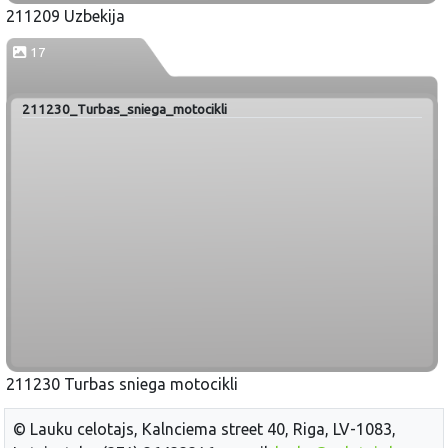
211209 Uzbekija
17
211230_Turbas_sniega_motocikli
211230 Turbas sniega motocikli
© Lauku celotajs, Kalnciema street 40, Riga, LV-1083,