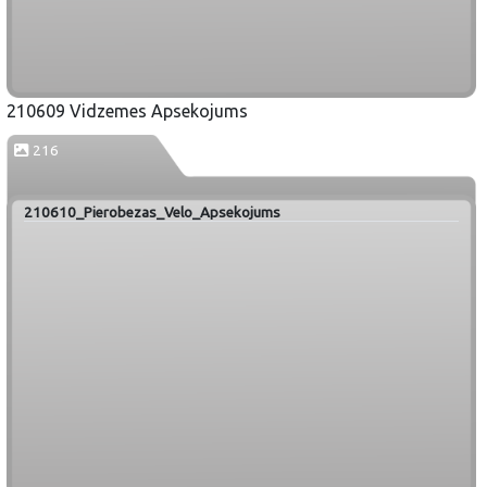
210609 Vidzemes Apsekojums
216
210610_Pierobezas_Velo_Apsekojums