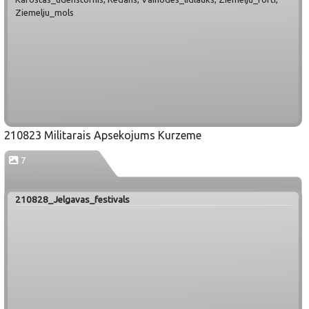
Ziemelju_mols
210823 Militarais Apsekojums Kurzeme
7
210828_Jelgavas_festivals