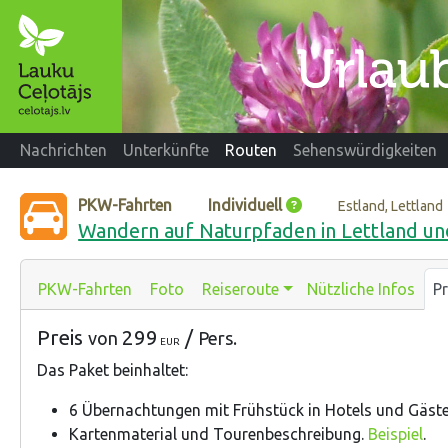
Nachrichten
Unterkünfte
Routen
Sehenswürdigkeiten
PKW-Fahrten
Individuell
Estland, Lettland
Wandern auf Naturpfaden in Lettland un
PKW-Fahrten
Foto
Reiseroute
Nützliche Infos
Pr
Preis
299
/
von
Pers.
EUR
Das Paket beinhaltet
:
6 Übernachtungen mit Frühstück in Hotels und Gäs
Kartenmaterial und Tourenbeschreibung.
Beispiel
.