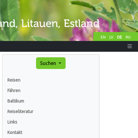
EN
LV
DE
RU
Suchen
Reisen
Fähren
Baltikum
Reiseliteratur
Links
Kontakt