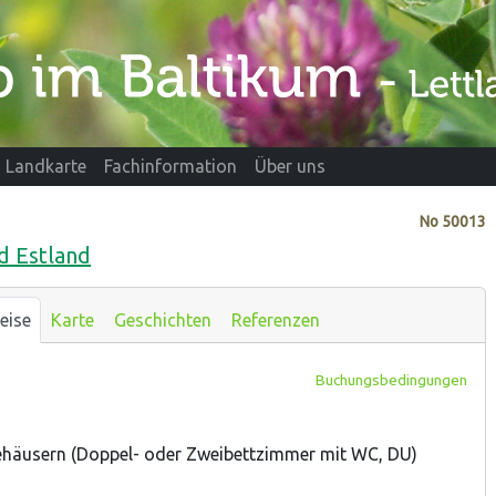
Landkarte
Fachinformation
Über uns
No
50013
d Estland
eise
Karte
Geschichten
Referenzen
Buchungsbedingungen
tehäusern (Doppel- oder Zweibettzimmer mit WC, DU)