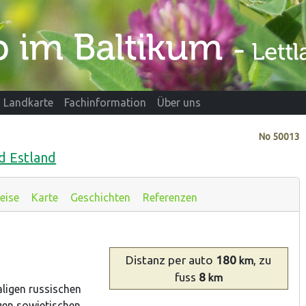
Landkarte
Fachinformation
Über uns
No
50013
d Estland
eise
Karte
Geschichten
Referenzen
Distanz
per auto
180
, zu
km
fuss
8
km
ligen russischen
gen sowjetischen