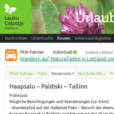
Nachrichten
Unterkünfte
Routen
Sehenswürdigkeiten
PKW-Fahrten
Individuell
Estland, Lettland
Wandern auf Naturpfaden in Lettland un
PKW-Fahrten
Foto
Reiseroute
Nützliche Infos
Pr
Haapsalu – Paldiski – Tallinn
Frühstück.
Mögliche Besichtigungen und Wanderungen (ca. 8 km):
- Wanderpfad auf der Halbinsel Pakri – Besuch der ehema
Festung Rogervik in Paldiski und Erkundung des ehemali