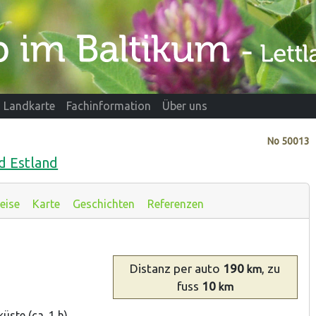
Landkarte
Fachinformation
Über uns
No
50013
d Estland
eise
Karte
Geschichten
Referenzen
Distanz
per auto
190
, zu
km
fuss
10
km
ste (ca. 1 h).