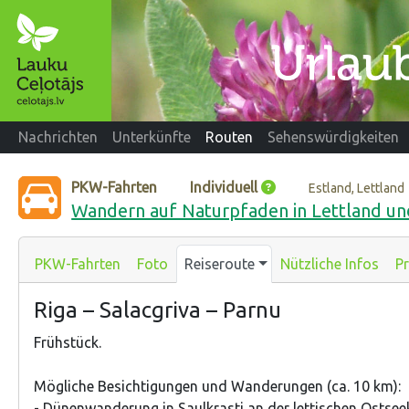
Nachrichten
Unterkünfte
Routen
Sehenswürdigkeiten
PKW-Fahrten
Individuell
Estland, Lettland
Wandern auf Naturpfaden in Lettland un
PKW-Fahrten
Foto
Reiseroute
Nützliche Infos
Pr
Riga – Salacgriva – Parnu
Frühstück.
Mögliche Besichtigungen und Wanderungen (ca. 10 km):
- Dünenwanderung in Saulkrasti an der lettischen Ostseekü