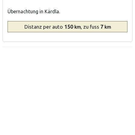
Übernachtung in Kärdla.
Distanz
per auto
150
, zu fuss
7
km
km