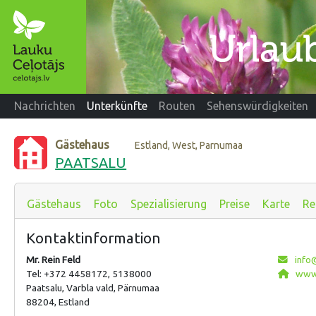
Nachrichten
Unterkünfte
Routen
Sehenswürdigkeiten
Gästehaus
Estland, West, Parnumaa
PAATSALU
Gästehaus
Foto
Spezialisierung
Preise
Karte
Re
Kontaktinformation
Mr. Rein Feld
info
Tel: +372 4458172, 5138000
www.
Paatsalu, Varbla vald, Pärnumaa
88204, Estland