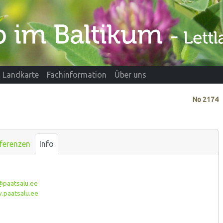
Landkarte
Fachinformation
Über uns
No
2174
ferenzen
Info
@paatsalu.ee
paatsalu.ee