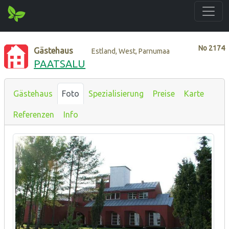
No
2174
Gästehaus
Estland, West, Parnumaa
PAATSALU
Gästehaus
Foto
Spezialisierung
Preise
Karte
Referenzen
Info