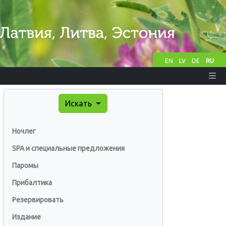
EN
LV
DE
RU
Искать
Ночлег
SPA и специальные предложения
Паромы
Прибалтика
Резервировать
Издание