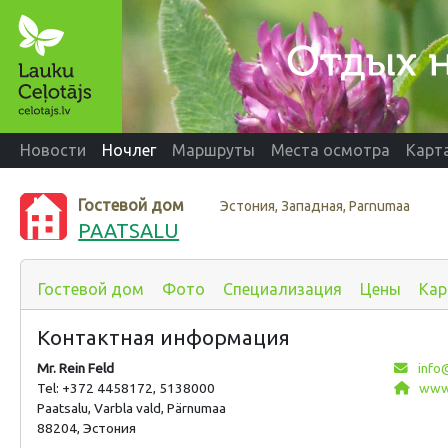
Новости
Ночлег
Маршруты
Места осмотра
Карт
Гостевой дом
Эстония, Западная, Parnumaa
PAATSALU
Гостевой дом
Фото
Специализация
Цены
Кар
Контактная информация
Mr. Rein Feld
info
Tel: +372 4458172, 5138000
www.
Paatsalu, Varbla vald, Pärnumaa
88204, Эстония