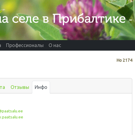
а
Профессионалы
О нас
Нo
2174
та
Отзывы
Инфо
@paatsalu.ee
paatsalu.ee