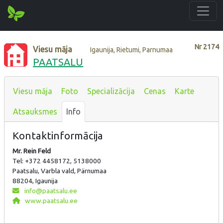
Nr
2174
Viesu māja
Igaunija, Rietumi, Parnumaa
PAATSALU
Viesu māja
Foto
Specializācija
Cenas
Karte
Atsauksmes
Info
Kontaktinformācija
Mr. Rein Feld
Tel: +372 4458172, 5138000
Paatsalu, Varbla vald, Pärnumaa
88204, Igaunija
info@paatsalu.ee
www.paatsalu.ee