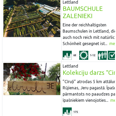
Lettland
BAUMSCHULE
ZALENIEKI
Eine der reichhaltigsten
Baumschulen in Lettland, d
auch noch reich mit natürlic
Schönheit gesegnet ist...
me
68
1-12
Lettland
Kolekciju darzs "Cir
”Cīruļi” atrodas 5 km attāl
Rūjienas, Jeru pagastā. Īpaš
pārmantots no paaudzes pa
īpašniekiem vienojoties...
me
175