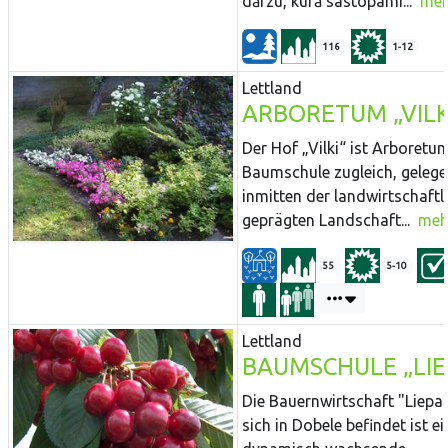
dārzu, kurā sastopami...
meh
116
1-12
Lettland
ARBORETUM „VILK
Der Hof „Vilki“ ist Arboretu
Baumschule zugleich, geleg
inmitten der landwirtschaftl
geprägten Landschaft...
meh
55
5-10
Lettland
BAUMSCHULE „LIE
Die Bauernwirtschaft "Liepas
sich in Dobele befindet ist ei