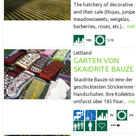
The hatchery of decorative 
and their sale (thujas, junipe
meadowsweets, weigelas,
barberries, roses, etc.)...
meh
100
1-12
Lettland
GARTEN VON
SKAIDRITE BAUZE
Skaidrite Bauze ist eine der
geschicktesten Strickerinne 
Handschuhen. Ihre Kollektio
umfasst über 185 Paar...
me
70
5-9