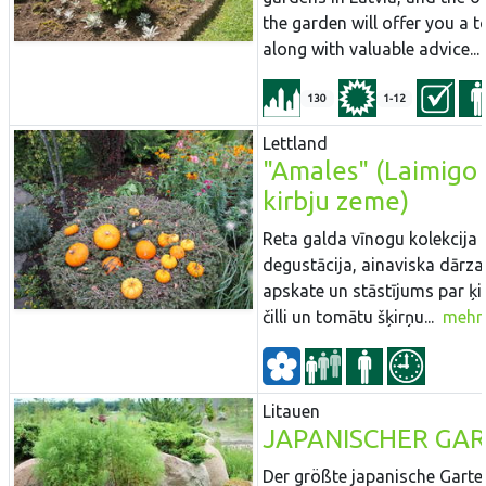
the garden will offer you a t
along with valuable advice...
130
1-12
Lettland
"Amales" (Laimigo
kirbju zeme)
Reta galda vīnogu kolekcija 
degustācija, ainaviska dārza
apskate un stāstījums par ķi
čilli un tomātu šķirņu...
mehr
Litauen
JAPANISCHER GA
Der größte japanische Garte