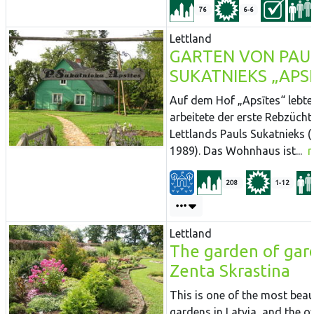
76
6-6
Lettland
GARTEN VON PAU
SUKATNIEKS „APSI
Auf dem Hof „Apsītes“ lebte
arbeitete der erste Rebzücht
Lettlands Pauls Sukatnieks 
1989). Das Wohnhaus ist...
208
1-12
Lettland
The garden of gar
Zenta Skrastina
This is one of the most beau
gardens in Latvia, and the o