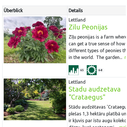
Überblick
Details
Lettland
Zilu Peonijas
Zīļu peonijas is a farm wher
can get a true sense of how
different types of peonies th
in the world. The garden...
65
6-8
Lettland
Stadu audzetava
"Crataegus"
Stādu audzētavas 'Crataegu
plešas 1,3 hektāru platībā un
ir kļuvis par īstu augu kolekc