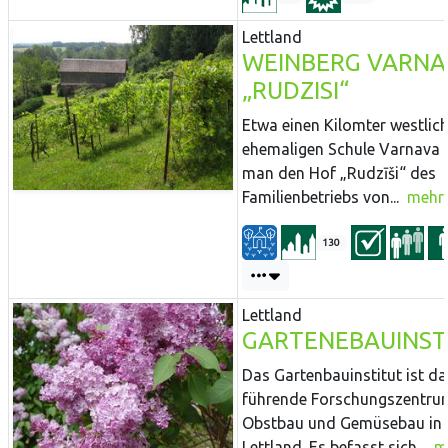
Lettland
WEINBERG VARNA
„RUDZISI“
Etwa einen Kilomter westlich
ehemaligen Schule Varnava 
man den Hof „Rudzīši“ des
Familienbetriebs von...
mehr
130
Lettland
GARTENEBAUINST
Das Gartenbauinstitut ist da
führende Forschungszentru
Obstbau und Gemüsebau in
Lettland. Es befasst sich...
m