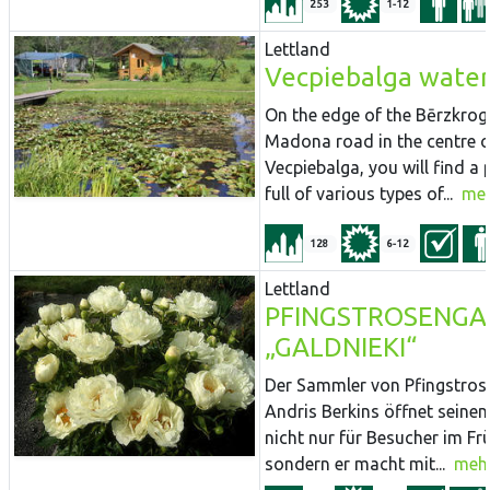
253
1-12
Lettland
Vecpiebalga water 
On the edge of the Bērzkrog
Madona road in the centre o
Vecpiebalga, you will find a
full of various types of...
me
128
6-12
Lettland
PFINGSTROSENGA
„GALDNIEKI“
Der Sammler von Pfingstros
Andris Berkins öffnet seinen
nicht nur für Besucher im Frü
sondern er macht mit...
meh