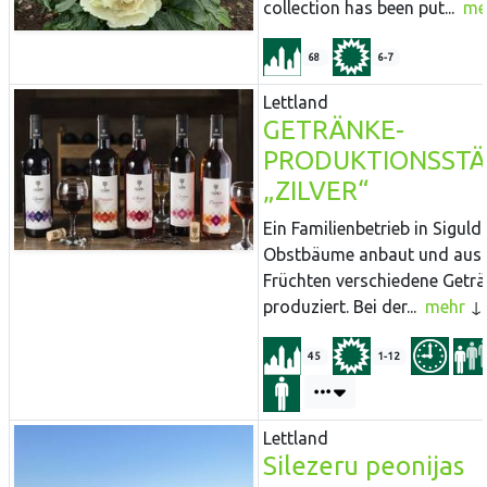
collection has been put...
me
68
6-7
Lettland
GETRÄNKE-
PRODUKTIONSSTÄ
„ZILVER“
Ein Familienbetrieb in Siguld
Obstbäume anbaut und aus 
Früchten verschiedene Getr
produziert. Bei der...
mehr
45
1-12
Lettland
Silezeru peonijas