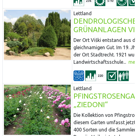
236
5-10
Lettland
DENDROLOGISCH
GRÜNANLAGEN VI
Der Ort Viški entstand aus 
gleichnamigen Gut. Im 19. Jh.
der Ort Stadtrecht. 1921 wu
Landwirtschaftsschule...
me
220
Lettland
PFINGSTROSENGA
„ZIEDONI“
Die Kollektion von Pfingstro
diesem Garten umfasst jetzt
400 Sorten und die Sammler