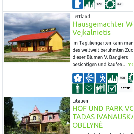
120
4-9
Lettland
Hausgemachter W
Vejkalnietis
Im Tagliliengarten kann man
des weltweit berühmten Züc
dieser Blumen V. Baņģiers
besichtigen und kaufen...
me
100
Litauen
HOF UND PARK V
TADAS IVANAUSKA
OBELYNĖ