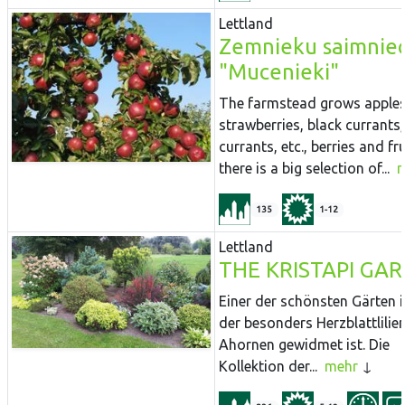
Lettland
Zemnieku saimniec
"Mucenieki"
The farmstead grows apples
strawberries, black currants,
currants, etc., berries and fru
there is a big selection of...
135
1-12
Lettland
THE KRISTAPI GA
Einer der schönsten Gärten i
der besonders Herzblattlilie
Ahornen gewidmet ist. Die
Kollektion der...
mehr