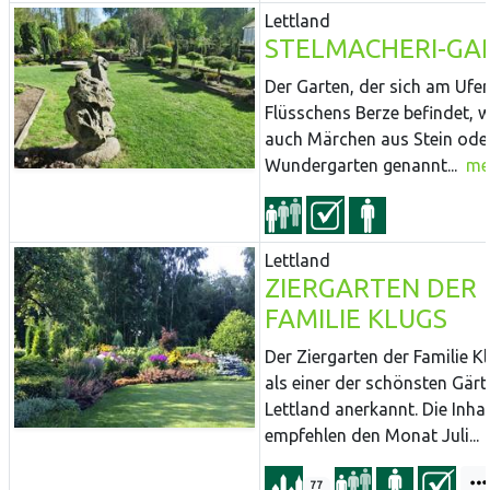
Lettland
STELMACHERI-GA
Der Garten, der sich am Ufer
Flüsschens Berze befindet, w
auch Märchen aus Stein ode
Wundergarten genannt...
me
Lettland
ZIERGARTEN DER
FAMILIE KLUGS
Der Ziergarten der Familie Kl
als einer der schönsten Gärt
Lettland anerkannt. Die Inha
empfehlen den Monat Juli...
77