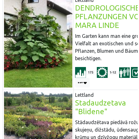
Lettland
DENDROLOGISCH
PFLANZUNGEN V
MARA LINDE
Im Garten kann man eine gr
Vielfalt an exotischen und s
Pflanzen, Blumen und Bäum
besichtigen.
175
1-12
Lettland
Stadaudzetava
"Blidene"
Stādaudzētava piedāvā rožu
skujeņu, dižstādu, ūdensaug
krūmu un dzīvžogu materiāla