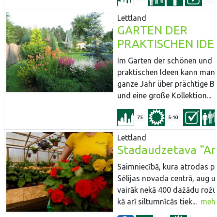
Lettland
GARTEN DER
PRAKTISCHEN IDE
Im Garten der schönen und
praktischen Ideen kann man
ganze Jahr über prächtige 
und eine große Kollektion...
75
5-10
Lettland
Stadaudzetava "Ar
Saimniecībā, kura atrodas p
Sēlijas novada centrā, aug u
vairāk nekā 400 dažādu rožu 
kā arī siltumnīcās tiek...
meh