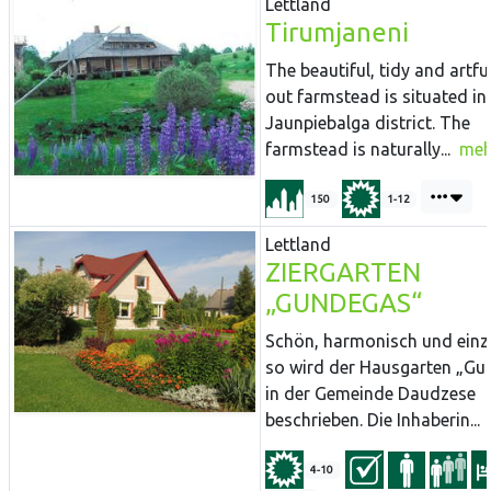
Lettland
Tirumjaneni
The beautiful, tidy and artful
out farmstead is situated in
Jaunpiebalga district. The
farmstead is naturally...
meh
150
1-12
Lettland
ZIERGARTEN
„GUNDEGAS“
Schön, harmonisch und einzi
so wird der Hausgarten „G
in der Gemeinde Daudzese
beschrieben. Die Inhaberin...
4-10