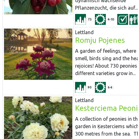
dynamisch wachsende
Pflanzenzucht, die sich auf...
73
4-10
Lettland
Romju Pojenes
A garden of feelings, where 
smell, birds sing and the hea
rejoices! About 730 peonies 
different varieties grow in...
90
6-6
Lettland
Kesterciema Peoni
A collection of peonies in th
garden in Ķesterciems which 
300 metres from the sea. T