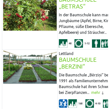
„BETRAS“
In der Baumschule kann ma
Jungbäume (Apfel, Birne, Kir
Pflaume, süße Eberesche,
Apfelbeere) und Sträucher...
48
1-12
Lettland
BAUMSCHULE
„BERZINI“
Die Baumschule „Bērziņi“ b
1991 als Familienunternehme
Baumschule hat ihren Schwe
bei Zierpflanzen...
mehr
168
4-10