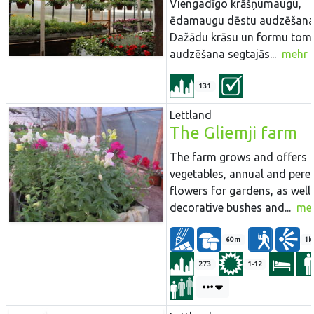
Viengadīgo krāšņumaugu,
ēdamaugu dēstu audzēšana
Dažādu krāsu un formu tom
audzēšana segtajās...
mehr
131
Lettland
The Gliemji farm
The farm grows and offers
vegetables, annual and pere
flowers for gardens, as well
decorative bushes and...
me
60m
1k
273
1-12