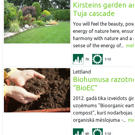
Kirsteins garden a
Tuja cascade
You will feel the beauty, po
energy of nature here, ensur
harmony with nature and a
sense of the energy of...
meh
76
1-12
Lettland
Biohumusa razotn
"BioEC"
2012. gadā tika izveidots ģ
uzņēmums "Bioorganic ear
compost", kurš nodarbojas 
organiskā mēslojuma -...
me
60
1-12