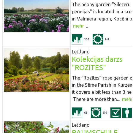
The peony garden "Silezeru
peonijas" is located in a sce
in Valmiera region, Kocēni pa
mehr
105
6-7
Lettland
Kolekcijas darzs
"ROZITES"
The “Rozītes” rose garden i
in the Sēme Parish in Kurze
it covers a bit less than 3 he
There are more than...
mehr
68
5-9
Lettland
BAUMSCHULE