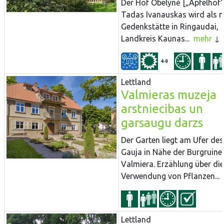
Der Hof Obelynė [„Apfelhof“
Tadas Ivanauskas wird als 
Gedenkstätte in Ringaudai,
Landkreis Kaunas...
mehr
4-9
Lettland
Valmieras muzeja
arstniecibas un
garsaugu darzs
Der Garten liegt am Ufer des
Gauja in Nähe der Burgruine
Valmiera. Erzählung über die
Verwendung von Pflanzen...
Lettland