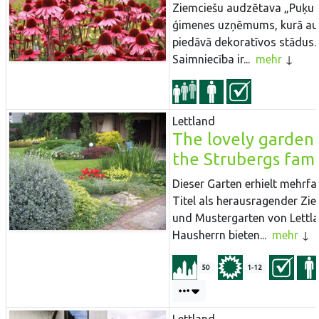
Ziemciešu audzētava „Puķu l
ģimenes uzņēmums, kurā au
piedāvā dekoratīvos stādus.
Saimniecība ir...
mehr
Lettland
The lovely garden
the Strubergs fami
Dieser Garten erhielt mehrf
Titel als herausragender Zie
und Mustergarten von Lettla
Hausherrn bieten...
mehr
50
1-12