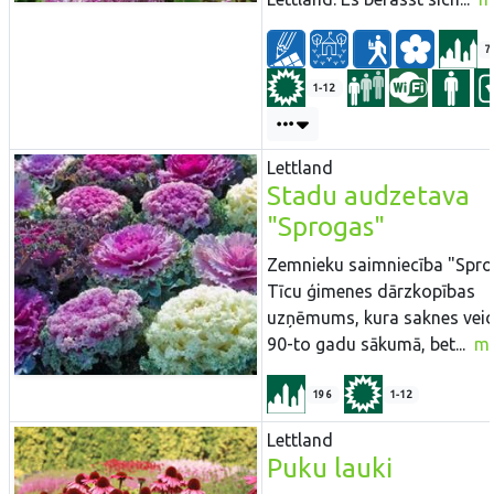
7
1-12
Lettland
Stadu audzetava
"Sprogas"
Zemnieku saimniecība "Spro
Tīcu ģimenes dārzkopības
uzņēmums, kura saknes vei
90-to gadu sākumā, bet...
m
196
1-12
Lettland
Puku lauki