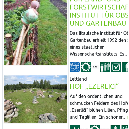
FORSTWIRTSCHAF
INSTITUT FÜR OBS
UND GARTENBAU
Das litauische Institut für O
Gartenbau erhielt 1992 den 
eines staatlichen
Wissenschaftsinstituts. Es...
5-9
Lettland
HOF „EZERLICI“
Auf den ordentlichen und
schmucken Feldern des Hof
„Ezerlīči“ blühen Lilien, Pfin
und Taglilien. Ein schöner...