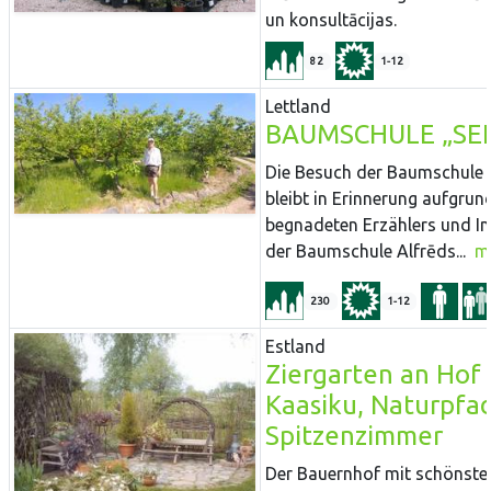
un konsultācijas.
82
1-12
Lettland
BAUMSCHULE „SEL
Die Besuch der Baumschule „
bleibt in Erinnerung aufgrun
begnadeten Erzählers und I
der Baumschule Alfrēds...
m
230
1-12
Estland
Ziergarten an Hof
Kaasiku, Naturpfa
Spitzenzimmer
Der Bauernhof mit schönst