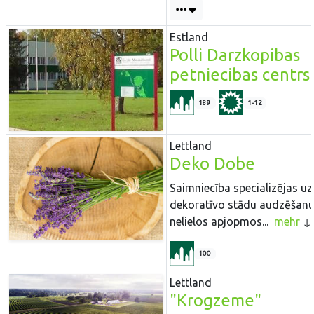
Estland
Polli Darzkopibas
petniecibas centrs
189
1-12
Lettland
Deko Dobe
Saimniecība specializējas u
dekoratīvo stādu audzēšan
nelielos apjopmos...
mehr
100
Lettland
"Krogzeme"