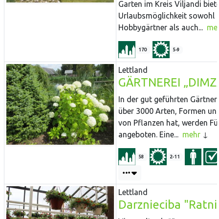
Garten im Kreis Viljandi biet
Urlaubsmöglichkeit sowohl 
Hobbygärtner als auch...
me
170
5-9
Lettland
GÄRTNEREI „DIMZ
In der gut geführten Gärtnere
über 3000 Arten, Formen un
von Pflanzen hat, werden F
angeboten. Eine...
mehr
58
2-11
Lettland
Darznieciba "Ratni