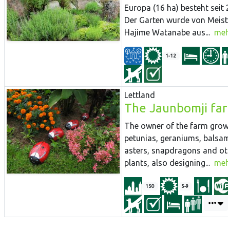
Europa (16 ha) besteht seit 
Der Garten wurde von Meist
Hajime Watanabe aus...
meh
1-12
Lettland
The Jaunbomji fa
The owner of the farm grow
petunias, geraniums, balsam
asters, snapdragons and ot
plants, also designing...
meh
150
5-9