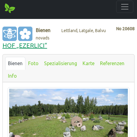
No
20608
Bienen
Lettland, Latgale, Balvu
novads
HOF „EZERLICI“
Bienen
Foto
Spezialisierung
Karte
Referenzen
Info