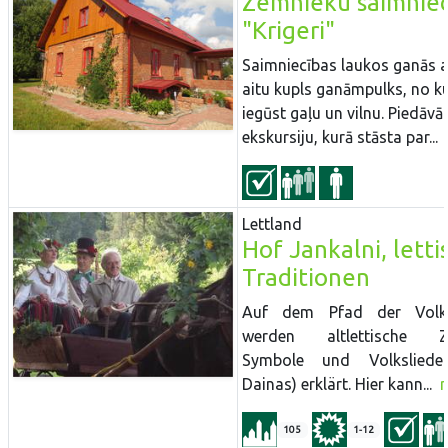
Zemnieku saimniec
"Krigeri"
Saimniecības laukos ganās 
aitu kupls ganāmpulks, no k
iegūst gaļu un vilnu. Piedāvā
ekskursiju, kurā stāsta par...
Lettland
Hof Jankalni, letti
Traditionen
Auf dem Pfad der Volk
werden altlettische Ze
Symbole und Volkslieder 
Dainas) erklärt. Hier kann...
105
1-12