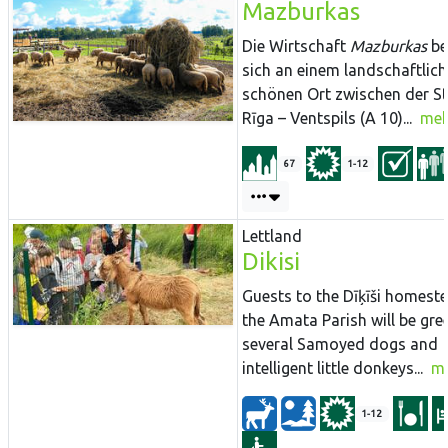
Mazburkas
Die Wirtschaft
Mazburkas
be
sich an einem landschaftlich
schönen Ort zwischen der S
Rīga – Ventspils (A 10)...
meh
67
1-12
Lettland
Dikisi
Guests to the Dīķīši homeste
the Amata Parish will be gre
several Samoyed dogs and
intelligent little donkeys...
m
1-12