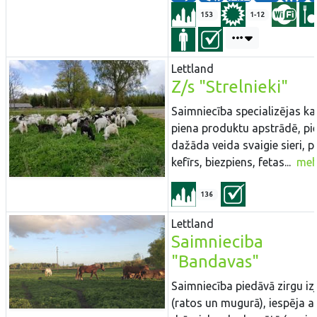
153
1-12
Lettland
Z/s "Strelnieki"
Saimniecība specializējas k
piena produktu apstrādē, pi
dažāda veida svaigie sieri, p
kefīrs, biezpiens, fetas...
meh
136
Lettland
Saimnieciba
"Bandavas"
Saimniecība piedāvā zirgu iz
(ratos un mugurā), iespēja a