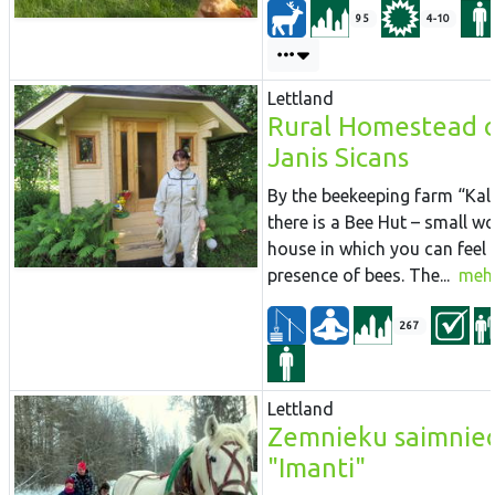
95
4-10
Lettland
Rural Homestead 
Janis Sicans
By the beekeeping farm “Kaln
there is a Bee Hut – small 
house in which you can feel 
presence of bees. The...
meh
267
Lettland
Zemnieku saimniec
"Imanti"