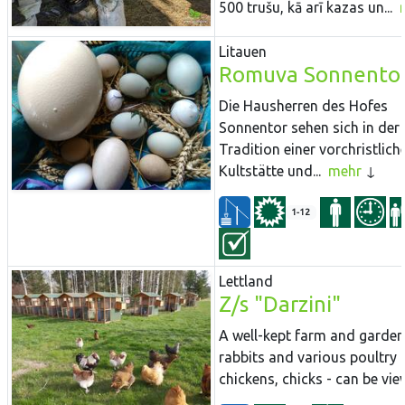
500 trušu, kā arī kazas un...
Litauen
Romuva Sonnento
Die Hausherren des Hofes
Sonnentor sehen sich in der
Tradition einer vorchristlich
Kultstätte und...
mehr
1-12
Lettland
Z/s "Darzini"
A well-kept farm and garden
rabbits and various poultry 
chickens, chicks - can be vie