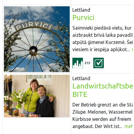
Lettland
Purvici
Saimnieki piedāvā vietu, kur
aizbraukt brīvā laika pavadīš
atpūtā ģimenei Kurzemē. Šei
viesiem ir iespēja aplūkot...
213
Lettland
Landwirtschaftsbe
BITE
Der Betrieb grenzt an die St
Zilupe. Melonen, Wassermel
Kürbisse werden auf freiem 
angebaut. Der Wirt ist...
meh