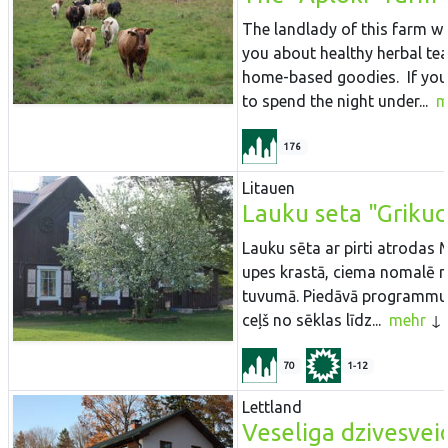
The landlady of this farm will
you about healthy herbal te
home-based goodies. If you
to spend the night under...
m
176
Litauen
Lauku seta "Grikuc
Lauku sēta ar pirti atrodas 
upes krastā, ciema nomalē 
tuvumā. Piedāvā programmu
ceļš no sēklas līdz...
mehr
70
1-12
Lettland
Veseliga dzivesvei