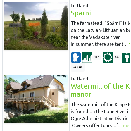
Lettland
Sparni
The farmstead "Spārni" is l
on the Latvian-Lithuanian bo
near the Vadakste river.
In summer, there are tent...
130
5-9
Lettland
Watermill of the 
manor
The watermill of the Krape E
is found on the Lobe River in
Ogre Administrative District.
Owners offer tours of...
meh