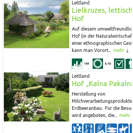
Lettland
Lielkruzes, lettisc
Hof
Auf diesem umweltfreundlic
Hof (in der Naturalwirtschaft
einer ethnographischen Gest
kann man Vorort...
mehr
149
6-10
Lettland
Hof „Kalna Pakalni
Herstellung von
Milchverarbeitungsprodukte
Erdbeeranbau. Für die Besu
wird angeboten, die...
mehr