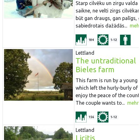
Starp cilvēku un zirgu valda 
saikne, ne velti zirgs cilvēka
būt gan draugs, gan palīgs, 
sabiedrotais dažādās...
meh
184
1-12
Lettland
The untraditional
Bieles farm
This farm is run by a young 
which left the hurly-burly of
enjoy the peace of the count
The couple wants to...
mehr
156
1-12
Lettland
Licitis