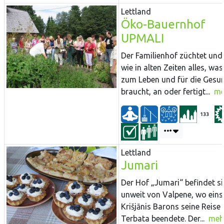
Lettland
Öko-Bauernhof
UPMALI
Der Familienhof züchtet und
wie in alten Zeiten alles, wa
zum Leben und für die Gesu
braucht, an oder fertigt...
me
133
Lettland
Jumari
Der Hof „Jumari“ befindet s
unweit von Valpene, wo eins
Krišjānis Barons seine Reise
Terbata beendete. Der...
meh