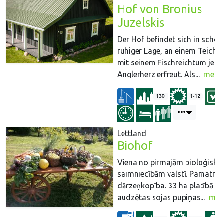
Hof von Bronius
Juzelskis
Der Hof befindet sich in sch
ruhiger Lage, an einem Teich
mit seinem Fischreichtum je
Anglerherz erfreut. Als...
meh
130
1-12
Lettland
Biohof
Viena no pirmajām bioloģis
saimniecībām valstī. Pamatn
dārzeņkopība. 33 ha platībā 
audzētas sojas pupiņas...
m