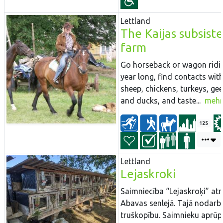
Lettland
The Kaijas subsist
farm
Go horseback or wagon ridin
year long, find contacts wit
sheep, chickens, turkeys, gee
and ducks, and taste...
mehr
125
Lettland
Lejaskroki
Saimniecība “Lejaskroķi” at
Abavas senlejā. Tajā nodarb
truškopību. Saimnieku aprūpē