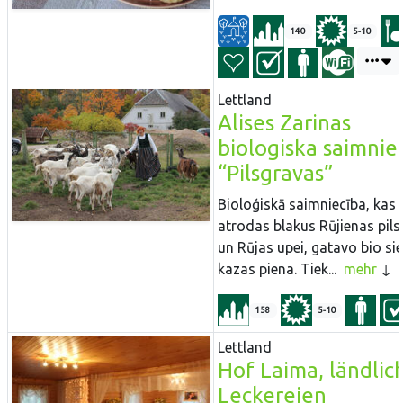
140
5-10
Lettland
Alises Zarinas
biologiska saimnie
“Pilsgravas”
Bioloģiskā saimniecība, kas
atrodas blakus Rūjienas pil
un Rūjas upei, gatavo bio si
kazas piena. Tiek...
mehr
158
5-10
Lettland
Hof Laima, ländlic
Leckereien