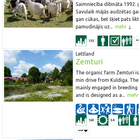
Saimniecība dibināta 1992. 
Savulaik mājās audzētas gan
gan cūkas, bet šķiet pats likt
pamudinājis uz...
mehr
135
Lettland
Zemturi
The organic farm Zemturi is
min drive from Kuldiga. The 
mainly engaged in breeding 
and is designed as a...
mehr
169
5-9