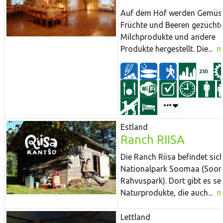
Auf dem Hof werden Gemüs
Früchte und Beeren gezücht
Milchprodukte und andere
Produkte hergestellt. Die...
m
250
Estland
Ranch RIISA
Die Ranch Riisa befindet sic
Nationalpark Soomaa (Soo
Rahvuspark). Dort gibt es seh
Naturprodukte, die auch...
m
Lettland