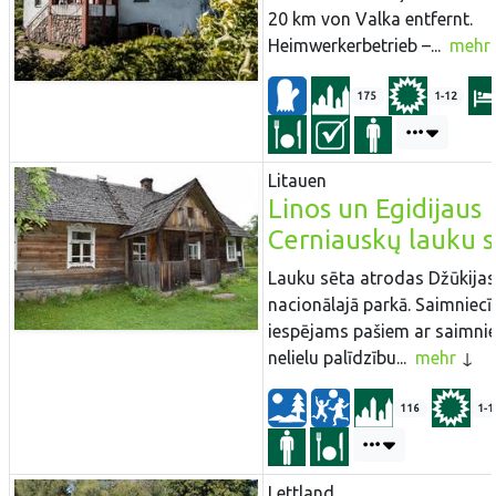
20 km von Valka entfernt.
Heimwerkerbetrieb –...
mehr
175
1-12
Litauen
Linos un Egidijaus
Cerniauskų lauku 
Lauku sēta atrodas Džūkijas
nacionālajā parkā. Saimniecī
iespējams pašiem ar saimni
nelielu palīdzību...
mehr
116
1-1
Lettland