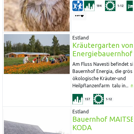
194
1-12
Estland
Kräutergarten vo
Energiebauernhof
Am Fluss Navesti befindet si
Bauernhof Energia, die grös
ökologische Kräuter-und
Heilpflanzenfarm talu in...
m
157
1-12
Estland
Bauernhof MAITS
KODA