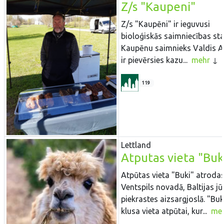
Z/s "Kaupeni"
Z/s "Kaupēni" ir ieguvusi
bioloģiskās saimniecības sta
Kaupēnu saimnieks Valdis A
ir pievērsies kazu...
mehr
119
Lettland
Atputas vieta "Buk
Atpūtas vieta "Buki" atroda
Ventspils novadā, Baltijas jū
piekrastes aizsargjoslā. "Buki
klusa vieta atpūtai, kur...
me