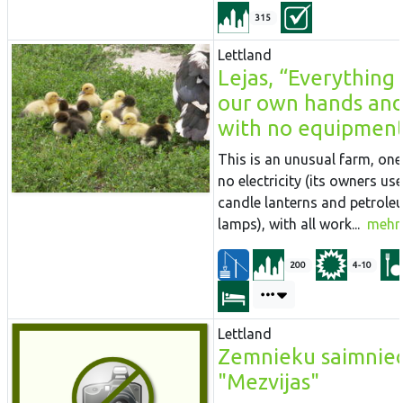
315
Lettland
Lejas, “Everything
our own hands an
with no equipmen
This is an unusual farm, one
no electricity (its owners use
candle lanterns and petrole
lamps), with all work...
mehr
200
4-10
Lettland
Zemnieku saimniec
"Mezvijas"