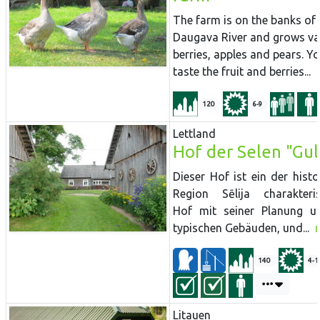
The farm is on the banks of 
Daugava River and grows va
berries, apples and pears. Y
taste the fruit and berries...
120
6-9
Lettland
Hof der Selen "Gul
Dieser Hof ist ein der histo
Region Sēlija charakteris
Hof mit seiner Planung u
typischen Gebäuden, und...
140
4-1
Litauen