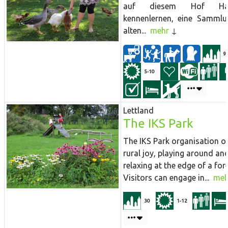
auf diesem Hof Haus
kennenlernen, eine Samml
alten...
mehr
9
5-10
Lettland
The IKS Park
The
IKS
Park
organisation of
rural joy, playing around an
relaxing at the edge of a for
Visitors can engage in...
meh
30
1-12