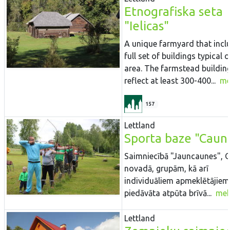
Etnografiska seta
"Ielicas"
A unique farmyard that incl
full set of buildings typical o
area. The farmstead buildin
reflect at least 300-400...
me
157
Lettland
Sporta baze "Caun
Saimniecībā "Jauncaunes", 
novadā, grupām, kā arī
individuāliem apmeklētājiem 
piedāvāta atpūta brīvā...
meh
Lettland