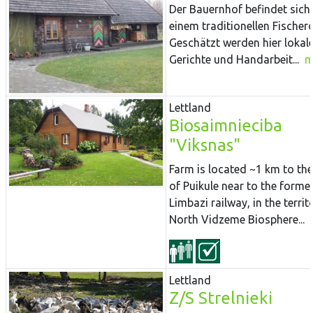
Der Bauernhof befindet sich 
einem traditionellen Fischerd
Geschätzt werden hier lokal
Gerichte und Handarbeit...
m
Lettland
Biosaimnieciba
"Viksnas"
Farm is located ~1 km to the
of Puikule near to the forme
Limbazi railway, in the territ
North Vidzeme Biosphere...
Lettland
Z/S Strelnieki