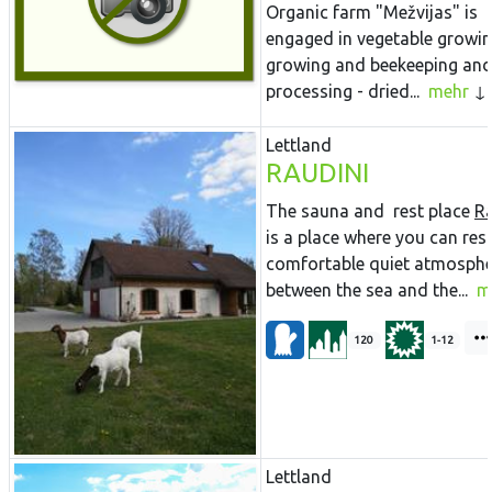
Organic farm "Mežvijas" is
engaged in vegetable growing
growing and beekeeping and 
processing - dried...
mehr
Lettland
RAUDINI
The sauna and rest place
Ra
is a place where you can rest
comfortable quiet atmosphe
between the sea and the...
m
120
1-12
Lettland