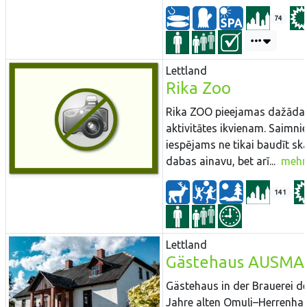
74
Lettland
Rika Zoo
Rika ZOO pieejamas dažāda
aktivitātes ikvienam. Saimni
iespējams ne tikai baudīt sk
dabas ainavu, bet arī...
mehr
141
Lettland
Gästehaus AUSMA
Gästehaus in der Brauerei d
Jahre alten Omuļi–Herrenha