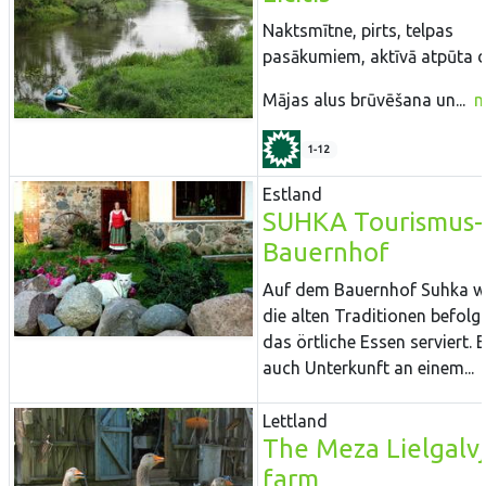
Naktsmītne, pirts, telpas
pasākumiem, aktīvā atpūta 
Mājas alus brūvēšana un...
m
1-12
Estland
SUHKA Tourismus-
Bauernhof
Auf dem Bauernhof Suhka w
die alten Traditionen befolg
das örtliche Essen serviert. 
auch Unterkunft an einem...
Lettland
The Meza Lielgalvj
farm