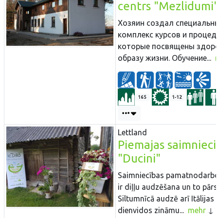
centrs "Mezlidumi
Хозяин создал специальн
комплекс курсов и процед
которые посвящены здор
образу жизни. Обучение...
165
1-12
Lettland
Piemajas saimniec
"Ducini"
Saimniecības pamatnodarb
ir diļļu audzēšana un to pārs
Siltumnīcā audzē arī Itālijas
dienvidos zināmu...
mehr