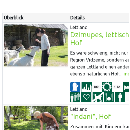
Überblick
Details
Lettland
Dzirnupes, lettisch
Hof
Es wäre schwierig, nicht nur 
Region Vidzeme, sondern a
ganzen Lettland einen ander
ebenso natürlichen Hof...
me
100
1-12
Lettland
"Indani", Hof
Zusammen mit Kindern ka