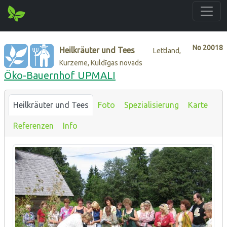
No
20018
Heilkräuter und Tees
Lettland,
Kurzeme, Kuldīgas novads
Öko-Bauernhof UPMALI
Heilkräuter und Tees
Foto
Spezialisierung
Karte
Referenzen
Info