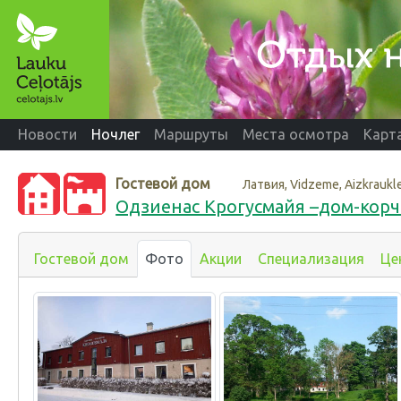
Новости
Ночлег
Маршруты
Места осмотра
Карт
Гостевой дом
Латвия, Vidzeme, Aizkraukl
Одзиенас Крогусмайя –дом-корч
Гостевой дом
Фото
Акции
Специализация
Це