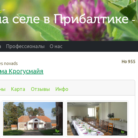
а
Профессионалы
О нас
Нo
955
es novads
ма Крогусмайя
ны
Карта
Отзывы
Инфо