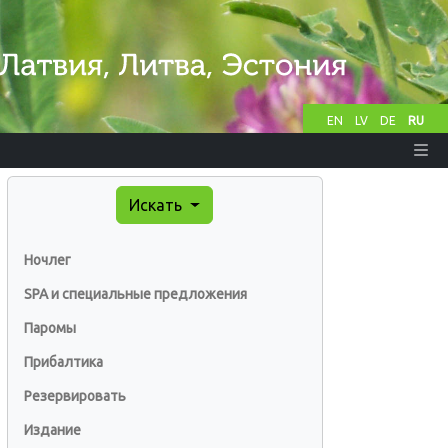
EN
LV
DE
RU
Искать
Ночлег
SPA и специальные предложения
Паромы
Прибалтика
Резервировать
Издание