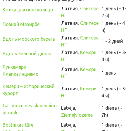
Латвия
,
Слитере
1
день
(~
1-
Колкасрагское кольцо
НП
2
ч)
Латвия
,
Слитере
1
день
(~
4
Познай Мазирбе
НП
ч)
Латвия
,
Слитере
Вдоль морского берега
1 - 2
дней
НП
Латвия
,
Кемери
1
день
(~
3-
Вдоль Зеленой дюны
НП
4
ч)
Яункемери -
Латвия
,
Кемери
1
день
Клапкалнциемс
НП
Кемери – исторический
Латвия
,
Кемери
1
день
(~
3-
курорт
НП
4
ч)
Gar Vidzemes akmeņaino
Latvija,
1 diena (~
jūrmalu
Ziemeļvidzeme
7h)
Botānikas tūre
Latvija,
1 diena (~