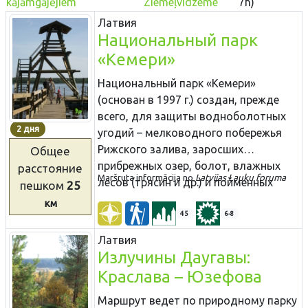
kājāmgājējiem
Ziemeļvidzeme
7h)
Латвия
Национальный парк
«Кемери»
Национальный парк «Кемери»
(основан в 1997 г.) создан, прежде
всего, для защиты водноболотных
2 дня
угодий – мелководного побережья
Рижского залива, заросших
Общее
прибрежных озер, болот, влажных
расстояние
Maršruta informācija no
Latvijas Lauku foruma​​
лесов (трясин и др.) и пойменных
пешком
25
лугов, как значимых мест
км
произростания многих растений (~ 25
45
6-8
% от видов растений, занесенных в
Латвия
Красную книгу Латвии) и обитания
Излучины Даугавы:
животных, особенно мест скопления
Краслава – Юзефова
гнездящихся и перелетных птиц. На
территории парка находится один из
Маршрут ведет по природному парку