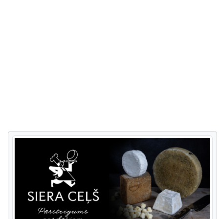
одно из популярнейших мест для
индустриального наследия
наблюдения за птицами.
европейского масштаба со
своеобразной средой бумажной
фабрики 19. – 20. веков. По окончании
маршрута можно осмотреть
Цесисский средневековый замок –
мощную крепость средневековой
Ливонии.