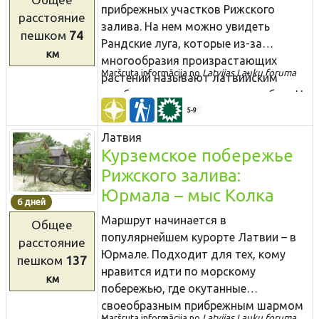
Латвии и странах Балтии. Ранее
прибрежных участков Рижского
расстояние
выработанные торфяные поля
залива. На нем можно увидеть
пешком
74
частично затоплены и заросли
Рандские луга, которые из-за
км
камышом, сформировав
многообразия произрастающих
Maršruta informācija no
Latvijas Lauku foruma​
великолепную среду гнездящимся
растений называют латвийским
водным птицам и мигрирующим
«гербарием» под открытым небом. На
птицам, использующих болото Седас
маршруте будут участки берега,
5-9
как место отдыха. Добыча торфа
покрытые валунами различного
Латвия
продолжается и в наше время и,
размера. Не будет недостатка и в
Курземское побережье
может быть, посчастливиться
красивых и песчанных пляжах. Это
Рижского залива:
увидеть «маленький поезд с
единственное место, где на морском
Юрмала – мыс Колка
торфом».
побережье Латвии обнажаются
6 дней
песчанные скалы девонского
Маршрут начинается в
Общее
периода. За каждым следующим
популярнейшем курорте Латвии – в
расстояние
мысом появляется иной пейзаж!
Юрмале. Подходит для тех, кому
пешком
137
Последние двадцать километров
нравится идти по морскому
км
маршрута во время миграции птиц
побережью, где окутанные
являются «раем» для наблюдателей
своеобразным прибрежным шармом
за птицами. Входит в
Maršruta informācija no
Latvijas Lauku foruma​​