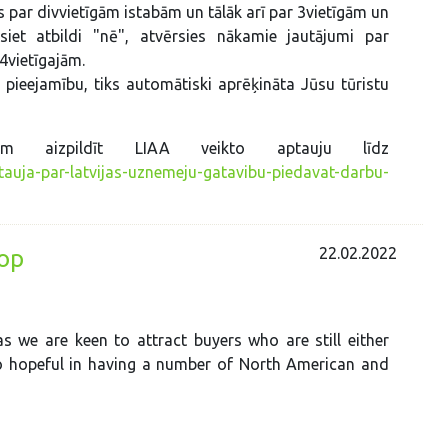
es par divvietīgām istabām un tālāk arī par 3vietīgām un
siet atbildi "nē", atvērsies nākamie jautājumi par
 4vietīgajām.
pieejamību, tiks automātiski aprēķināta Jūsu tūristu
zam aizpildīt LIAA veikto aptauju līdz
ptauja-par-latvijas-uznemeju-gatavibu-piedavat-darbu-
22.02.2022
op
 we are keen to attract buyers who are still either
so hopeful in having a number of North American and