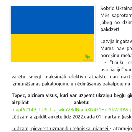
Šobrīd Ukraina
Mēs saprotam, 
jābēg no dzi
palīdzēt!
Latvija ir gat
Mums nav pre
norēķinu mehā
- "Lauku ceļ
asociāciju" va
varētu sniegt maksimāli efektīvu atbalstu gan nak
Izmitināšanas pakalpojumu un ēdināšanas pakalpojumu i
Tāpēc, aicinām visus, kuri var uzņemt ukraiņu bēgļu ģ
aizpildīt anketu:
id=pf52149_TUSrTlz_wImV8dNnnhXN451HoiYbWJDW
Lūdzam aizpildīt anketu līdz 2022.gada 01. martam (ieska
Lūdzam, pievērst uzmanību tehniskai niansei
- atzīmējo