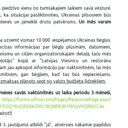
 piedzīvo vienu no tumšakajiem laikiem savā vēsturē.
ka situācijai pasliktinoties, Ukrainas pilsoņiem būs
mtenes un jāmeklē drošs patvērums.
Un mēs varam
ava uzņemt vismaz 10 000 iespējamos Ukrainas bēgļus.
cīzas informācijas par bēgļu plūsmām, datumiem,
nismu un citām organizatoriskajām detaļā, taču mēs
otājs" kopā ar "Latvijas Viesnīcu un restorānu
ram jau apkopot informāciju par naktsmītnēm, lai mēs
tsmītnēm, gan bēgļiem, kad tas būs nepieciešams.
zmaksas plānots segt no valsts budžeta līdzekļiem.
imenes savās naktsmītnēs uz laika periodu 3 mēneši,
https://forms.office.com/Pages/ResponsePage.aspx?
q1VUQ1RUOFI0SkZHV1BQNFRJR1FKVjVHQllNVC4u
itot!)
t 5. jautājumā atbildi "jā", atvērsies nākamie papildus