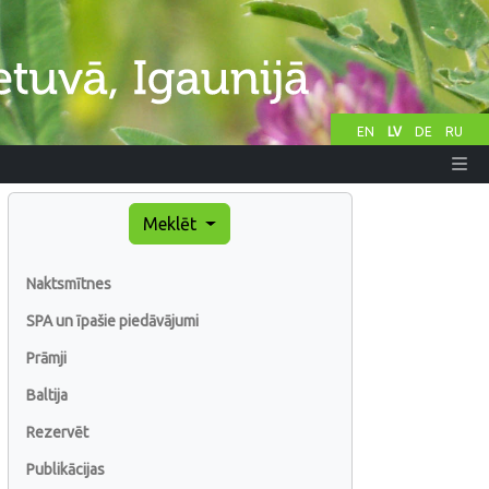
EN
LV
DE
RU
Meklēt
Naktsmītnes
SPA un īpašie piedāvājumi
Prāmji
Baltija
Rezervēt
Publikācijas