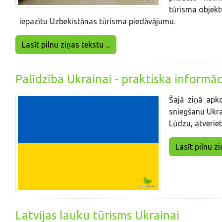
tūrisma objektu
iepazītu Uzbekistānas tūrisma piedāvājumu.
Lasīt pilnu ziņas tekstu ...
Palīdzība Ukrainai - praktiska informāc
Šajā ziņā apk
sniegšanu Ukra
Lūdzu, atveriet
Lasīt pilnu zi
Latvijas lauku tūrisms Ukrainai