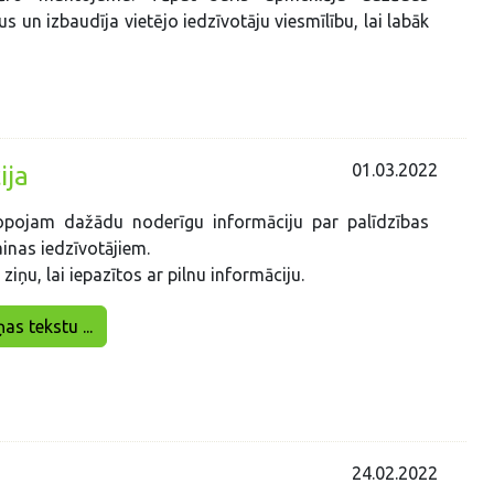
s un izbaudīja vietējo iedzīvotāju viesmīlību, lai labāk
01.03.2022
ija
opojam dažādu noderīgu informāciju par palīdzības
inas iedzīvotājiem.
 ziņu, lai iepazītos ar pilnu informāciju.
ņas tekstu ...
24.02.2022