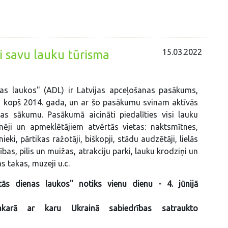
15.03.2022
i savu lauku tūrisma
nas laukos" (ADL) ir Latvijas apceļošanas pasākums,
ts kopš 2014. gada, un ar šo pasākumu svinam aktīvās
as sākumu. Pasākumā aicināti piedalīties visi lauku
ēji un apmeklētājiem atvērtās vietas: naktsmītnes,
nieki, pārtikas ražotāji, biškopji, stādu audzētāji, lielās
bas, pilis un muižas, atrakciju parki, lauku krodziņi un
s takas, muzeji u.c.
ās dienas laukos" notiks vienu dienu - 4. jūnijā
karā ar karu Ukrainā sabiedrības satraukto