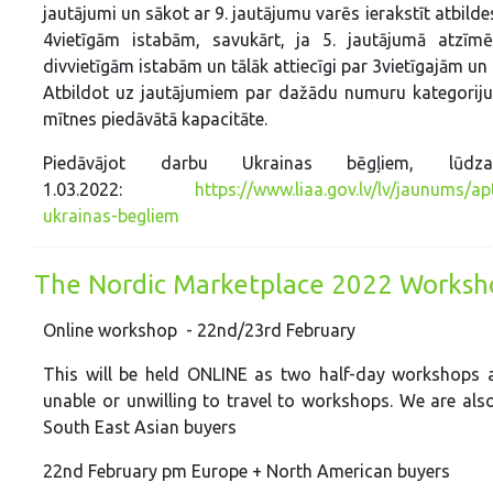
jautājumi un sākot ar 9. jautājumu varēs ierakstīt atbild
4vietīgām istabām, savukārt, ja 5. jautājumā atzīmē
divvietīgām istabām un tālāk attiecīgi par 3vietīgajām un
Atbildot uz jautājumiem par dažādu numuru kategoriju 
mītnes piedāvātā kapacitāte.
Piedāvājot darbu Ukrainas bēgļiem, lūd
1.03.2022:
https://www.liaa.gov.lv/lv/jaunums/a
ukrainas-begliem
The Nordic Marketplace 2022 Worksh
Online workshop - 22nd/23rd February
This will be held ONLINE as two half-day workshops as
unable or unwilling to travel to workshops. We are al
South East Asian buyers
22nd February pm Europe + North American buyers