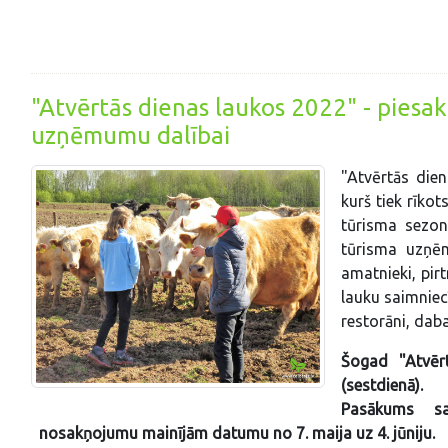
"Atvērtās dienas laukos 2022" - piesak
uzņēmumu dalībai
"Atvērtās die
kurš tiek rīko
tūrisma sezon
tūrisma uzņēm
amatnieki, pirt
lauku saimniecī
restorāni, daba
Šogad "Atvērt
(sestdienā).
Pasākums sa
nosakņojumu mainījām datumu no 7. maija uz 4. jūniju.