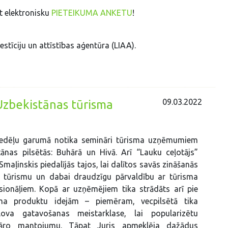
ot elektronisku
PIETEIKUMA ANKETU
!
stīciju un attīstības aģentūra (LIAA).
09.03.2022
zbekistānas tūrisma
 nedēļu garumā notika semināri tūrisma uzņēmumiem
ānas pilsētās: Buhārā un Hivā. Arī “Lauku ceļotājs”
Smaļinskis piedalījās tajos, lai dalītos savās zināšanās
gu tūrismu un dabai draudzīgu pārvaldību ar tūrisma
sionāļiem. Kopā ar uzņēmējiem tika strādāts arī pie
ma produktu idejām – piemēram, vecpilsētā tika
lova gatavošanas meistarklase, lai popularizētu
ināro mantojumu. Tāpat Juris apmeklēja dažādus