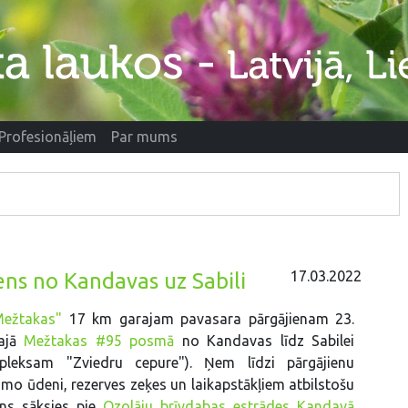
Profesionāļiem
Par mums
17.03.2022
ens no Kandavas uz Sabili
Mežtakas"
17 km garajam pavasara pārgājienam 23.
kajā
Mežtakas #95 posmā
no Kandavas līdz Sabilei
pleksam "Zviedru cepure"). Ņem līdzi pārgājienu
mo ūdeni, rezerves zeķes un laikapstākļiem atbilstošu
ens sāksies pie
Ozolāju brīvdabas estrādes Kandavā