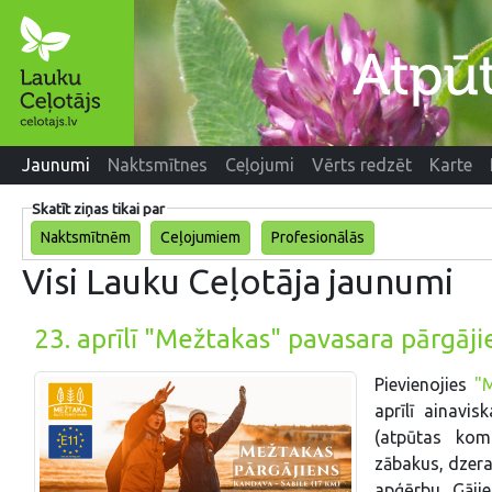
Jaunumi
Naktsmītnes
Ceļojumi
Vērts redzēt
Karte
Skatīt ziņas tikai par
Naktsmītnēm
Ceļojumiem
Profesionālās
Visi Lauku Ceļotāja jaunumi
23. aprīlī "Mežtakas" pavasara pārgāji
Pievienojies
"
aprīlī ainavis
(atpūtas kom
zābakus, dzera
apģērbu. Gāji