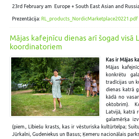
23rd February am Europe + South East Asian and Russi
Prezentācija:
RL_products_NordicMarketplace20221.pdf
Mājas kafejnīcu dienas arī šogad visā L
koordinatoriem
Kas ir Mājas k
Mājas kafejnī
konkrētu gal
tradīcijas un 
dienas katrā g
kādā no vasara
oktobrim). Ko
Latvijā, katrā
galamērķa izv
(piem., Lībiešu krasts, kas ir vēsturiska kultūrtelpa; Su
Jūrkalni, Gudeniekus un Basus; Ķemeru nacionālais parks