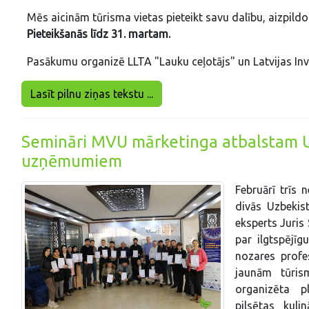
Mēs aicinām tūrisma vietas pieteikt savu dalību, aizpild
Pieteikšanās līdz 31. martam.
Pasākumu organizē LLTA "Lauku ceļotājs" un Latvijas Inve
Lasīt pilnu ziņas tekstu ...
Semināri MVU mārketinga atbalstam U
uzņēmumiem
Februārī trīs
divās Uzbekist
eksperts Juris 
par ilgtspējī
nozares profe
jaunām tūris
organizēta p
pilsētas kul