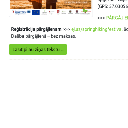
(GPS: 57.03056
>>>
PĀRGĀJI
Reģistrācija pārgājienam
>>>
ej.uz/springhikingfestival
lī
Dalība pārgājienā – bez maksas.
Lasīt pilnu ziņas tekstu ...