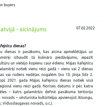
an buyers
07.02.2022
atvijā - aicinājums
afejnīcu dienas?
cu dienas ir pasākums, kas aicina apmeklētājus uz
amērķi izbaudīt tā kulināro piedāvājumu, iepazīt
kultūru un vietējo kopienu caur ēdienu. Mājas kafejnīcu
alamērķī notiek vienu reizi gadā – vienu vai 2 dienas
s vai rudens nedēļas nogalēm (no 10. jīnija līdz 2.
pš 2021. gada Mājas kafejnīcu dienas notiek visā
 reģionā vienu reizi gadā. Norises datums ir pēc katra
ēles – katrs galamērķis definē pasākuma teritoriju
itu novads – vēsturiska kultūrtelpa apvienojot Alsungu,
; Vidusdaugavas novads, u.c.).