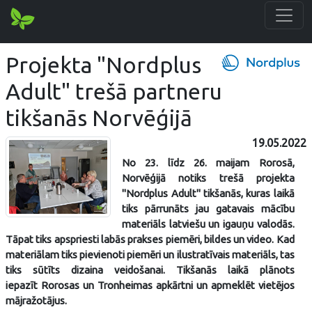
Projekta "Nordplus
Adult" trešā partneru
tikšanās Norvēģijā
19.05.2022
No 23. līdz 26. maijam Rorosā,
Norvēģijā notiks trešā projekta
"Nordplus Adult" tikšanās, kuras laikā
tiks pārrunāts jau gatavais mācību
materiāls latviešu un igauņu valodās.
Tāpat tiks apspriesti labās prakses piemēri, bildes un video. Kad
materiālam tiks pievienoti piemēri un ilustratīvais materiāls, tas
tiks sūtīts dizaina veidošanai. Tikšanās laikā plānots
iepazīt Rorosas un Tronheimas apkārtni un apmeklēt vietējos
mājražotājus.