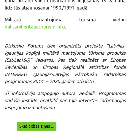
gadā un abu valstu neatkarības iegūšanas 1918. gadā
līdz tās atjaunošanai 1990./1991. gadā.
Militārā mantojuma tūrisma vietne
militaryheritagetourism.info
.
Diskusiju Forums tiek organizēts projekta “Latvijas-
Igaunijas kopīgā militārā mantojuma tūrisma produkts
(Est-Lat156)” ietvaros, kas tiek realizēts ar Eiropas
Savienības un Eiropas Reģionālā attīstības fonda
INTERREG Igaunijas-Latvijas Pārrobežu sadarbības
programmas 2014. – 2020.gadam atbalstu.
Šī informācija atspoguļo autora viedokli. Programmas
vadošā iestāde neatbild par tajā ietvertās informācijas
iespējamo izmantošanu.
Skatīt citas ziņas ...