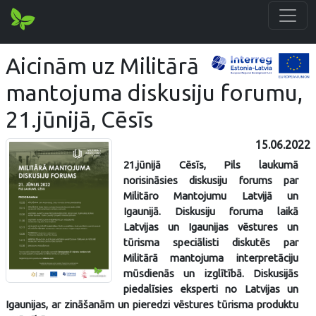
Aicinām uz Militārā
mantojuma diskusiju forumu,
21.jūnijā, Cēsīs
15.06.2022
21.jūnijā Cēsīs, Pils laukumā
norisināsies diskusiju forums par
Militāro Mantojumu Latvijā un
Igaunijā. Diskusiju foruma laikā
Latvijas un Igaunijas vēstures un
tūrisma speciālisti diskutēs par
Militārā mantojuma interpretāciju
mūsdienās un izglītībā. Diskusijās
piedalīsies eksperti no Latvijas un
Igaunijas, ar zināšanām un pieredzi vēstures tūrisma produktu