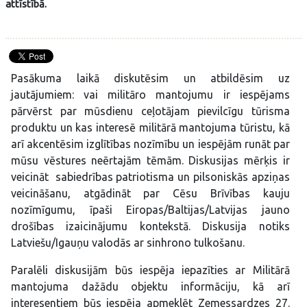
attīstībā.
Pasākuma laikā diskutēsim un atbildēsim uz
jautājumiem: vai militāro mantojumu ir iespējams
pārvērst par mūsdienu ceļotājam pievilcīgu tūrisma
produktu un kas interesē militārā mantojuma tūristu, kā
arī akcentēsim izglītības nozīmību un iespējām runāt par
mūsu vēstures neērtajām tēmām. Diskusijas mērķis ir
veicināt sabiedrības patriotisma un pilsoniskās apziņas
veicināšanu, atgādināt par Cēsu Brīvības kauju
nozīmīgumu, īpaši Eiropas/Baltijas/Latvijas jauno
drošības izaicinājumu kontekstā. Diskusija notiks
Latviešu/Igauņu valodās ar sinhrono tulkošanu.
Paralēli diskusijām būs iespēja iepazīties ar Militārā
mantojuma dažādu objektu informāciju, kā arī
interesentiem būs iespēja apmeklēt Zemessardzes 27.