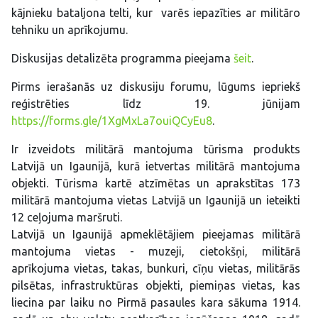
kājnieku bataljona telti, kur varēs iepazīties ar militāro
tehniku un aprīkojumu.
Diskusijas detalizēta programma pieejama
šeit
.
Pirms ierašanās uz diskusiju forumu, lūgums iepriekš
reģistrēties līdz 19. jūnijam
https://forms.gle/1XgMxLa7ouiQCyEu8
.
Ir izveidots militārā mantojuma tūrisma produkts
Latvijā un Igaunijā, kurā ietvertas militārā mantojuma
objekti. Tūrisma kartē atzīmētas un aprakstītas 173
militārā mantojuma vietas Latvijā un Igaunijā un ieteikti
12 ceļojuma maršruti.
Latvijā un Igaunijā apmeklētājiem pieejamas militārā
mantojuma vietas - muzeji, cietokšņi, militārā
aprīkojuma vietas, takas, bunkuri, cīņu vietas, militārās
pilsētas, infrastruktūras objekti, piemiņas vietas, kas
liecina par laiku no Pirmā pasaules kara sākuma 1914.