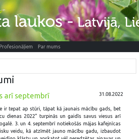
Profesionāļiem
Par mums
umi
31.08.2022
s arī septembrī
 ir tepat ap stūri, tāpat kā jaunais mācību gads, bet
cu dienas 2022” turpinās un gaidīs savus viesus arī
ogalē. 3. un 4. septembrī notiekošās mājas kafejnīcas
lisku veidu, kā atzīmēt jauno mācību gadu, izbaudot
eidīgo klāstu un apskatot vēl neredzētas ainavas un