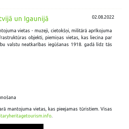
02.08.2022
vijā un Igaunijā
tojuma vietas - muzeji, cietokšņi, militārā aprīkojuma
nfrastruktūras objekti, piemiņas vietas, kas liecina par
u valstu neatkarības iegūšanas 1918. gadā līdz tās
i
aunošana
arā mantojuma vietas, kas pieejamas tūristiem. Visas
litaryheritagetourism.info
.