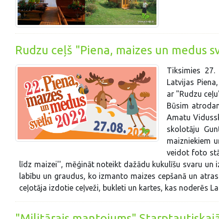
Rudzu ceļš "Piena, maizes un medus s
Tiksimies 27.
Latvijas Piena
ar "Rudzu ceļu
Būsim atrodam
Amatu Vidussko
skolotāju Gun
maizniekiem un
veidot foto st
līdz maizei'', mēģināt noteikt dažādu kukulīšu svaru un i
labību un graudus, ko izmanto maizes cepšanā un atrast
ceļotāja izdotie ceļveži, bukleti un kartes, kas noderēs L
"Militārais mantojums" Starptautiskajā