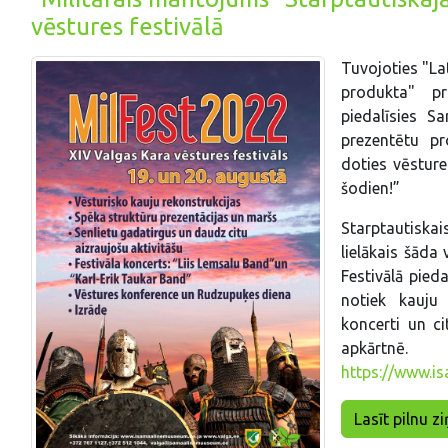
vēstures festivālā
Tuvojoties "La
produkta" p
piedalīsies Sa
prezentētu pr
doties vēsture
šodien!”
Starptautiskais
lielākais šāda
Festivālā pied
notiek kauju 
koncerti un ci
apkārtn
https://www.i
Lasīt pilnu zi