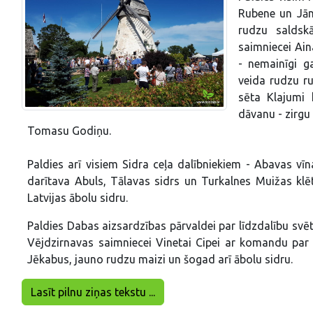
Rubene un Jān
rudzu saldsk
saimniecei Ain
- nemainīgi g
veida rudzu ru
sēta Klajumi 
dāvanu - zirgu
Tomasu Godiņu.
Paldies arī visiem Sidra ceļa dalībniekiem - Abavas vī
darītava Abuls, Tālavas sidrs un Turkalnes Muižas klēt
Latvijas ābolu sidru.
Paldies Dabas aizsardzības pārvaldei par līdzdalību svē
Vējdzirnavas saimniecei Vinetai Cipei ar komandu par 
Jēkabus, jauno rudzu maizi un šogad arī ābolu sidru.
Lasīt pilnu ziņas tekstu ...