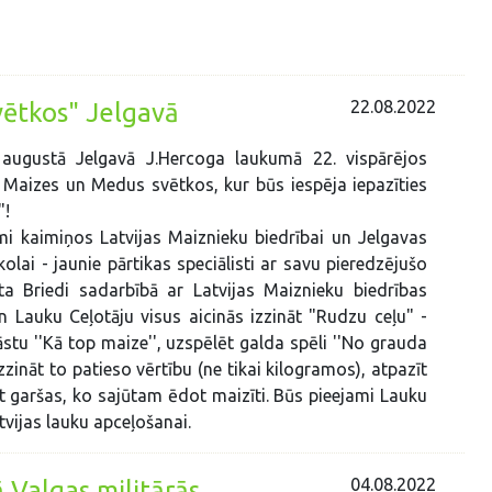
22.08.2022
vētkos" Jelgavā
 augustā Jelgavā J.Hercoga laukumā 22. vispārējos
, Maizes un Medus svētkos, kur būs iespēja iepazīties
"!
i kaimiņos Latvijas Maiznieku biedrībai un Jelgavas
lai - jaunie pārtikas speciālisti ar savu pieredzējušo
ta Briedi sadarbībā ar Latvijas Maiznieku biedrības
 Lauku Ceļotāju visus aicinās izzināt "Rudzu ceļu" -
āstu ''Kā top maize'', uzspēlēt galda spēli ''No grauda
zzināt to patieso vērtību (ne tikai kilogramos), atpazīt
 garšas, ko sajūtam ēdot maizīti. Būs pieejami Lauku
atvijas lauku apceļošanai.
04.08.2022
 Valgas militārās