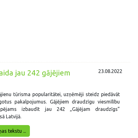
23.08.2022
gaida jau 242 gājējiem
jienu tūrisma popularitātei, uzņēmēji steidz piedāvāt
āgotus pakalpojumus. Gājējiem draudzīgu viesmīlību
spējams izbaudīt jau 242 „Gājējam draudzīgs”
ā Latvijā.
ņas tekstu ...