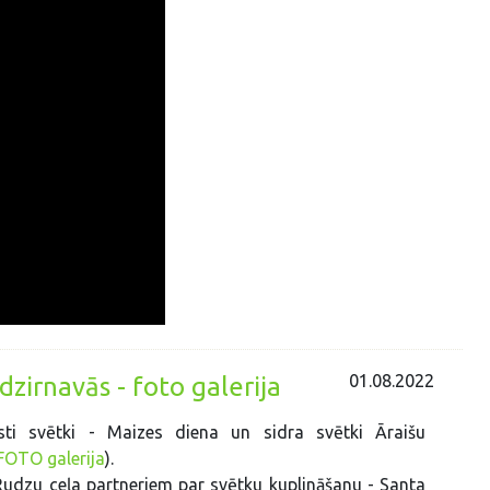
01.08.2022
dzirnavās - foto galerija
isti svētki - Maizes diena un sidra svētki Āraišu
FOTO galerija
).
Rudzu ceļa partneriem par svētku kuplināšanu - Santa