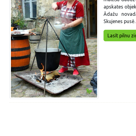
apskates objek
Ādažu novadā
Skujenes pusē.
Lasīt pilnu zi