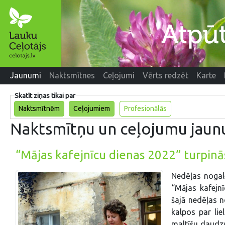
Jaunumi
Naktsmītnes
Ceļojumi
Vērts redzēt
Karte
Skatīt ziņas tikai par
Naktsmītnēm
Ceļojumiem
Profesionālās
Naktsmītņu un ceļojumu jaun
“Mājas kafejnīcu dienas 2022” turpinā
Nedēļas nogale
“Mājas kafejnī
šajā nedēļas n
kalpos par lie
maltīšu daudzv