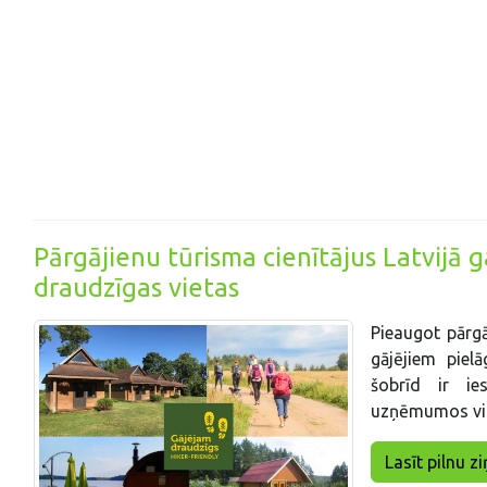
Pārgājienu tūrisma cienītājus Latvijā 
draudzīgas vietas
Pieaugot pārgā
gājējiem piel
šobrīd ir ie
uzņēmumos vis
Lasīt pilnu zi