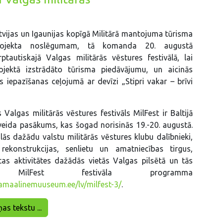
tvijas un Igaunijas kopīgā Militārā mantojuma tūrisma
rojekta noslēgumam, tā komanda 20. augustā
rptautiskajā Valgas militārās vēstures festivālā, lai
ojektā izstrādāto tūrisma piedāvājumu, un aicinās
s iepazīšanas ceļojumā ar devīzi „Stipri vakar – brīvi
 Valgas militārās vēstures festivāls MilFest ir Baltijā
 veida pasākums, kas šogad norisinās 19.-20. augustā.
alās dažādu valstu militārās vēstures klubu dalībnieki,
rekonstrukcijas, senlietu un amatniecības tirgus,
tas aktivitātes dažādās vietās Valgas pilsētā un tās
ē. MilFest festivāla programma
samaalinemuuseum.ee/lv/milfest-3/
.
ņas tekstu ...