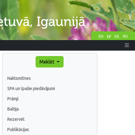
EN
LV
DE
RU
Meklēt
Naktsmītnes
SPA un īpašie piedāvājumi
Prāmji
Baltija
Rezervēt
Publikācijas