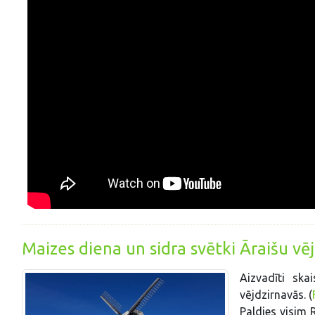
Maizes diena un sidra svētki Āraišu vēj
Aizvadīti ska
vējdzirnavās. (
Paldies visim 