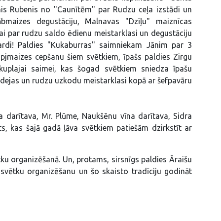
is Rubenis no "Caunītēm" par Rudzu ceļa izstādi un
ābmaizes degustāciju, Malnavas "Dzīļu" maiznīcas
ai par rudzu saldo ēdienu meistarklasi un degustāciju
ardi! Paldies "Kukaburras" saimniekam Jānim par 3
pjmaizes cepšanu šiem svētkiem, īpašs paldies Zirgu
kuplajai saimei, kas šogad svētkiem sniedza īpašu
 dejas un rudzu uzkodu meistarklasi kopā ar šefpavāru
na darītava, Mr. Plūme, Naukšēnu vīna darītava, Sidra
s, kas šajā gadā ļāva svētkiem patiešām dzirkstīt ar
tku organizēšanā. Un, protams, sirsnīgs paldies Āraišu
svētku organizēšanu un šo skaisto tradīciju godināt