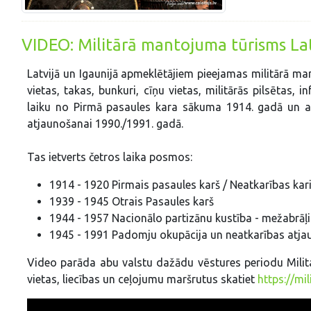
VIDEO: Militārā mantojuma tūrisms Lat
Latvijā un Igaunijā apmeklētājiem pieejamas militārā man
vietas, takas, bunkuri, cīņu vietas, militārās pilsētas, i
laiku no Pirmā pasaules kara sākuma 1914. gadā un ab
atjaunošanai 1990./1991. gadā.
Tas ietverts četros laika posmos:
1914 - 1920 Pirmais pasaules karš / Neatkarības kar
1939 - 1945 Otrais Pasaules karš
1944 - 1957 Nacionālo partizānu kustība - mežabrāļi
1945 - 1991 Padomju okupācija un neatkarības atj
Video parāda abu valstu dažādu vēstures periodu Milit
vietas, liecības un ceļojumu maršrutus skatiet
https://mi