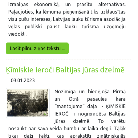
izmaiņas ekonomikā, un prasītu alternatīvas.
Paļaujoties, ka lēmuma pieņemšanā tiks uzklausītas
visu pušu intereses, Latvijas lauku tūrisma asociācija
vēlas publiski paust lauku tūrisma uzņēmēju
viedokli.
Lasīt pilnu ziņas tekstu ...
Ķīmiskie ieroči Baltijas jūras dzelmē
03.01.2023
Nozīmīga un biedējoša Pirmā
un Otrā pasaules kara
“mantojuma” daļa - ĶĪMISKIE
IEROČI ir nogremdēta Baltijas
jūras dzelmē. To varētu
nosaukt par sava veida bumbu ar laika degli. Tālāk
tikai daži fakti, kas aprakstīti zinātniskajās