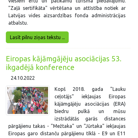
viesiem ērtu un patīkamu tūrisma piedāvājumu.
"Zaļā sertifikāta" vērtēšana un attīstība notiek ar
Latvijas vides aizsardzības fonda administrācijas
atbalstu.
Lasīt pilnu ziņas tekstu ...
Eiropas kājāmgājēju asociācijas 53.
ikgadējā konference
24.10.2022
Kopš 2018. gada "Lauku
ceļotājs" iekļaujas Eiropas
kājāmgājēju asociācijas (ERA)
biedru pulkā un mūsu
izstrādātās garās distances
pārgājienu takas - "Mežtaka" un "Jūrtaka" iekļaujas
Eiropas garo distanču pārgājienu tīklā - E9 un E11