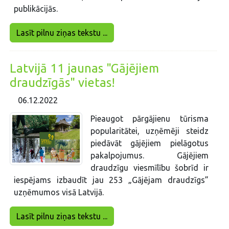
publikācijās.
Lasīt pilnu ziņas tekstu ...
Latvijā 11 jaunas "Gājējiem
draudzīgās" vietas!
06.12.2022
Pieaugot pārgājienu tūrisma
popularitātei, uzņēmēji steidz
piedāvāt gājējiem pielāgotus
pakalpojumus. Gājējiem
draudzīgu viesmīlību šobrīd ir
iespējams izbaudīt jau 253 „Gājējam draudzīgs”
uzņēmumos visā Latvijā.
Lasīt pilnu ziņas tekstu ...