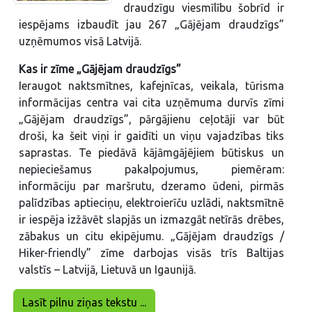
draudzīgu viesmīlību šobrīd ir
iespējams izbaudīt jau 267 „Gājējam draudzīgs”
uzņēmumos visā Latvijā.
Kas ir zīme „Gājējam draudzīgs”
Ieraugot naktsmītnes, kafejnīcas, veikala, tūrisma
informācijas centra vai cita uzņēmuma durvīs zīmi
„Gājējam draudzīgs”, pārgājienu ceļotāji var būt
droši, ka šeit viņi ir gaidīti un viņu vajadzības tiks
saprastas. Te piedāvā kājāmgājējiem būtiskus un
nepieciešamus pakalpojumus, piemēram:
informāciju par maršrutu, dzeramo ūdeni, pirmās
palīdzības aptieciņu, elektroierīču uzlādi, naktsmītnē
ir iespēja izžāvēt slapjās un izmazgāt netīrās drēbes,
zābakus un citu ekipējumu. „Gājējam draudzīgs /
Hiker-friendly” zīme darbojas visās trīs Baltijas
valstīs – Latvijā, Lietuvā un Igaunijā.
Lasīt pilnu ziņas tekstu ...