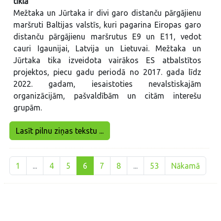
tīklā
Mežtaka un Jūrtaka ir divi garo distanču pārgājienu
maršruti Baltijas valstīs, kuri pagarina Eiropas garo
distanču pārgājienu maršrutus E9 un E11, vedot
cauri Igaunijai, Latvija un Lietuvai. Mežtaka un
Jūrtaka tika izveidota vairākos ES atbalstītos
projektos, piecu gadu periodā no 2017. gada līdz
2022. gadam, iesaistoties nevalstiskajām
organizācijām, pašvaldībām un citām interešu
grupām.
Lasīt pilnu ziņas tekstu ...
1
...
4
5
6
7
8
...
53
Nākamā