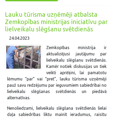
Lauku tūrisma uzņēmēji atbalsta
Zemkopības ministrijas iniciatīvu par
lielveikalu slēgšanu svētdienās
24.04.2023
Zemkopības ministrija ir
aktualizējusi jautājumu par
lielveikalu slēgšanu svētdienās.
Kamēr notiek diskusijas un tiek
veikti aprēķini, lai pamatotu
lēmumu “par” vai “pret”, lauku tūrisma uzņēmēji
pauž savu redzējumu par ieguvumiem sabiedrībai no
lielveikalu slēgšanas svētdienās un piedāvā
alternatīvas.
Nenoliedzami, lielveikalu slēgšana svētdienās lielai
daļa sabiedrības liktu mainīt ieradumus, raisītu