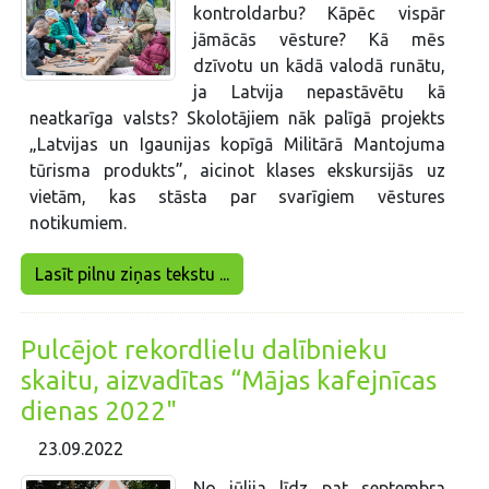
kontroldarbu? Kāpēc vispār
jāmācās vēsture? Kā mēs
dzīvotu un kādā valodā runātu,
ja Latvija nepastāvētu kā
neatkarīga valsts? Skolotājiem nāk palīgā projekts
„Latvijas un Igaunijas kopīgā Militārā Mantojuma
tūrisma produkts”, aicinot klases ekskursijās uz
vietām, kas stāsta par svarīgiem vēstures
notikumiem.
Lasīt pilnu ziņas tekstu ...
Pulcējot rekordlielu dalībnieku
skaitu, aizvadītas “Mājas kafejnīcas
dienas 2022"
23.09.2022
No jūlija līdz pat septembra