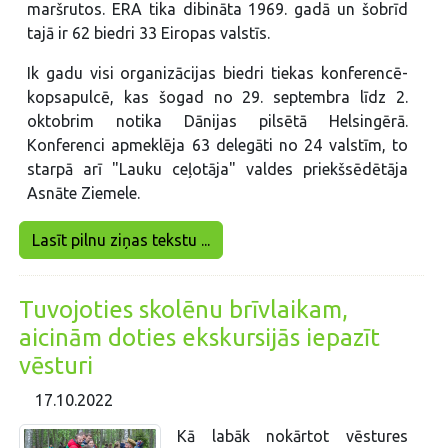
maršrutos. ERA tika dibināta 1969. gadā un šobrīd
tajā ir 62 biedri 33 Eiropas valstīs.
Ik gadu visi organizācijas biedri tiekas konferencē-
kopsapulcē, kas šogad no 29. septembra līdz 2.
oktobrim notika Dānijas pilsētā Helsingērā.
Konferenci apmeklēja 63 delegāti no 24 valstīm, to
starpā arī "Lauku ceļotāja" valdes priekšsēdētāja
Asnāte Ziemele.
Lasīt pilnu ziņas tekstu ...
Tuvojoties skolēnu brīvlaikam,
aicinām doties ekskursijās iepazīt
vēsturi
17.10.2022
Kā labāk nokārtot vēstures