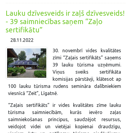
Lauku dzīvesveids ir zaļš dzīvesveids!
- 39 saimniecības saņem “Zaļo
sertifikātu”
28.11.2022
30. novembrī vides kvalitātes
zīmi “Zaļais sertifikāts” saņems
39 lauku tūrisma uzņēmumi.
Viņus sveiks sertifikāta
komisijas pārstāvji, klātesot ap
100 lauku tūrisma rudens semināra dalībniekiem
viesnīcā “Zeit”, Līgatnē.
“Zaļais sertifikāts” ir vides kvalitātes zīme lauku
tūrisma saimniecībām, kurās ievēro zaļas
saimniekošanas principus, saudzējot resursus,
veidojot videi un vietējai kopienai draudzīgu,