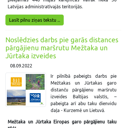
Latvijas administratīvajās teritorijās.
Lasīt pilnu ziņas tekstu ...
Noslēdzies darbs pie garās distances
pārgājienu maršrutu Mežtaka un
Jūrtaka izveides
08.09.2022
Ir pilnībā pabeigts darbs pie
Mežtakas un Jūrtakas garo
distanču pārgājienu maršrutu
izveides Baltijas valstīs, –
pabeigta arī abu taku dienvidu
daļa - Kurzemē un Lietuvā.
Mežtaka un Jūrtaka Eiropas garo pārgājienu taku