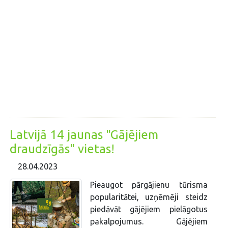
Latvijā 14 jaunas "Gājējiem
draudzīgās" vietas!
28.04.2023
Pieaugot pārgājienu tūrisma
popularitātei, uzņēmēji steidz
piedāvāt gājējiem pielāgotus
pakalpojumus. Gājējiem