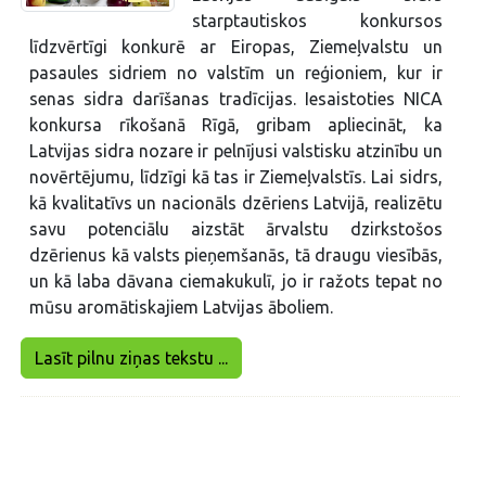
starptautiskos konkursos
līdzvērtīgi konkurē ar Eiropas, Ziemeļvalstu un
pasaules sidriem no valstīm un reģioniem, kur ir
senas sidra darīšanas tradīcijas. Iesaistoties NICA
konkursa rīkošanā Rīgā, gribam apliecināt, ka
Latvijas sidra nozare ir pelnījusi valstisku atzinību un
novērtējumu, līdzīgi kā tas ir Ziemeļvalstīs. Lai sidrs,
kā kvalitatīvs un nacionāls dzēriens Latvijā, realizētu
savu potenciālu aizstāt ārvalstu dzirkstošos
dzērienus kā valsts pieņemšanās, tā draugu viesībās,
un kā laba dāvana ciemakukulī, jo ir ražots tepat no
mūsu aromātiskajiem Latvijas āboliem.
Lasīt pilnu ziņas tekstu ...