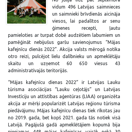
vidum 496 Latvijas saimnieces
un saimnieki brīvdienās aicināja
viesos, lai padalītos ar senu
ģimenes recepti, ļautu
pamieloties ar turpat dobē audzētiem labumiem un
pamēģināt nebijušus garšu savienojumus “Mājas
kafejnīcu dienās 2022”. Akcija valsts mērogā notika
otro reizi, pulcējot lielu dalībnieku un apmeklētāju
skaitu un uzņemot 60 650 viesus 43
administratīvajās teritorijās.
“Mājas kafejnīcu dienas 2022” ir Latvijas Lauku
tūrisma asociācijas “Lauku ceļotājs” un Latvijas
Investīciju un attīstības aģentūras (LIAA) organizēta
akcija ar mērķi popularizēt Latvijas reģionu tūrisma
piedāvājumu. Mājas kafejnīcu dienas tiek rīkotas jau
no 2019. gada, bet kopš 2021. gada tās notiek visā
Latvijā. Pagājušā gadā apmeklētājiem kopumā bija
pieejamas 448 mājas kafejnīcas vairāk nekā 30