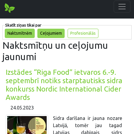
Skatīt ziņas tikai par
Naktsmītnēm
Ceļojumiem
Profesionālās
Naktsmītņu un ceļojumu
jaunumi
Izstādes “Riga Food” ietvaros 6.-9.
septembrī notiks starptautisks sidra
konkurss Nordic International Cider
Awards
24.05.2023
Sidra darīšana ir jauna nozare
Latvijā, tomēr jau tagad
Latvijas dabīgais sidrs