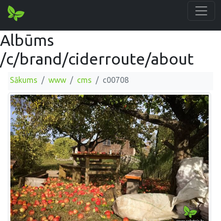
Albūms
/c/brand/ciderroute/about
Sākums
www
cms
c00708