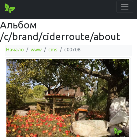
Альбом
/c/brand/ciderroute/about
Начало
www
cms
c00708