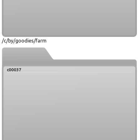
/c/by/goodies/farm
c00037