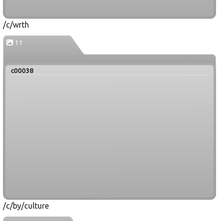
/c/wrth
11
c00038
/c/by/culture