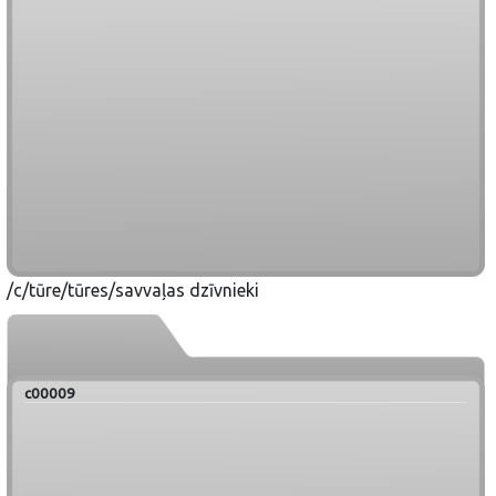
/c/tūre/tūres/savvaļas dzīvnieki
c00009