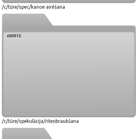
/c/tūre/spec/kanoe airēšana
c00012
/c/tūre/spekulācija/riteņbraukšana