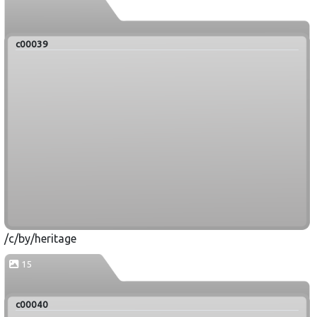
c00039
/c/by/heritage
15
c00040