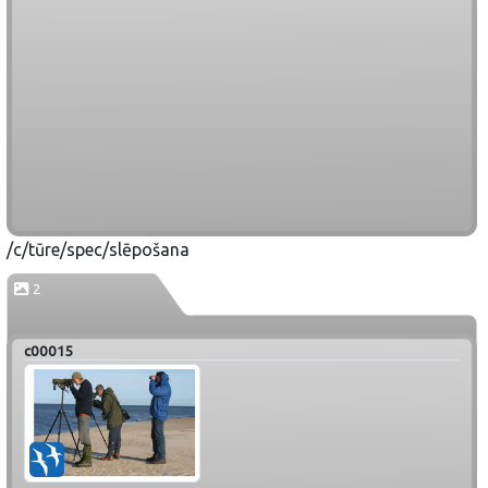
/c/tūre/spec/slēpošana
2
c00015