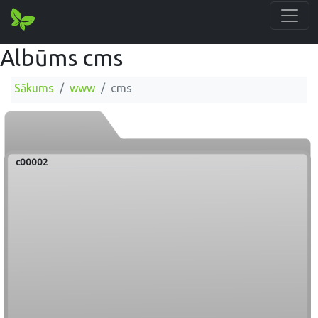
Albūms cms
Sākums
www
cms
c00002