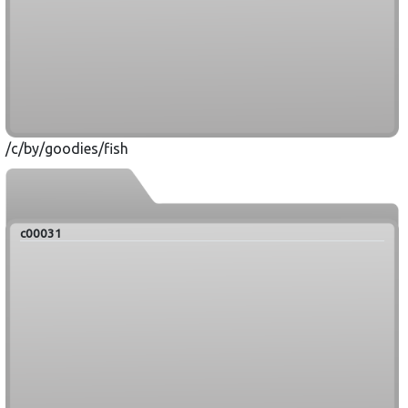
/c/by/goodies/fish
c00031