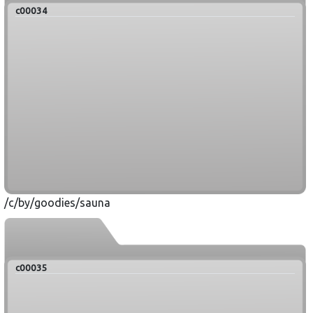
c00034
/c/by/goodies/sauna
c00035