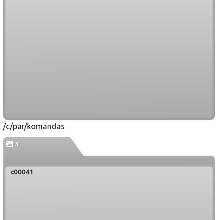
/c/par/komandas
3
c00041