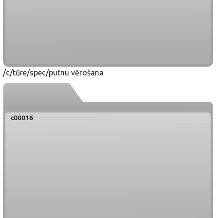
/c/tūre/spec/putnu vērošana
c00016