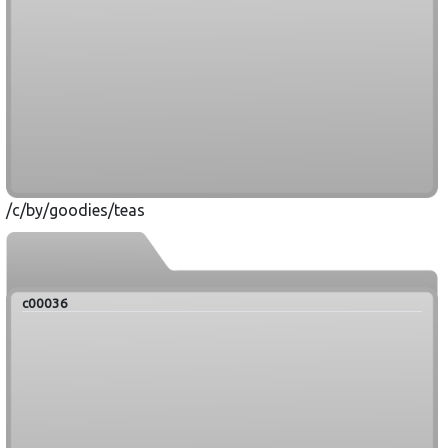
/c/by/goodies/teas
c00036