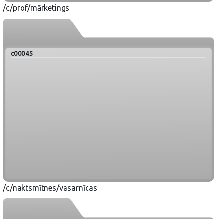
/c/prof/mārketings
c00045
/c/naktsmītnes/vasarnīcas