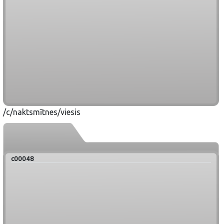
/c/naktsmītnes/viesis
c00048