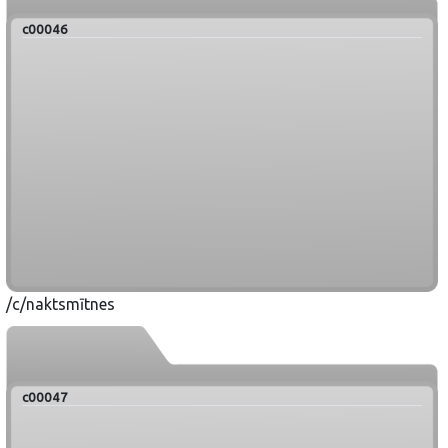
c00046
/c/naktsmītnes
c00047