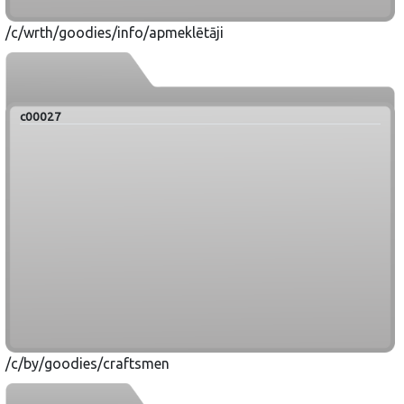
/c/wrth/goodies/info/apmeklētāji
c00027
/c/by/goodies/craftsmen