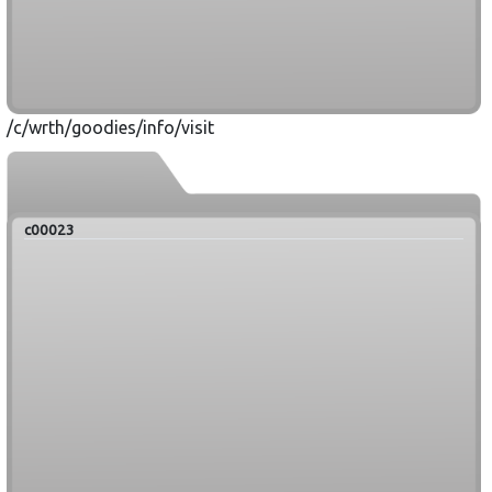
/c/wrth/goodies/info/visit
c00023