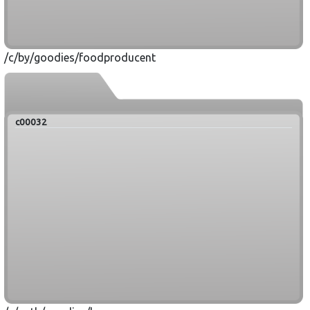
/c/by/goodies/foodproducent
c00032