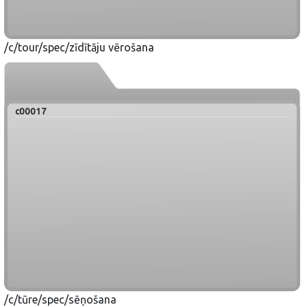
/c/tour/spec/zīdītāju vērošana
c00017
/c/tūre/spec/sēņošana