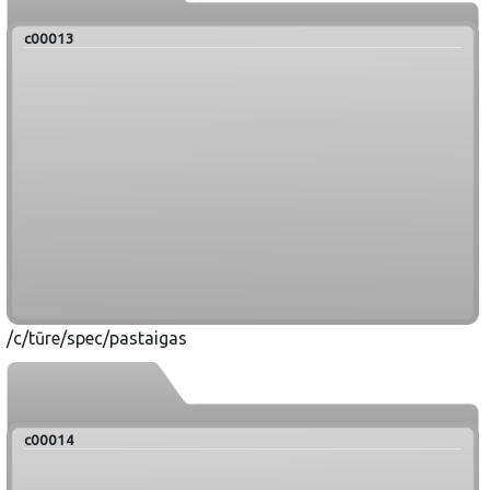
c00013
/c/tūre/spec/pastaigas
c00014