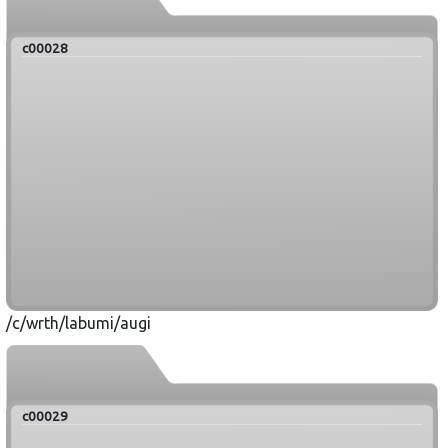
c00028
/c/wrth/labumi/augi
c00029