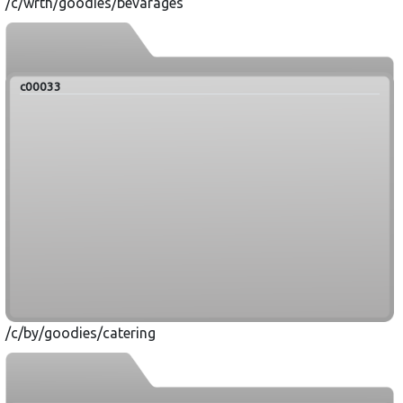
/c/wrth/goodies/bevarages
c00033
/c/by/goodies/catering