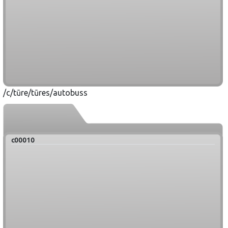
/c/tūre/tūres/autobuss
c00010