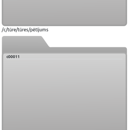
/c/tūre/tūres/pētījums
c00011