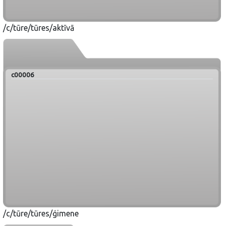
/c/tūre/tūres/aktīvā
c00006
/c/tūre/tūres/ģimene