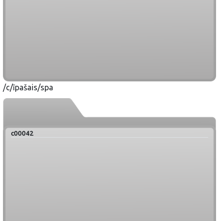
/c/īpašais/spa
c00042