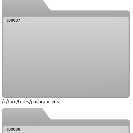
c00007
/c/tūre/tūres/pašbrauciens
c00008