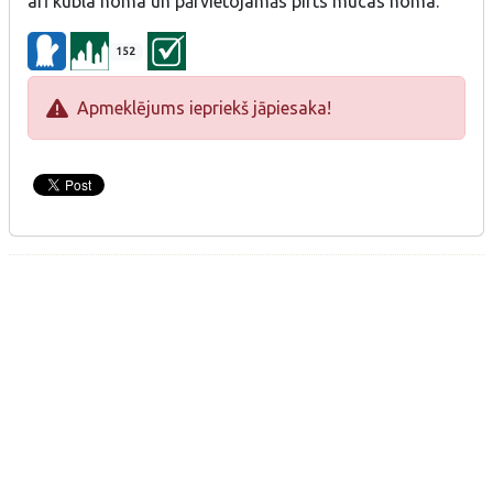
arī kubla noma un pārvietojamās pirts mucas noma.
152
Apmeklējums iepriekš jāpiesaka!