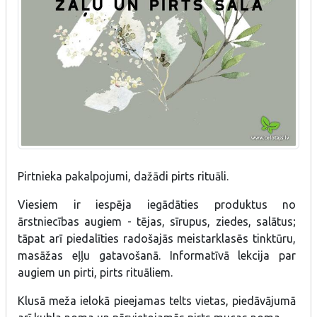
Pirtnieka pakalpojumi, dažādi pirts rituāli.
Viesiem ir iespēja iegādāties produktus no
ārstniecības augiem - tējas, sīrupus, ziedes, salātus;
tāpat arī piedalīties radošajās meistarklasēs tinktūru,
masāžas eļļu gatavošanā. Informatīvā lekcija par
augiem un pirti, pirts rituāliem.
Klusā meža ielokā pieejamas telts vietas, piedāvājumā