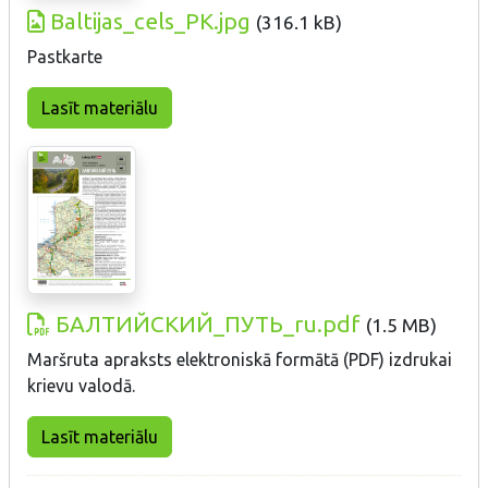
Baltijas_cels_PK.jpg
(
316.1 kB
)
Pastkarte
Lasīt materiālu
БАЛТИЙСКИЙ_ПУТЬ_ru.pdf
(
1.5 MB
)
Maršruta apraksts elektroniskā formātā (PDF) izdrukai
krievu valodā.
Lasīt materiālu