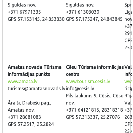
Siguldas nov.
Siguldas nov.
Spri
+371 67971335
+371 61303030
Līga
GPS 57.153145, 24.853830
GPS 57.175247, 24.843845
nov.
+37
291
GPS
25.
Amatas novada Tūrisma
Cēsu Tūrisma informācijas
Val
informācijas punkts
centrs
inf
www.amata.lv
www.tourism.cesis.lv
www.
turisms@amatasnovads.lv
info@cesis.lv
tic
Pils laukums 9, Cēsis, Cēsu
Rīga
Āraiši, Drabešu pag.,
nov.
Val
Amatas nov.
+371 64121815, 28318318
+37
+371 28681083
GPS 57.313337, 25.27076
263
GPS 57.2517, 25.2824
GPS
25.