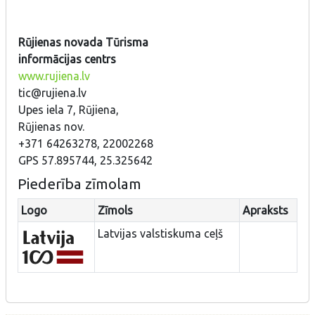
Rūjienas novada Tūrisma
informācijas centrs
www.rujiena.lv
tic@rujiena.lv
Upes iela 7, Rūjiena,
Rūjienas nov.
+371 64263278, 22002268
GPS 57.895744, 25.325642
Piederība zīmolam
Logo
Zīmols
Apraksts
Latvijas valstiskuma ceļš