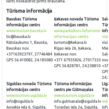
vērts noskaidrot pirms brauciena.
Tūrisma informā
cija
Bauskas Tūrisma
Ķekavas novada Tūrisma
Sal
informācijas centrs
informācijas centrs
Tūr
www.tourism.bauska.lv
www.parkulturu.lv/turisma-
inf
tic@bauska.lv
informacijas-centrs
visi
Rātslaukums 1, Bauska,
turisms@kekava.lv
visi
Bauskas nov.
Rīgas iela 26, Ķekava,
Mier
+37163923797, 27746484
Ķekavas nov.
Sala
GPS 56.410082, 24.185080
+371 67935826, 27017333
nov.
GPS 56.828781, 24.238810
+37
GPS
24.
Siguldas novada Tūrisma
Tūrisma informācijas
Līg
informācijas centrs
centrs pie Gūtmaņalas
Tūr
www.tourism.sigulda.lv
www.tourism.sigulda.lv
inf
info@sigulda.lv
info.gutmanala@sigulda.lv
www.
Ausekļa iela 6, Sigulda,
Turaidas iela 2a, Sigulda,
info