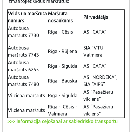
izmantojiet šādus maršrutus:
Veids un maršruta
Maršruta
Pārvadātājs
numurs
nosaukums
Autobusa
Rīga - Cēsis
AS "CATA"
maršruts 7730
Autobusa
SIA "VTU
Rīga - Rūjiena
maršruts 7743
Valmiera"
Autobusa
Rīga - Sigulda
AS "CATA"
maršruts 6255
Autobusa
AS "NORDEKA",
Rīga - Bauska
maršruts 7480
SIA “AIPS”
AS “Pasažieru
Vilciena maršruts
Rīga - Sigulda
vilciens”
Rīga - Cēsis -
AS “Pasažieru
Vilciena maršruts
Valmiera
vilciens”
>>> Informācija ceļošanai ar sabiedrisko transportu