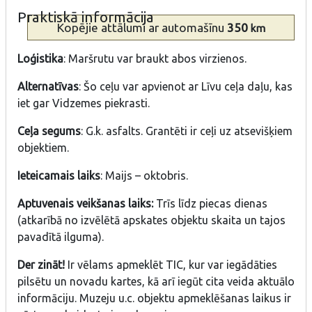
Praktiskā informācija
Kopējie attālumi
ar automašīnu
350
km
Loģistika
: Maršrutu var braukt abos virzienos.
Alternatīvas
: Šo ceļu var apvienot ar Līvu ceļa daļu, kas
iet gar Vidzemes piekrasti.
Ceļa segums
: G.k. asfalts. Grantēti ir ceļi uz atsevišķiem
objektiem.
Ieteicamais laiks
: Maijs – oktobris.
Aptuvenais veikšanas laiks:
Trīs līdz piecas dienas
(atkarībā no izvēlētā apskates objektu skaita un tajos
pavadītā ilguma).
Der zināt!
Ir vēlams apmeklēt TIC, kur var iegādāties
pilsētu un novadu kartes, kā arī iegūt cita veida aktuālo
informāciju. Muzeju u.c. objektu apmeklēšanas laikus ir