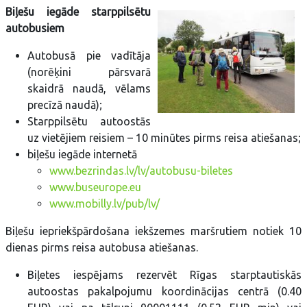
Biļešu iegāde starppilsētu
autobusiem
Autobusā pie vadītāja
(norēķini pārsvarā
skaidrā naudā, vēlams
precīzā naudā);
Starppilsētu autoostās
uz vietējiem reisiem – 10 minūtes pirms reisa atiešanas;
biļešu iegāde internetā
www.bezrindas.lv/lv/autobusu-biletes
www.buseurope.eu
www.mobilly.lv/pub/lv/
Biļešu iepriekšpārdošana iekšzemes maršrutiem notiek 10
dienas pirms reisa autobusa atiešanas.
Biļetes iespējams rezervēt Rīgas starptautiskās
autoostas pakalpojumu koordinācijas centrā (0.40