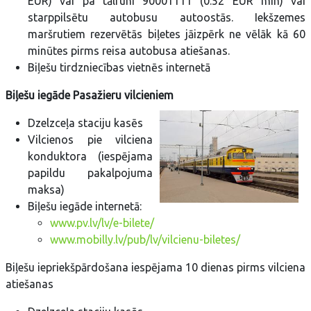
EUR) vai pa tālruni 90001111 (0.52 EUR min) vai
starppilsētu autobusu autoostās. Iekšzemes
maršrutiem rezervētās biļetes jāizpērk ne vēlāk kā 60
minūtes pirms reisa autobusa atiešanas.
Biļešu tirdzniecības vietnēs internetā
Biļešu iegāde Pasažieru vilcieniem
Dzelzceļa staciju kasēs
Vilcienos pie vilciena
konduktora (iespējama
papildu pakalpojuma
maksa)
Biļešu iegāde internetā:
www.pv.lv/lv/e-bilete/
www.mobilly.lv/pub/lv/vilcienu-biletes/
Biļešu iepriekšpārdošana iespējama 10 dienas pirms vilciena
atiešanas