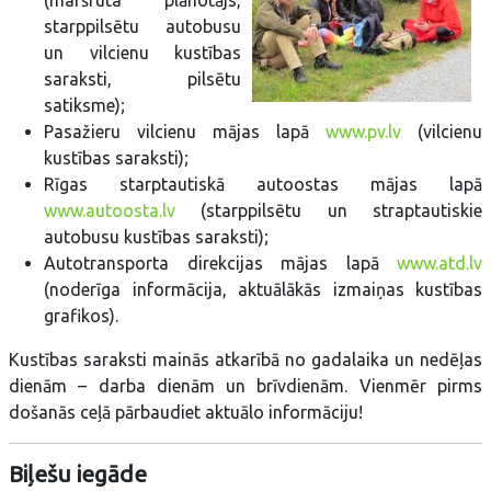
(maršruta plānotājs,
starppilsētu autobusu
un vilcienu kustības
saraksti, pilsētu
satiksme);
Pasažieru vilcienu mājas lapā
www.pv.lv
(vilcienu
kustības saraksti);
Rīgas starptautiskā autoostas mājas lapā
www.autoosta.lv
(starppilsētu un straptautiskie
autobusu kustības saraksti);
Autotransporta direkcijas mājas lapā
www.atd.lv
(noderīga informācija, aktuālākās izmaiņas kustības
grafikos).
Kustības saraksti mainās atkarībā no gadalaika un nedēļas
dienām – darba dienām un brīvdienām. Vienmēr pirms
došanās ceļā pārbaudiet aktuālo informāciju!
Biļešu iegāde