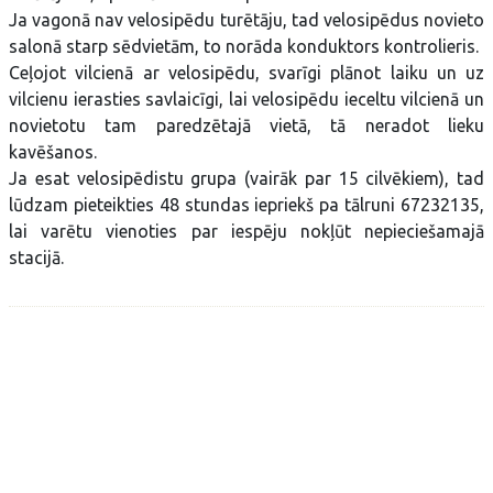
Ja vagonā nav velosipēdu turētāju, tad velosipēdus novieto
salonā starp sēdvietām, to norāda konduktors kontrolieris.
Ceļojot vilcienā ar velosipēdu, svarīgi plānot laiku un uz
vilcienu ierasties savlaicīgi, lai velosipēdu ieceltu vilcienā un
novietotu tam paredzētajā vietā, tā neradot lieku
kavēšanos.
Ja esat velosipēdistu grupa (vairāk par 15 cilvēkiem), tad
lūdzam pieteikties 48 stundas iepriekš pa tālruni 67232135,
lai varētu vienoties par iespēju nokļūt nepieciešamajā
stacijā.