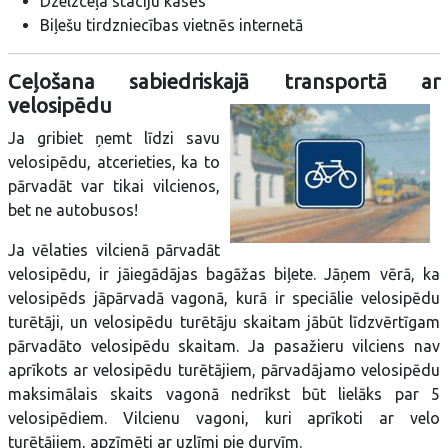
Dzelzceļa staciju kasēs
Biļešu tirdzniecības vietnēs internetā
Ceļošana sabiedriskajā transportā ar
velosipēdu
Ja gribiet ņemt līdzi savu
velosipēdu, atcerieties, ka to
pārvadāt var tikai vilcienos,
bet ne autobusos!
Ja vēlaties vilcienā pārvadāt
velosipēdu, ir jāiegādājas bagāžas biļete. Jāņem vērā, ka
velosipēds jāpārvadā vagonā, kurā ir speciālie velosipēdu
turētāji, un velosipēdu turētāju skaitam jābūt līdzvērtīgam
pārvadāto velosipēdu skaitam. Ja pasažieru vilciens nav
aprīkots ar velosipēdu turētājiem, pārvadājamo velosipēdu
maksimālais skaits vagonā nedrīkst būt lielāks par 5
velosipēdiem. Vilcienu vagoni, kuri aprīkoti ar velo
turētājiem, apzīmēti ar uzlīmi pie durvīm.