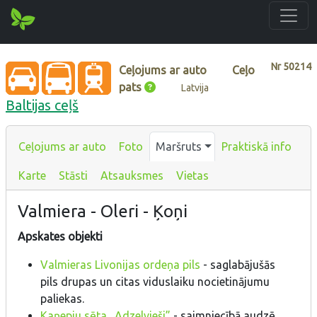
Nr
50214
Ceļojums ar auto
Ceļo
pats
Latvija
Baltijas ceļš
Ceļojums ar auto
Foto
Maršruts
Praktiskā info
Karte
Stāsti
Atsauksmes
Vietas
Valmiera - Oleri - Ķoņi
Apskates objekti
Valmieras Livonijas ordeņa pils
- saglabājušās
pils drupas un citas viduslaiku nocietinājumu
paliekas.
Kaņepju sēta „Adzelvieši”
- saimniecībā audzē