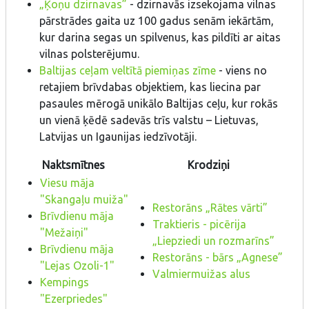
„Ķoņu dzirnavas”
- dzirnavās izsekojama vilnas
pārstrādes gaita uz 100 gadus senām iekārtām,
kur darina segas un spilvenus, kas pildīti ar aitas
vilnas polsterējumu.
Baltijas ceļam veltītā piemiņas zīme
- viens no
retajiem brīvdabas objektiem, kas liecina par
pasaules mērogā unikālo Baltijas ceļu, kur rokās
un vienā ķēdē sadevās trīs valstu – Lietuvas,
Latvijas un Igaunijas iedzīvotāji.
Naktsmītnes
Krodziņi
Viesu māja
"Skangaļu muiža"
Restorāns „Rātes vārti”
Brīvdienu māja
Traktieris - picērija
"Mežaiņi"
„Liepziedi un rozmarīns”
Brīvdienu māja
Restorāns - bārs „Agnese”
"Lejas Ozoli-1"
Valmiermuižas alus
Kempings
"Ezerpriedes"