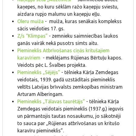
kaņepes, no kuru sēklām ražo kaņepju sviestu,
aizdara rupjo malumu un kaņepju eļļu.
Oleru muiža
- muiža, kuras senākais komplekss
sācis veidoties 17. gs.
Z/s “Klimpas”
- zemnieku saimniecības laukos
ganās vairāk nekā pusotrs simts aitu.
Piemineklis Atbrīvošanas cīņās kritušajiem
karavīriem
- meklējams Rūjienas Bērtuļu kapos.
Veidots pēc L. Švalbes projekta.
Piemineklis „Sējējs”
- tēlnieka Kārļa Zemdegas
veidotais, 1939. gadā uzstādītais piemineklis
veltīts Latvijas brīvvalsts zemkopības ministram
Arturam Alberingam.
Piemineklis „Tālavas taurētājs”
- tēlnieka Kārļa
Zemdegas veidotais piemineklis (1937.g.) ieguvis
un pārmantojis tautas nosaukumu, jo sākotnēji
to sauca par „Rūjienas atbrīvošanas un kritušo
karavīru piemineklis”.