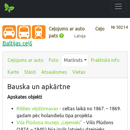
Nr
50214
Ceļojums ar auto
Ceļo
pats
Latvija
Baltijas ceļš
Ceļojums ar auto
Foto
Maršruts
Praktiskā info
Karte
Stāsti
Atsauksmes
Vietas
Bauska un apkārtne
Apskates objekti
Ribbes vējdzirnavas
- celtas laikā no 1867. – 1869.
gadam pēc holandiešu tipa projekta.
Viļa Plūdoņa muzejs „Lejenieki”
- Vilis Plūdons
(1874. – 1940.) bija izcils latviešu dzejnieks,