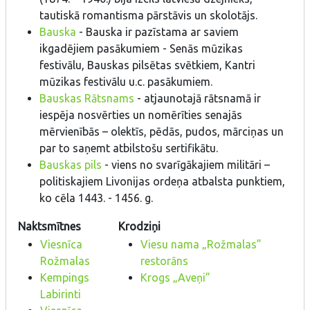
tautiskā romantisma pārstāvis un skolotājs.
Bauska
- Bauska ir pazīstama ar saviem
ikgadējiem pasākumiem - Senās mūzikas
festivālu, Bauskas pilsētas svētkiem, Kantri
mūzikas festivālu u.c. pasākumiem.
Bauskas Rātsnams
- atjaunotajā rātsnamā ir
iespēja nosvērties un nomērīties senajās
mērvienībās – olektīs, pēdās, pudos, mārciņas un
par to saņemt atbilstošu sertifikātu.
Bauskas pils
- viens no svarīgākajiem militāri –
politiskajiem Livonijas ordeņa atbalsta punktiem,
ko cēla 1443. - 1456. g.
Naktsmītnes
Krodziņi
Viesnīca
Viesu nama „Rožmalas”
Rožmalas
restorāns
Kempings
Krogs „Aveņi”
Labirinti