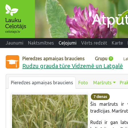
Jaunumi
Naktsmītnes
Ceļojumi
Vērts redzēt
Karte
Pieredzes apmaiņas brauciens
Grupu
La
Rudzu grauda tūre Vidzemē un Latgalē
Pieredzes apmaiņas brauciens
Foto
Maršruts
Prak
7 dienas
Šis maršruts ir 
tradīcijas. Maršru
Rudzi ir gan lat