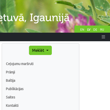
EN
LV
DE
RU
Meklēt
Ceļojumu maršruti
Prāmji
Baltija
Publikācijas
Saites
Kontakti