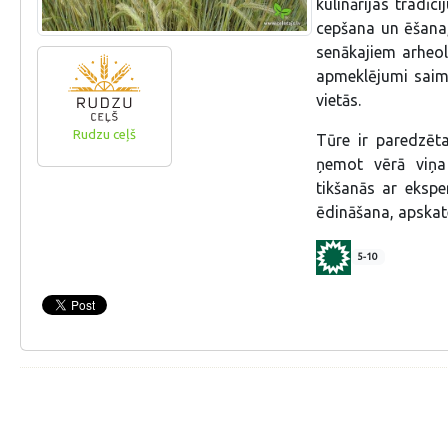
kulinārijas tradīc
cepšana un ēšana,
senākajiem arheol
apmeklējumi saimn
vietās.
Rudzu ceļš
Tūre ir paredzēt
ņemot vērā viņa 
tikšanās ar ekspe
ēdināšana, apskate
5-10