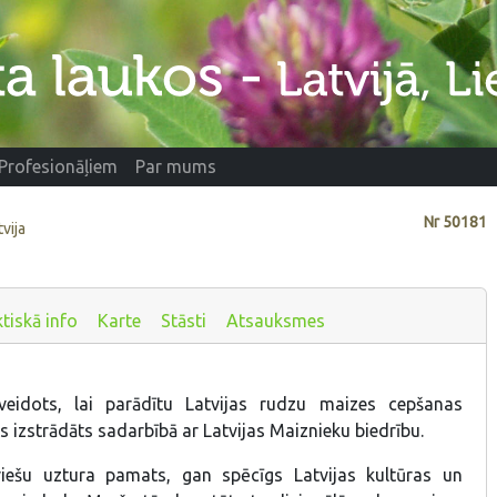
Profesionāļiem
Par mums
Nr
50181
tvija
tiskā info
Karte
Stāsti
Atsauksmes
veidots, lai parādītu Latvijas rudzu maizes cepšanas
ts izstrādāts sadarbībā ar Latvijas Maiznieku biedrību.
viešu uztura pamats, gan spēcīgs Latvijas kultūras un