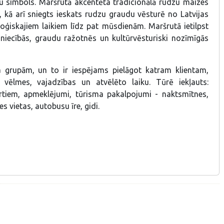
iju simbols. Maršrutā akcentēta tradicionālā rudzu maizes
 kā arī sniegts ieskats rudzu graudu vēsturē no Latvijas
oģiskajiem laikiem līdz pat mūsdienām. Maršrutā ietilpst
iecībās, graudu ražotnēs un kultūrvēsturiski nozīmīgās
a grupām, un to ir iespējams pielāgot katram klientam,
vēlmes, vajadzības un atvēlēto laiku. Tūrē iekļauts:
rtiem, apmeklējumi, tūrisma pakalpojumi - naktsmītnes,
s vietas, autobusu īre, gidi.