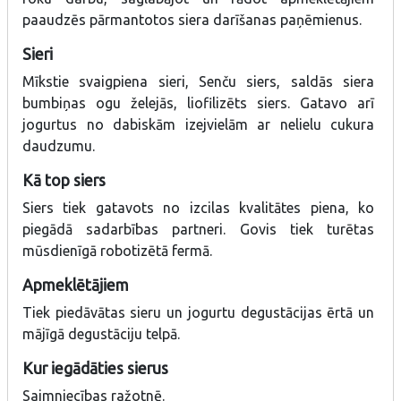
paaudzēs pārmantotos siera darīšanas paņēmienus.
Sieri
Mīkstie svaigpiena sieri, Senču siers, saldās siera
bumbiņas ogu želejās, liofilizēts siers. Gatavo arī
jogurtus no dabiskām izejvielām ar nelielu cukura
daudzumu.
Kā top siers
Siers tiek gatavots no izcilas kvalitātes piena, ko
piegādā sadarbības partneri. Govis tiek turētas
mūsdienīgā robotizētā fermā.
Apmeklētājiem
Tiek piedāvātas sieru un jogurtu degustācijas ērtā un
mājīgā degustāciju telpā.
Kur iegādāties sierus
Saimniecības ražotnē.