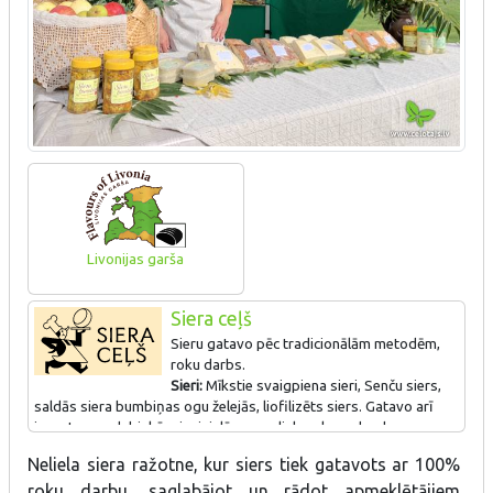
Livonijas garša
Siera ceļš
Sieru gatavo pēc tradicionālām metodēm,
roku darbs.
Sieri:
Mīkstie svaigpiena sieri, Senču siers,
saldās siera bumbiņas ogu želejās, liofilizēts siers. Gatavo arī
jogurtus no dabiskām izejvielām ar nelielu cukura daudzumu.
Neliela siera ražotne, kur siers tiek gatavots ar 100%
roku darbu, saglabājot un rādot apmeklētājiem