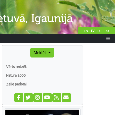
EN
LV
DE
RU
Meklēt
Vērts redzēt
Natura 2000
Zaļie padomi