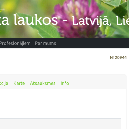
Profesionāļiem
Par mums
Nr
20944
cija
Karte
Atsauksmes
Info