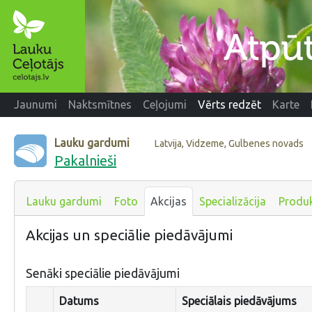
Jaunumi
Naktsmītnes
Ceļojumi
Vērts redzēt
Karte
Lauku gardumi
Latvija, Vidzeme, Gulbenes novads
Pakalnieši
Lauku gardumi
Foto
Akcijas
Specializācija
Produk
Akcijas un speciālie piedāvājumi
Senāki speciālie piedāvājumi
Datums
Speciālais piedāvājums