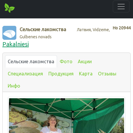
Нo
20944
Сельские лакомства
Латвия, Vidzeme,
Gulbenes novads
Pakalniesi
Сельские лакомства
Фото
Акции
Специализация
Продукция
Карта
Отзывы
Инфо