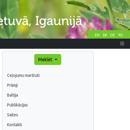
EN
LV
DE
RU
Meklēt
Ceļojumu maršruti
Prāmji
Baltija
Publikācijas
Saites
Kontakti