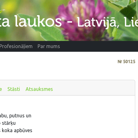
Profesionāļiem
Par mums
Nr
50125
e
Stāsti
Atsauksmes
abu, putnus un
o stārķu
es koka apbūves