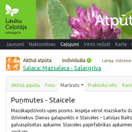
Jaunumi
Naktsmītnes
Ceļojumi
Vērts redzēt
Karte
Aktīvā atpūta
Individuāla
Latvija, Vidzeme
Salaca: Mazsalaca - Salacgrīva
Aktīvā atpūta
Foto
Maršruts
Praktiskā info
Kart
Puņmutes - Staicele
Mazākapdzīvots upes posms. Iespēja vērot mazskartu d
dzīvniekus. Dienas galapunkts ir Staiceles – Latvijas Balt
galvaspilsētas apkaime. Staiceles papīrfabrikas apkaim
apskate.