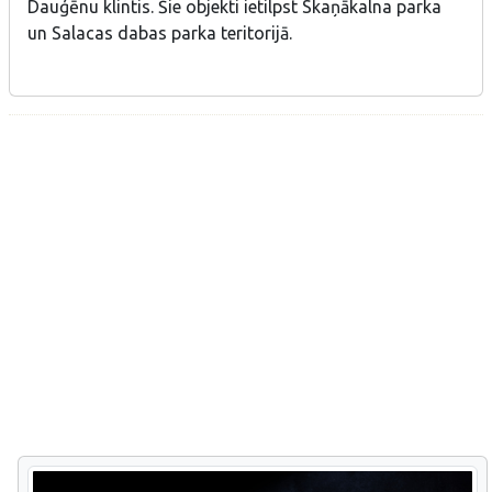
Dauģēnu klintis. Šie objekti ietilpst Skaņākalna parka
un Salacas dabas parka teritorijā.