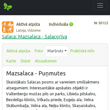
Nr
50125
Aktīvā atpūta
Individuāla
Latvija, Vidzeme
Salaca: Mazsalaca - Salacgrīva
Aktīvā atpūta
Foto
Maršruts
Praktiskā info
Karte
Stāsti
Atsauksmes
Mazsalaca - Puņmutes
Skaistākais Salacas posms ar vareniem smilšakmens
atsegumiem. Interesantākie apskates objekti ir
Valtenberģu muižas pils un parks, Lībiešu pilskalns,
Bezdelīgu klintis, Vilkaču priede, Eņģeļu ala, Velna
Skābumbaļļa, Velna ala, Neļķu klintis, Skaņaiskalns,