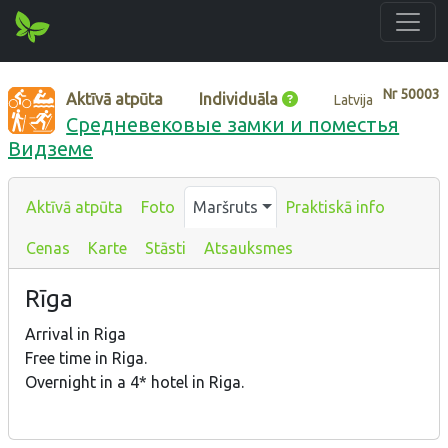
Nr
50003
Aktīvā atpūta
Individuāla
Latvija
Средневековые замки и поместья
Видземе
Aktīvā atpūta
Foto
Maršruts
Praktiskā info
Cenas
Karte
Stāsti
Atsauksmes
Rīga
Arrival in Riga
Free time in Riga.
Overnight in a 4* hotel in Riga.