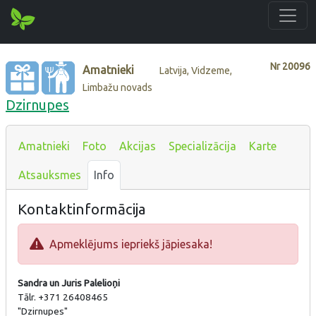
Nr
20096
Amatnieki
Latvija, Vidzeme,
Limbažu novads
Dzirnupes
Amatnieki
Foto
Akcijas
Specializācija
Karte
Atsauksmes
Info
Kontaktinformācija
Apmeklējums iepriekš jāpiesaka!
Sandra un Juris Palelioņi
Tālr. +371 26408465
"Dzirnupes"