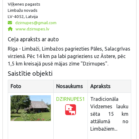
Viļķenes pagasts
Limbažu novads
LV-4052, Latvija
dzirnupes@gmail.com
www.dzirnupes.lv
Ceļa apraksts ar auto
Rīga - Limbaži, Limbažos pagriezties Pāles, Salacgrīvas
virzienā. Pēc 14 km pa labi pagrieziens uz Āstere, pēc
1,5 km kreisajā pusē mājas zīme "Dzirnupes".
Saistītie objekti
Foto
Nosaukums
Apraksts
DZIRNUPES1
Tradicionāla
Vidzemes lauku
sēta 15 km
attālumā no
Limbažiem...