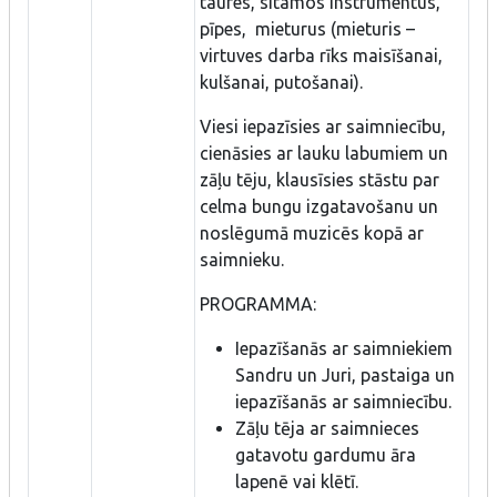
taures, sitamos instrumentus,
pīpes, mieturus (mieturis –
virtuves darba rīks maisīšanai,
kulšanai, putošanai).
Viesi iepazīsies ar saimniecību,
cienāsies ar lauku labumiem un
zāļu tēju, klausīsies stāstu par
celma bungu izgatavošanu un
noslēgumā muzicēs kopā ar
saimnieku.
PROGRAMMA:
Iepazīšanās ar saimniekiem
Sandru un Juri, pastaiga un
iepazīšanās ar saimniecību.
Zāļu tēja ar saimnieces
gatavotu gardumu āra
lapenē vai klētī.