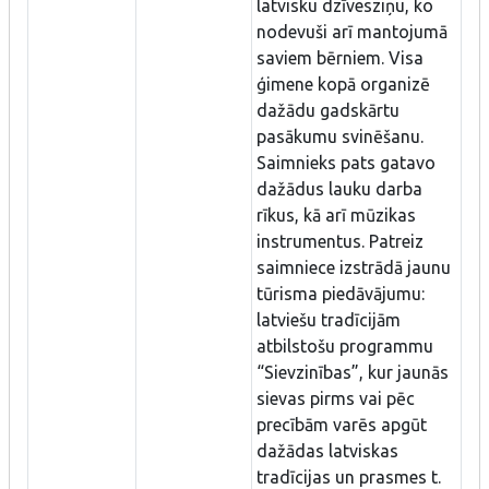
latvisku dzīvesziņu, ko
nodevuši arī mantojumā
saviem bērniem. Visa
ģimene kopā organizē
dažādu gadskārtu
pasākumu svinēšanu.
Saimnieks pats gatavo
dažādus lauku darba
rīkus, kā arī mūzikas
instrumentus. Patreiz
saimniece izstrādā jaunu
tūrisma piedāvājumu:
latviešu tradīcijām
atbilstošu programmu
“Sievzinības”, kur jaunās
sievas pirms vai pēc
precībām varēs apgūt
dažādas latviskas
tradīcijas un prasmes t.