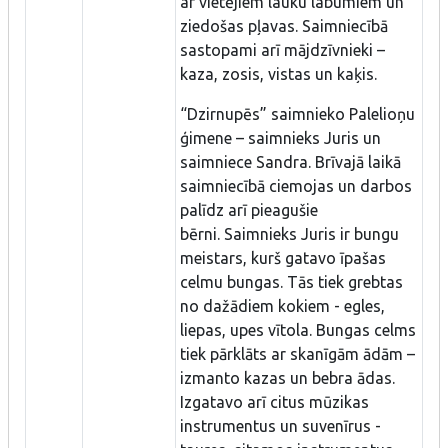
ar vietējiem lauku labumiem un
ziedošas pļavas. Saimniecībā
sastopami arī mājdzīvnieki –
kaza, zosis, vistas un kaķis.
“Dzirnupēs” saimnieko Palelioņu
ģimene – saimnieks Juris un
saimniece Sandra. Brīvajā laikā
saimniecībā ciemojas un darbos
palīdz arī pieagušie
bērni. Saimnieks Juris ir bungu
meistars, kurš gatavo īpašas
celmu bungas. Tās tiek grebtas
no dažādiem kokiem - egles,
liepas, upes vītola. Bungas celms
tiek pārklāts ar skanīgām ādām –
izmanto kazas un bebra ādas.
Izgatavo arī citus mūzikas
instrumentus un suvenīrus -