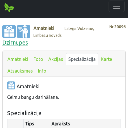
Nr
20096
Amatnieki
Latvija, Vidzeme,
Limbažu novads
Dzirnupes
Amatnieki
Foto
Akcijas
Specializācija
Karte
Atsauksmes
Info
Amatnieki
Celmu bungu darināšana.
Specializācija
Tips
Apraksts