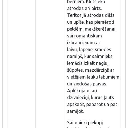
bērniem. Klēts ēkā
atrodas arī pirts.
Teritorijā atrodas dīķis
un upīte, kas piemēroti
peldēm, makšķerēšanai
vai romantiskam
izbraucienam ar
laivu, lapene, smēdes
namiņš, kur saimnieks
iemācīs izkalt naglu,
šūpoles, mazdārziņš ar
vietējiem lauku labumiem
un ziedošas pļavas.
Aplūkojami arī
dzīvnieciņi, kurus ļauts
apskatīt, pabarot un pat
samīļot.
Saimnieki piekopj