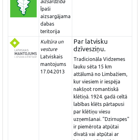
aizsardzība
Īpaši
aizsargājama
dabas
teritorija
Par latvisku
Kultūra un
dzīvesziņu.
vesture
Latviskais
Tradicionāla Vidzemes
mantojums
lauku sēta 15 km
17.04.2013
attālumā no Limbažiem,
kur viesiem ir iespēja
nakšņot romantiskā
klētiņā. 1924. gadā celtā
labības klēts pārtapusi
par klētiņu viesu
uzņemšanai. "Dzirnupes"
ir piemērota atpūtai
divatā vai atpūtai ar