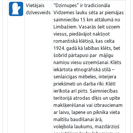
Vietējais
“Dzirnupes” ir tradicionāla
dzīvesveids
Vidzemes lauku sēta ar piemājas
saimniecību 15 km attālumā no
Limbažiem. Vasarās šeit uzņem
viesus, piedāvājot nakšņot
romantiskā klētiņā, kas celta
1924. gadā kā labības klēts, bet
šobrīd pārtapusi par mājīgu
namiņu viesu uzņemšanai. Klēts
iekārtota etnogrāfiskā stilā –
senlaicīgas mēbeles, interjera
priekšmeti un darba rīki. Klētī
ierīkota arī pirts. Saimniecības
teritorijā atrodas dīķis un upīte
makšķerēšanai vai izbraucienam
ar laivu, lapene un piknika vieta
maltīšu baudīšanai ārā,
volejbola laukums, mazdārziņš