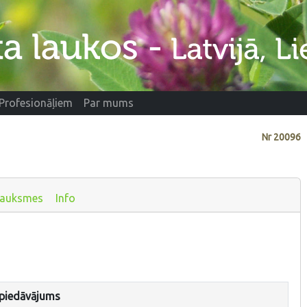
Profesionāļiem
Par mums
Nr
20096
sauksmes
Info
 piedāvājums