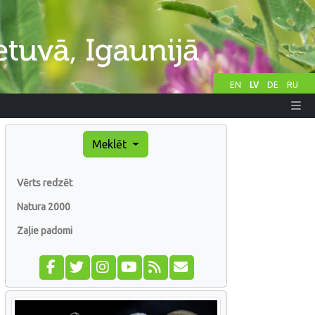
EN
LV
DE
RU
Meklēt
Vērts redzēt
Natura 2000
Zaļie padomi