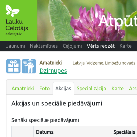
Jaunumi
Naktsmītnes
Ceļojumi
Vērts redzēt
Karte
Amatnieki
Latvija, Vidzeme, Limbažu novads
Dzirnupes
Amatnieki
Foto
Akcijas
Specializācija
Karte
At
Akcijas un speciālie piedāvājumi
Senāki speciālie piedāvājumi
Datums
Speciālais