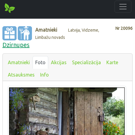
Nr
20096
Amatnieki
Latvija, Vidzeme,
Limbažu novads
Dzirnupes
Amatnieki
Foto
Akcijas
Specializācija
Karte
Atsauksmes
Info