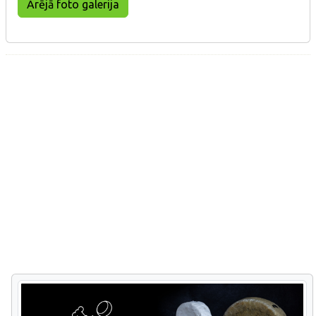
Ārējā foto galerija