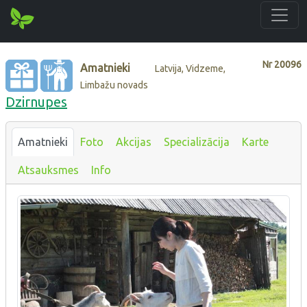
Nr
20096
Amatnieki
Latvija, Vidzeme,
Limbažu novads
Dzirnupes
Amatnieki
Foto
Akcijas
Specializācija
Karte
Atsauksmes
Info