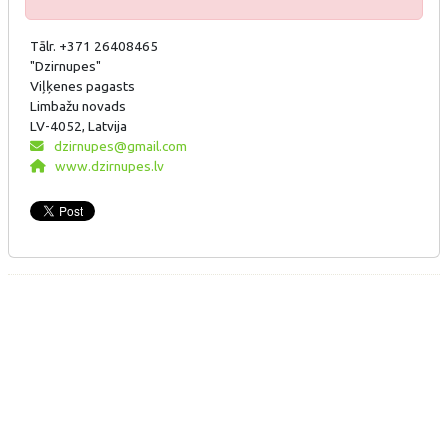
Tālr. +371 26408465
"Dzirnupes"
Viļķenes pagasts
Limbažu novads
LV-4052, Latvija
dzirnupes@gmail.com
www.dzirnupes.lv