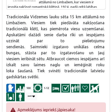
attālumā no Limbažiem, kur viesiem ir
iespēja nakšņot romantiskā klētiņā. 1924. gadā celtā labības
klēts pārtapusi par klētiņu viesu uzņemšanai. "Dzirnupes" ir
Tradicionāla Vidzemes lauku sēta 15 km attālumā no
piemērota atpūtai divatā vai atpūtai ar bērniem. Klēts ēkā
atrodas arī pirts. Teritorijā atrodas dīķis un upīte, kas piemēroti
Limbažiem. Viesiem tiek piedāvāta nakšņošana
peldēm, makšķerēšanai vai romantiskam izbraucienam ar
tradicionālā klētī, kas piemērota viesu uzņemšanai.
laivu, lapene, smēdes namiņš, kur saimnieks iemācīs izkalt naglu,
Apskatāmi dažādi senie darba rīki un iespējams
šūpoles, mazdārziņš ar vietējiem lauku labumiem un ziedošas
pļavas. Aplūkojami arī dzīvnieciņi, kurus ļauts apskatīt, pabarot
uzzināt par to pielietojumu
un pat samīļot.
sendienās. Saimnieki izgatavo unikālas celma
bungas, stāsta par to izgatavošanu un ļauj
Saimnieki piekopj latvisku dzīvesziņu, ko nodevuši arī mantojumā
viesiem ieribināt sētu. Atbraucot ciemos iespējams arī
saviem bērniem. Visa ģimene kopā organizē dažādu gadskārtu
pasākumu svinēšanu. Saimnieks pats gatavo dažādus lauku
izkalt savu laimes naglu un iemēģināt roku
darba rīkus, kā arī mūzikas instrumentus. Patreiz saimniece
loka šaušanā. Tiek svinēti tradicionālie latviešu
izstrādā jaunu tūrisma piedāvājumu: latviešu tradīcijām atbilstošu
gadskārtas svētki.
programmu “Sievzinības”, kur jaunās sievas pirms vai pēc
precībām varēs apgūt dažādas latviskas tradīcijas un prasmes t.
Sk. maizes cepšana.
100
1-12
Apmeklējums iepriekš jāpiesaka!