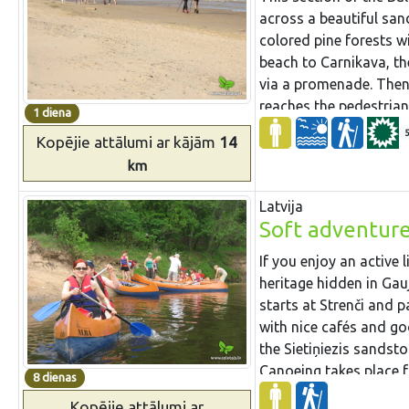
the castle mounds in L
across a beautiful san
of the Baltics – Suur 
colored pine forests 
on the tour will lead y
beach to Carnikava, th
people. You will hike i
via a promenade. Then 
Russian border. Then y
reaches the pedestrian
1 diena
lake in Europe. You w
hike, it is nice to sit
Kopējie attālumi
ar kājām
14
limestone cliff, Valast
and in Carnikava.
one of the beautiful 
km
ends in Tallinn, whe
Latvija
attractions.
Soft adventure
If you enjoy an active l
heritage hidden in Gauj
starts at Strenči and 
with nice cafés and go
the Sietiņiezis sandst
Canoeing takes place f
8 dienas
River Gauja with its 
Kopējie attālumi
ar