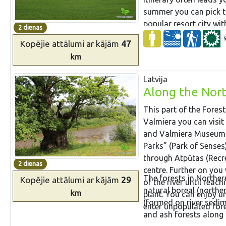
summer you can pick th
popular resort city wit
2 dienas
Town.
Kopējie attālumi
ar kājām
47
km
Latvija
Along the Nort
This part of the Forest
Valmiera you can visit
and Valmiera Museum. W
Parks” (Park of Senses)
through Atpūtas (Recrea
2 dienas
centre. Further on you 
The forests in Norther
Kopējie attālumi
ar kājām
29
of the river until reac
natural boreal (norther
km
plant. You can enjoy u
(formed on river sedi
enter unpopulated for
and ash forests along t