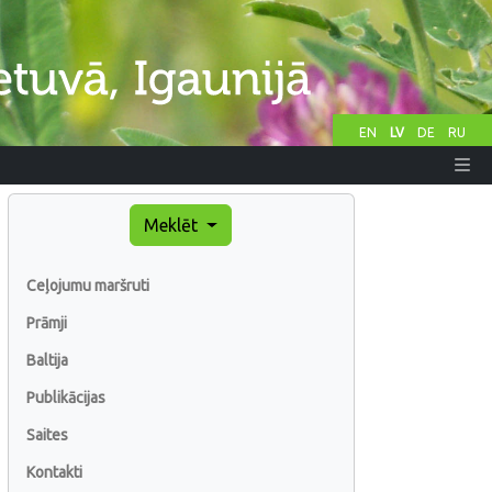
EN
LV
DE
RU
Meklēt
Ceļojumu maršruti
Prāmji
Baltija
Publikācijas
Saites
Kontakti