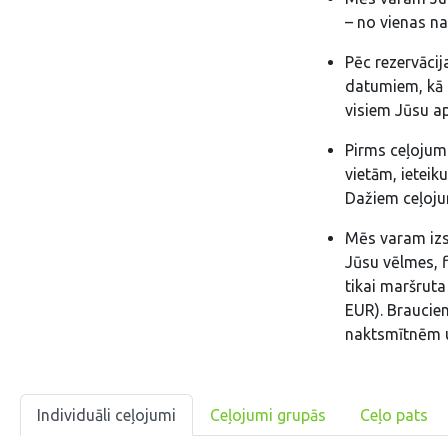
– no vienas na
Pēc rezervāci
datumiem, kā 
visiem Jūsu a
Pirms ceļojum
vietām, ieteik
Dažiem ceļoju
Mēs varam izs
Jūsu vēlmes, f
tikai maršruta
EUR). Braucie
naktsmītnēm u
Individuāli ceļojumi
Ceļojumi grupās
Ceļo pats