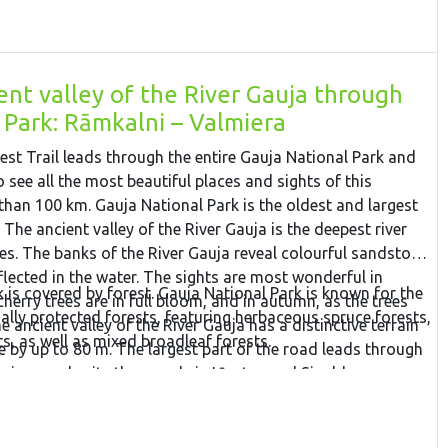
ent valley of the River Gauja through
 Park: Rāmkalni – Valmiera
rest Trail leads through the entire Gauja National Park and
 see all the most beautiful places and sights of this
than 100 km. Gauja National Park is the oldest and largest
. The ancient valley of the River Gauja is the deepest river
ates. The banks of the River Gauja reveal colourful sandstone
flected in the water. The sights are most wonderful in
k is covered by forest. Gauja National Park is known for the
herry trees are in full bloom, and in autumn, as the trees
ially protected forests, featuring herbaceous spruce forests,
e ancient valley of the River Gauja has a distinctive terrain
ts, as well as mixed broadleaf forests.
te by up to 80 m. The largest part of the road leads through
 river, and exits the woods in Līgatne and Sigulda.