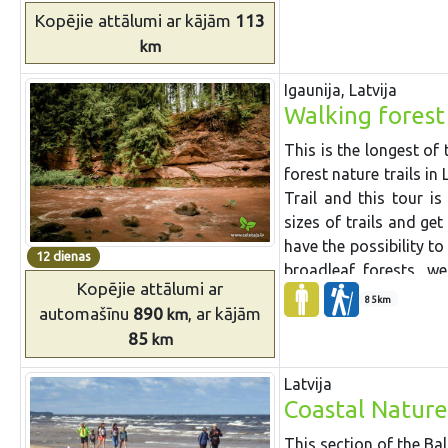
Kopējie attālumi
ar kājām
113
km
Igaunija, Latvija
Walking forest 
This is the longest of 
forest nature trails in
Trail and this tour is
sizes of trails and get
have the possibility t
12 dienas
broadleaf forests, w
Kopējie attālumi
ar
slopes and ravines. Yo
85km
automašīnu
890
, ar kājām
km
and Estonia, which are 
85
km
historic Ligatne paperm
located in Gauja Natio
Latvija
part of Latvia – the 
Coastal Nature
hike in the Korneti-Pe
in Latvia. You can cli
This section of the Bal