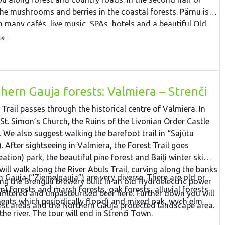
e mushrooms and berries in the coastal forests. Pärnu is a
h many cafés, live music, SPAs, hotels and a beautiful Old
5-9
hern Gauja forests: Valmiera – Strenči
 Trail passes through the historical centre of Valmiera. In
 St. Simon’s Church, the Ruins of the Livonian Order Castle
e also suggest walking the barefoot trail in “Sajūtu
. After sightseeing in Valmiera, the Forest Trail goes
tion) park, the beautiful pine forest and Baiļi winter ski
will walk along the River Abuls Trail, curving along the banks
n Gauja (“Ziemeļgauja”) are very diverse. There are old or
hing the Brenguļi brewery built in an old Hydroelectric power
n) forests and marsh forests, oak forests, alluvial forests
nfiltered and unpasteurised beer here. Further down you will
ments which periodically flood) and mixed oak, wych elm
est areas and the Northern Gauja protected landscape area.
he river. The tour will end in Strenči Town.