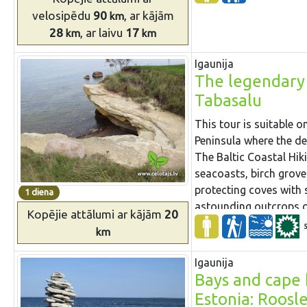
water-powered ferry. L
velosipēdu
90
, ar kājām
km
its paper mill. Here yo
28
, ar laivu
17
km
km
in one of the artificial
see local wild animals 
Igaunija
Sigulda, which is one o
The legendary 
Turaida and Sigulda m
Tabasalu
views.
This tour is suitable o
Peninsula where the den
The Baltic Coastal Hi
seacoasts, birch grove
protecting coves with 
1 diena
astounding outcrops of
Kopējie attālumi
ar kājām
20
Rannamõisa Cliffs, wh
km
towers of Tallinn’s O
Igaunija
Bays and cape 
Estonia: Roosl