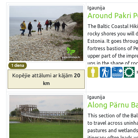
Igaunija
Around Pakri Pe
The Baltic Coastal Hik
rocky shores you will 
Estonia. It goes throug
fortress bastions of Pe
upper part of the impre
ups in the shape of ro
1 diena
meanders along a sand
Kopējie attālumi
ar kājām
20
km
Igaunija
Along Pärnu B
This section of the Bal
to travel across uninh
pastures and wetlands 
itinerary often leads 