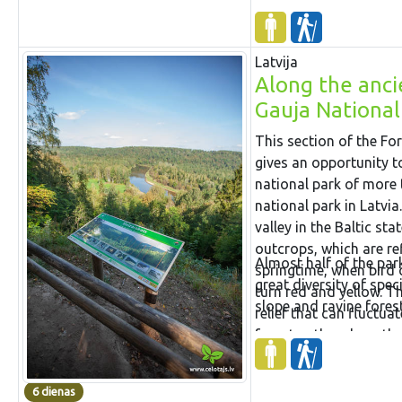
Latvija
Along the anci
Gauja National
This section of the Fo
gives an opportunity to
national park of more 
national park in Latvia
valley in the Baltic st
outcrops, which are re
Almost half of the par
springtime, when bird c
great diversity of spec
turn red and yellow. Th
slope and ravine fores
relief that can fluctua
forest paths, along the
6 dienas