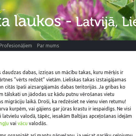
Profesionāļiem
Par mums
tas daudzas dabas, izziņas un mācību takas, kuru mērķis ir
ārtnes "vērts redzēt" vietām. Lieliskas takas izstaigājamas
n citās īpaši aizsargājamās dabas teritorijās. Ja gribas ko
m tālskati un jādodas uz kādu putnu vērošanas vietu
 migrāciju laikā. Droši, ka redzēsiet ne vienu vien retumu!
urva kurpēm, vai gājiens gar jūras krastu ir iespaidīgs. Ne visi
mi latviešu valodā, tāpēc, iesakām Baltijas apceļošanas idejām
ngļu
vai
vācu
valodās.
s organizēt arī mantu pārvešanu, ja veicat garāku ceļojumu