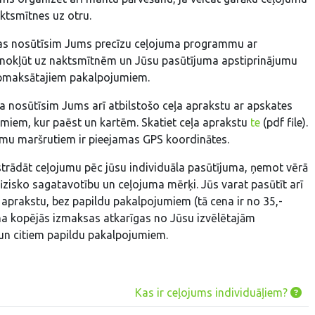
ktsmītnes uz otru.
jas nosūtīsim Jums precīzu ceļojuma programmu ar
nokļūt uz naktsmītnēm un Jūsu pasūtījuma apstiprinājumu
pmaksātajiem pakalpojumiem.
a nosūtīsim Jums arī atbilstošo ceļa aprakstu ar apskates
umiem, kur paēst un kartēm. Skatiet ceļa aprakstu
te
(pdf file).
mu maršrutiem ir pieejamas GPS koordinātes.
trādāt ceļojumu pēc jūsu individuāla pasūtījuma, ņemot vērā
izisko sagatavotību un ceļojuma mērķi. Jūs varat pasūtīt arī
 aprakstu, bez papildu pakalpojumiem (tā cena ir no 35,-
na kopējās izmaksas atkarīgas no Jūsu izvēlētajām
n citiem papildu pakalpojumiem.
Kas ir ceļojums individuāļiem?