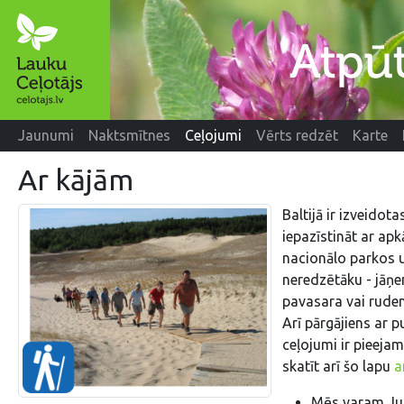
Jaunumi
Naktsmītnes
Ceļojumi
Vērts redzēt
Karte
Ar kājām
Baltijā ir izveido
iepazīstināt ar apk
nacionālo parkos u
neredzētāku - jāņe
pavasara vai rudens
Arī pārgājiens ar p
ceļojumi ir pieeja
skatīt arī šo lapu
a
Mēs varam Jum