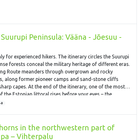
īgatne historic centre is connected with the development of
u can also visit local wine and handicraft producers located
 caves typical of the area. Walk the Līgatne Nature Trails to
in a forest setting. At the end you will cycle from Līgatne to
f the most popular tourist sights in Latvia. You'll see the
Suurupi Peninsula: Vääna - Jõesuu -
edieval castles, Gutman’s Cave and other picturesque
nly for experienced hikers. The itinerary circles the Suurupi
se forests conceal the military heritage of different eras.
king Route meanders through overgrown and rocky
s, along former pioneer camps and sand-stone cliffs
sharp capes. At the end of the itinerary, one of the most
 the Estonian littoral rises before your eyes – the
ich gives views of Kakumäe Bay and Peninsula and the
5-9
ld Town
horns in the northwestern part of
epa – Vihterpalu