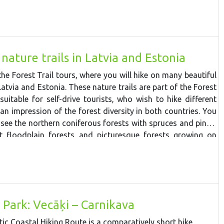
nature trails in Latvia and Estonia
the Forest Trail tours, where you will hike on many beautiful
 Latvia and Estonia. These nature trails are part of the Forest
 suitable for self-drive tourists, who wish to hike different
 an impression of the forest diversity in both countries. You
o see the northern coniferous forests with spruces and pines,
et floodplain forests and picturesque forests growing on
u will also see the most interesting tourist sights in Latvia
close to the Forest Trail. In Latvia you will visit Sigulda, the
ill village, medieval Cesis, the River Amata valley, which is
nal Park. Then you will drive to the less populated eastern
Northern Gauja protected landscape area, Aluksne Town and
 Park: Vecāķi – Carnikava
ļļi subglacial depression, one of the most impressive ravines
mb to Drusku castle mound – the highest and steepest of all
tic Coastal Hiking Route is a comparatively short hike