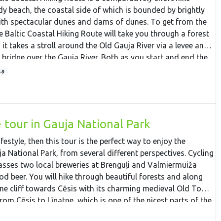
atvia, When entering Estonia, you will see the highest point
dy beach, the coastal side of which is bounded by brightly
Munamagi Hill, where the observation tower is built. Further
with spectacular dunes and dams of dunes. To get from the
ou to the River Piusa valley, Obinitsa, with the culture of Seto
e Baltic Coastal Hiking Route will take you through a forest
n the historic Varska resort town, which is very close to the
it takes a stroll around the Old Gauja River via a levee and
ou will reach Tartu and Lake Peipsi, which is the 5th biggest
 bridge over the Gauja River. Both as you start and end the
ill hike in the Kurtna landscape reserve, see the Ontika
 in one of the pubs and summer cafés located on Vecāķi beach
5-9
e waterfall – the highest in Estonia. Finally you will hike in
wooded areas in Estonia – Lahemaa National Park. The tour
re you can enjoy the medieval Old Town and many other
 tour in Gauja National Park
ifestyle, then this tour is the perfect way to enjoy the
a National Park, from several different perspectives. Cycling
passes two local breweries at Brenguļi and Valmiermuiža
od beer. You will hike through beautiful forests and along
one cliff towards Cēsis with its charming medieval Old Town.
rom Cēsis to Līgatne, which is one of the nicest parts of the
sandstone banks, remote farmsteads and old fashioned