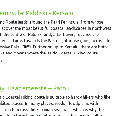
ninsula: Paldiski - Kersalu
ing Route leads around the Pakri Peninsula, from whose
discover the most beautiful coastal landscapes in northwest
h the centre of Paldiski and, after having reached the
ter I, it turns towards the Pakri Lighthouse going across the
ssive Pakri Cliffs. Further on up to Kersalu, there are both
cks and downs where the Baltic Coastal Hiking Route
y and rocky seacoast and a beautiful pine forest.
5-9
ay: Häädemeeste – Pärnu
tic Coastal Hiking Route is suitable to hardy hikers who like
abited places. In many places, reeds, floodplains with
stretch across the Estonian seacoast, which is why the
you along forest and country roads. In the second half of