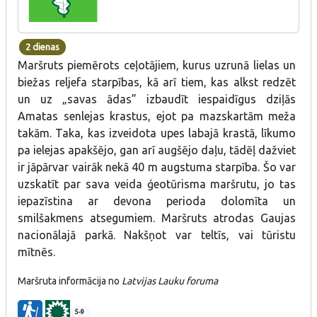
2 dienas
Maršruts piemērots ceļotājiem, kurus uzrunā lielas un
biežas reljefa starpības, kā arī tiem, kas alkst redzēt
un uz „savas ādas” izbaudīt iespaidīgus dziļās
Amatas senlejas krastus, ejot pa mazskartām meža
takām. Taka, kas izveidota upes labajā krastā, līkumo
pa ielejas apakšējo, gan arī augšējo daļu, tādēļ dažviet
ir jāpārvar vairāk nekā 40 m augstuma starpība. Šo var
uzskatīt par sava veida ģeotūrisma maršrutu, jo tas
iepazīstina ar devona perioda dolomīta un
smilšakmens atsegumiem. Maršruts atrodas Gaujas
nacionālajā parkā. Nakšņot var teltīs, vai tūristu
mītnēs.
Maršruta informācija no
Latvijas Lauku foruma​​
5-9