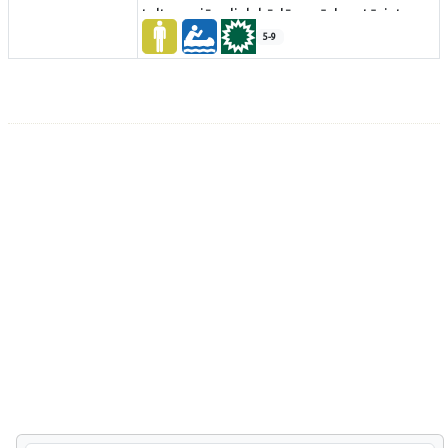
telts un jāpaliek kādā no ūdenstūristu
apmetnēm.
5-9