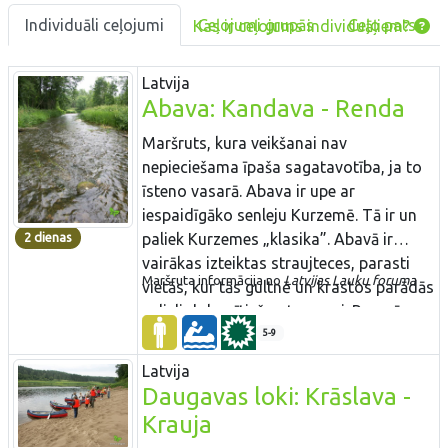
Individuāli ceļojumi
Ceļojumi grupās
Ceļo pats
Kas ir ceļojums individuāļiem?
Latvija
Abava: Kandava - Renda
Maršruts, kura veikšanai nav
nepieciešama īpaša sagatavotība, ja to
īsteno vasarā. Abava ir upe ar
iespaidīgāko senleju Kurzemē. Tā ir un
2 dienas
paliek Kurzemes „klasika”. Abavā ir
vairākas izteiktas straujteces, parasti
Maršruta informācija no
Latvijas Lauku foruma
vietās, kur tās gultnē un krastos parādās
nelieli dolomītiežu atsegumi. Posmā
starp Veģiem un Rendu upes kritums
5-9
samazinās un tā kļūst „mierīgāka”.
Latvija
Abava no Kandavas līdz Sabilei ir viena
Daugavas loki: Krāslava -
no retajām Latvijas upēm, kuras krastos
Krauja
ir pieejams ļoti daudzveidīgs ar tūrismu