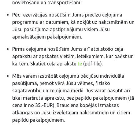
novietošanu un transportēšanu.
Pēc rezervācijas nosūtīsim Jums precīzu ceļojuma
programmu ar datumiem, kā nokļūt uz naktsmītnēm un
Jūsu pasūtījuma apstiprinājumu visiem Jūsu
apmaksātajiem pakalpojumiem.
Pirms ceļojuma nosūtīsim Jums arī atbilstošo ceļa
aprakstu ar apskates vietām, ieteikumiem, kur paēst un
kartēm. Skatiet ceļa aprakstu
te
(pdf file).
Mēs varam izstrādāt ceļojumu pēc jūsu individuāla
pasūtījuma, ņemot vērā Jūsu vēlmes, fizisko
sagatavotību un ceļojuma mērķi. Jūs varat pasūtīt arī
tikai maršruta aprakstu, bez papildu pakalpojumiem (tā
cena ir no 35,-EUR). Brauciena kopējās izmaksas
atkarīgas no Jūsu izvēlētajām naktsmītnēm un citiem
papildu pakalpojumiem.