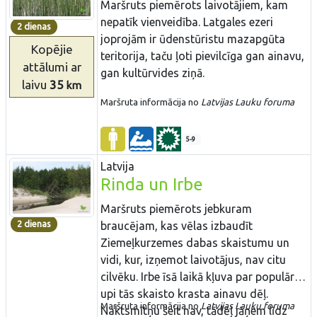
liecina vietvārdi – Ģedertu tacis, Žvīguļu
Maršruts piemērots laivotājiem, kam
tacis u.c. Nēģu tačus būvēja vietās, kur
nepatīk vienveidība. Latgales ezeri
2 dienas
upe ir seklāka, šaurāka, ar salām un
joprojām ir ūdenstūristu mazapgūta
Kopējie
straujtecēm bagātāka, tādēļ vietvārds
teritorija, taču ļoti pievilcīga gan ainavu,
attālumi
ar
„tacis” nozīmē arī interesantākus
gan kultūrvides ziņā.
laivu
35
km
laivošanas apstākļus. Paši tači ir
Maršruta informācija no
Latvijas Lauku foruma
saglabājušies tikai upes lejtecē pie
Salacgrīvas. Nakšņošana g.k.
ūdenstūristu apmetnēs (teltīs). Maršruts
5-9
atrodas Ziemeļvidzemes biosfēras
Latvija
rezervātā.
Rinda un Irbe
Maršruts piemērots jebkuram
2 dienas
braucējam, kas vēlas izbaudīt
Ziemeļkurzemes dabas skaistumu un
vidi, kur, izņemot laivotājus, nav citu
cilvēku. Irbe īsā laikā kļuva par populāru
upi tās skaisto krasta ainavu dēļ.
Maršruta informācija no
Latvijas Lauku foruma
Naktsmītņu šeit nav, tādēļ jāņem līdz