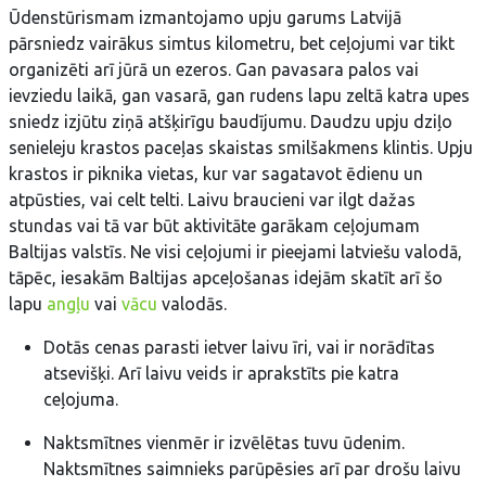
Ūdenstūrismam izmantojamo upju garums Latvijā
pārsniedz vairākus simtus kilometru, bet ceļojumi var tikt
organizēti arī jūrā un ezeros. Gan pavasara palos vai
ievziedu laikā, gan vasarā, gan rudens lapu zeltā katra upes
sniedz izjūtu ziņā atšķirīgu baudījumu. Daudzu upju dziļo
senieleju krastos paceļas skaistas smilšakmens klintis. Upju
krastos ir piknika vietas, kur var sagatavot ēdienu un
atpūsties, vai celt telti. Laivu braucieni var ilgt dažas
stundas vai tā var būt aktivitāte garākam ceļojumam
Baltijas valstīs. Ne visi ceļojumi ir pieejami latviešu valodā,
tāpēc, iesakām Baltijas apceļošanas idejām skatīt arī šo
lapu
angļu
vai
vācu
valodās.
Dotās cenas parasti ietver laivu īri, vai ir norādītas
atsevišķi. Arī laivu veids ir aprakstīts pie katra
ceļojuma.
Naktsmītnes vienmēr ir izvēlētas tuvu ūdenim.
Naktsmītnes saimnieks parūpēsies arī par drošu laivu