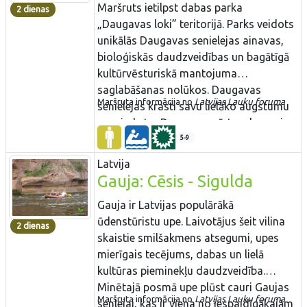
saistītu pakalpojumu klāsts. Pirms kāpj
Maršruts ietilpst dabas parka
2 dienas
laivās, vismaz dažas stundas ir vērts
„Daugavas loki” teritorijā. Parks veidots
veltīt Kandavas apskatei.
unikālās Daugavas senielejas ainavas,
bioloģiskās daudzveidības un bagātīgā
kultūrvēsturiskā mantojuma
saglabāšanas nolūkos. Daugavas
Maršruta informācija no
Latvijas Lauku foruma​
senielejas krasti savu lielāko augstumu
sasniedz t.s. Daugavas vārtos, kur upi
iekļauj Ververu un Slutišku kraujas.
5-9
Daugavas senielejas ainava „putna
Latvija
lidojuma” perspektīvā paveras no
Gauja: Cēsis - Sigulda
Priedaines skatu torņa. Vasargeliškos un
Lazdukalnos 2015. g. ir uzbūvēti jauni
Gauja ir Latvijas populārākā
skatu torņi. Skaistākās ainavas, kas
ūdenstūristu upe. Laivotājus šeit vilina
2 dienas
veidojušās dabas un cilvēka
skaistie smilšakmens atsegumi, upes
mijiedarbībā, vērojamas Krāslavas,
mierīgais tecējums, dabas un lielā
Užinkalna, Slutišku, Elernes un
kultūras pieminekļu daudzveidība.
Juzefovas apkaimēs. Pie Adamovas,
Minētajā posmā upe plūst cauri Gaujas
Maršruta informācija no
Latvijas Lauku foruma
Dinaburgas un Slutiškos izveidotas
senlejai, kas ir viena no iespaidīgākajām